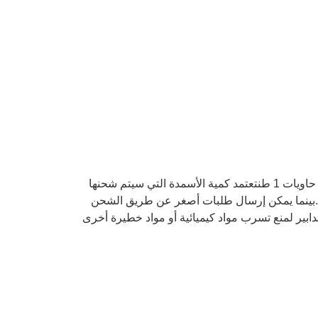
عادة ما يتم تعبئة الأسمدة الزراعية في أكياس أو حاويات لسهولة النقل والتخزين.يمكن أن تتراوح التعبئة من أكياس 5 كجم إلى حاويات 1 طنتعتمد كمية الأسمدة التي سيتم شحنها
ارب.بينما يمكن إرسال طلبات أصغر عن طريق الشحن
دابير لمنع تسرب مواد كيميائية أو مواد خطيرة أخرى