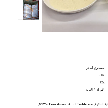
مسحوق أصفر
80٪
≥12
الأوراق / التربة
N12% Free Amino Acid Fertilizers
,
,