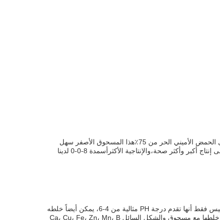
الأسمدة الزراعية ضرورية لتعزيز النمو الصحي وتطوير المحاصيل.الخصب 8-0-0 لدينا صيغة مع محتوى الحمض الأميني الكلي من 80٪ ومحتوى الحمض الأميني الحر من 75٪هذا المسحوق الأصفر سهل
التطبيق ولديه مدة صلاحية تتراوح بين 1 و 3 سنوات. يوفر أسمدة 8-0-0 النيتروجين الأساسي والفوسفور والبوتاسيوم للنباتات، مما يساعدها على إنتاج أكبر وأكثر صحة،والإنتاجية الأكثرأسمدة 8-0-0 لدينا
مسحوق حمض أميني من مصدر نباتي 80٪ هو سماد متعدد الأغراض مناسب لتطبيقات الأسمدة الورقية وأسمدة الري وأسمدة التنظيف بالماء.ليس فقط أنها تقدم درجة PH مثالية من 4-6، يمكن أيضاً خلطه
مع مسحوق من الطحالب البحرية وحمض الهيوميك وحمض الفولفيك وكذلك مع مسحوق NPK.هناك بعض الاستثناءات لاستخدامها لأنها لا يمكن خلطها مع مسحوق والشكل السائل Ca، Cu، Fe، Zn، Mn، B