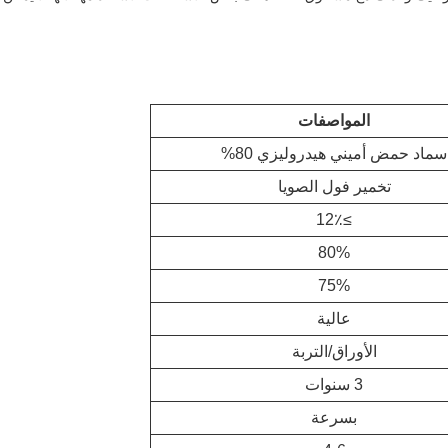
المواصفات
سماد حمض أميني هيدروليزي 80%
تخمير فول الصويا
≥12٪
80%
75%
عالية
الأوراق/التربة
3 سنوات
بسرعة