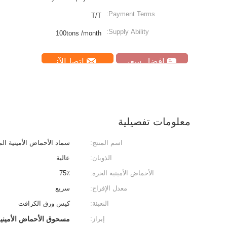
Payment Terms:
T/T
Supply Ability:
100tons /month
افضل سعر
ﺎﺘﺼﻟ ﺍﻶﻧ
معلومات تفصيلية
اسم المنتج:
سماد الأحماض الأمينية المتحل
الذوبان:
عالية
الأحماض الأمينية الحرة:
75٪
معدل الإفراج:
سريع
التعبئة:
كيس ورق الكرافت
إبراز:
مسحوق الأحماض الأمينية النباتية,N12٪ الأسمدة الحرة الحمضية,الأسمدة النيتروجينية