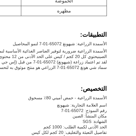
الحموضة
مظهره
التطبيقات:
الأسمدة الزراعية: شيهونغ 65072-01-7 لنمو المحاصيل
الصينيحتوي كل 20 كجم / كيس على الحد الأدنى من 12 محتوى من العناصر الغذائية و 75% من الأحماض الأمينية الحرة.
لقد تم اعتماد زراعة (شيهونغ) 65072-01-7 من قبل (إس جي إس) و هي متوفرة لحد أدنى لكمية الطلب من 1000 كيلوغرام.وقدرة التوريد هي 100 طن/شهرشروط الدفع هي T / T.
سماد شي هونغ 65072-01-7 الزراعي هو منتج موثوق به لتحسين نمو المحاصيل.إنه خيار رائع للمزارعين الذين يرغبون في ضمان حصول محاصيلهم على العناصر الغذائية الأساسية لأفضل نتائج النمو.
التخصيص:
الأسمدة الزراعية - حمض أميني 80٪ مسحوق
اسم العلامة التجارية: شيهونغ
رقم النموذج: 65072-01-7
مكان المنشأ: الصين
الشهادة: SGS
الحد الأدنى لكمية الطلب: 1000 كجم
تفاصيل التعبئة والتغليف: 20 كجم لكل كيس