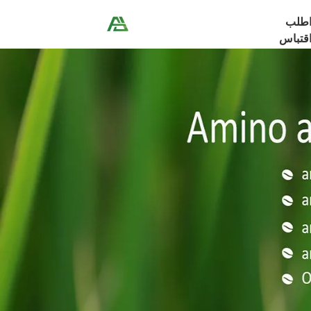
طلب
قتباس