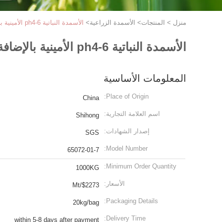
منزل
>
المنتجات
>
الأسمدة الزراعية
>
الأسمدة النباتية ph4-6 الأمينية بالإضافة إلى الأسمدة الورقية الأسمدة النيتروجينية N14٪ حمض أميني حر عالي
الأسمدة النباتية ph4-6 الأمينية بالإضافة إلى الأسمدة الورقية الأسمدة النيتروجينية N14٪ حمض أميني حر عالي
المعلومات الأساسية
Place of Origin:
China
اسم العلامة التجارية:
Shihong
إصدار الشهادات:
SGS
Model Number:
65072-01-7
Minimum Order Quantity:
1000KG
الأسعار:
$2273/Mt
Packaging Details:
20kg/bag
Delivery Time:
within 5-8 days after payment