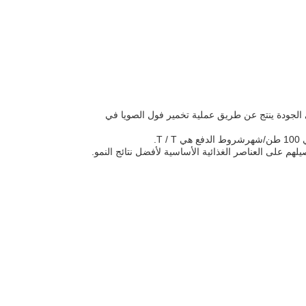
65072-01-7 هو سماد حمض أميني متعدد الببتيدات عالي الجودة ينتج عن طريق عملية تخمير فول الصويا في