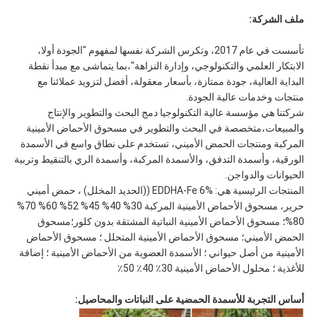
ملف الشركة:
تأسست في عام 2017، وتكرس الشركة نفسها لمفهوم "الجودة أولا،
الابتكار العلمي والتكنولوجي، وإدارة النزاهة"،بما يتماشى مع مبدأ نقطة
البداية العالية، جودة ممتازة، بأسعار معقولة، أفضل لتزويد عملائنا مع
منتجات وخدمات عالية الجودة.
شركتنا هي مؤسسة عالية التكنولوجيا دمج البحث والتطوير والإنتاج
والمبيعات،متخصصة في البحث والتطوير في مسحوق الأحماض الأمينية
المركبة ومنتجات الحمض الأميني، تستخدم على نطاق واسع في الأسمدة
الورقية، وأسمدة التدفق، والأسمدة المركبة، وأسمدة الري بالتنقيط وتربية
الحيوانات والدواجن.
المنتجات الرئيسية هي: EDDHA-Fe 6% ((الحديد المخلل) ، حمض أميني
حرير، مسحوق الأحماض الأمينية المركبة 30% 40% 45% 52% 60% 70%
80%؛ مسحوق الأحماض الأمينية النباتية المشتقة بدون كلور؛مسحوق
الحمض الأميني؛ مسحوق الأحماض الأمينية المتحلل ؛ مسحوق الأحماض
الأمينية من أصل حيواني ؛ الأسمدة العضوية من الأحماض الأمينية ؛ إضافة
للأغذية ؛ محلول الأحماض الأمينية 30٪ 40٪ 50٪
أساس التجربة للأسمدة الحمضية على النباتات والمحاصيل: