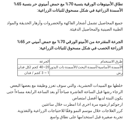
نطاق الأمينوهات الورقية بنسبة 70% مع حمض أمينوي حر بنسبة 65%
الأسمدة الزراعية في شكل مسحوق للنباتات الزراعية:
جميع المحاصيل تشمل أشجار الفاكهة والخضروات وأزهار الحديقة والمواد
الطبية الصينية والمحاصيل الدفيئة.
الجرعة المقترحة من الأمينو الورقي 70% مع حمض أميني حر 65%
الزراعة الخصب في شكل مسحوق للنباتات الزراعية:
طرق الاستخدام
الجرعة
الأسمدة الأساسية/أسمدة البحث/الأسمدة ذات البذور
20~40 كجم لكل فدان
رش
1 ~ 3 كجم / فدان
خلطها مع المبيدات الحشرية، والتي سوف تعزز وظيفة مع بعضها البعض.
الرجاء رشها قبل الساعة العاشرة صباحاً أو بعد الساعة الرابعة مساءاً حتى
يكون النبتة لديها أفضل امتصاص
ارجوكم ارشوه مرة اخرى اذا امطرت خلال ساعتين
كرر العلاجات خلال موسم النمو وفقًا للاحتياجات الزراعية والتغذوية.
تجربة صغيرة قبل استخدامها على نطاق واسع.