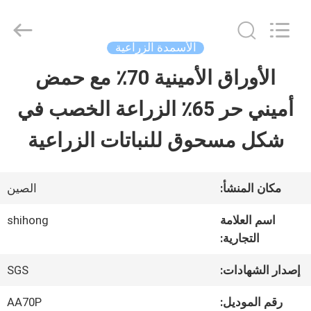
-
2026
Sichuan
Shihong
الأسمدة الزراعية
Technology
Co.,Ltd.
الأوراق الأمينية 70٪ مع حمض
الصفحة
All
Rights
Reserved.
أميني حر 65٪ الزراعة الخصب في
الرئيسية
شكل مسحوق للنباتات الزراعية
منتجات
مكان المنشأ:
الصين
أشرطة
اسم العلامة
shihong
التجارية:
فيديو
إصدار الشهادات:
SGS
معلومات
رقم الموديل:
AA70P