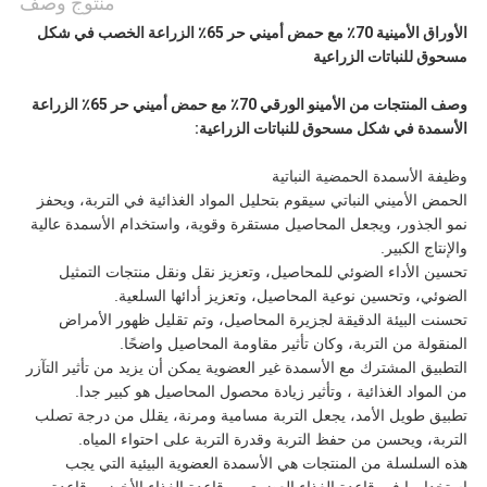
منتوج وصف
الأوراق الأمينية 70٪ مع حمض أميني حر 65٪ الزراعة الخصب في شكل
مسحوق للنباتات الزراعية
وصف المنتجات من الأمينو الورقي 70٪ مع حمض أميني حر 65٪ الزراعة
الأسمدة في شكل مسحوق للنباتات الزراعية:
وظيفة الأسمدة الحمضية النباتية
الحمض الأميني النباتي سيقوم بتحليل المواد الغذائية في التربة، ويحفز
نمو الجذور، ويجعل المحاصيل مستقرة وقوية، واستخدام الأسمدة عالية
والإنتاج الكبير.
تحسين الأداء الضوئي للمحاصيل، وتعزيز نقل ونقل منتجات التمثيل
الضوئي، وتحسين نوعية المحاصيل، وتعزيز أدائها السلعية.
تحسنت البيئة الدقيقة لجزيرة المحاصيل، وتم تقليل ظهور الأمراض
المنقولة من التربة، وكان تأثير مقاومة المحاصيل واضحًا.
التطبيق المشترك مع الأسمدة غير العضوية يمكن أن يزيد من تأثير التآزر
من المواد الغذائية ، وتأثير زيادة محصول المحاصيل هو كبير جدا.
تطبيق طويل الأمد، يجعل التربة مسامية ومرنة، يقلل من درجة تصلب
التربة، ويحسن من حفظ التربة وقدرة التربة على احتواء المياه.
هذه السلسلة من المنتجات هي الأسمدة العضوية البيئية التي يجب