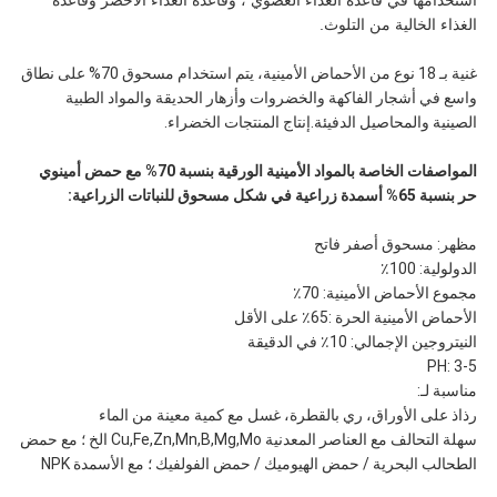
استخدامها في قاعدة الغذاء العضوي ، وقاعدة الغذاء الأخضر وقاعدة
الغذاء الخالية من التلوث.
غنية بـ 18 نوع من الأحماض الأمينية، يتم استخدام مسحوق 70% على نطاق
واسع في أشجار الفاكهة والخضروات وأزهار الحديقة والمواد الطبية
الصينية والمحاصيل الدفيئة.إنتاج المنتجات الخضراء.
المواصفات الخاصة بالمواد الأمينية الورقية بنسبة 70% مع حمض أمينوي
حر بنسبة 65% أسمدة زراعية في شكل مسحوق للنباتات الزراعية:
مظهر: مسحوق أصفر فاتح
الدولولية: 100٪
مجموع الأحماض الأمينية: 70٪
الأحماض الأمينية الحرة :65٪ على الأقل
النيتروجين الإجمالي: 10٪ في الدقيقة
PH: 3-5
مناسبة لـ:
رذاذ على الأوراق، ري بالقطرة، غسل مع كمية معينة من الماء
سهلة التحالف مع العناصر المعدنية Cu,Fe,Zn,Mn,B,Mg,Mo الخ ؛ مع حمض
الطحالب البحرية / حمض الهيوميك / حمض الفولفيك ؛ مع الأسمدة NPK