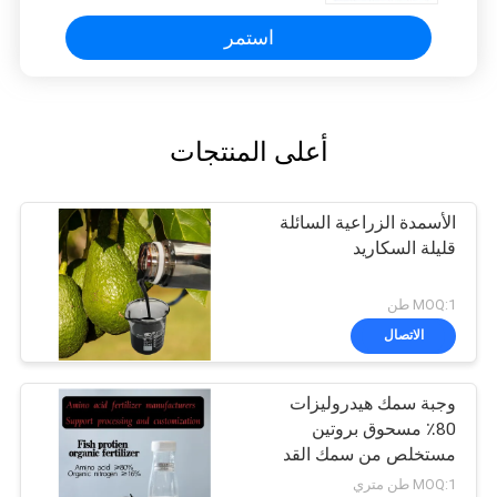
استمر
أعلى المنتجات
الأسمدة الزراعية السائلة
قليلة السكاريد
MOQ:1 طن
الاتصال
وجبة سمك هيدروليزات
80٪ مسحوق بروتين
مستخلص من سمك القد
15-1-1
MOQ:1 طن متري