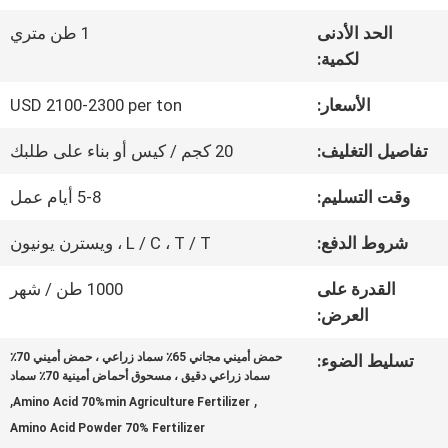
عنا
الحد الأدنى
1 طن متري
لكمية:
جولة
الأسعار:
USD 2100-2300 per ton
في
تفاصيل التغليف:
20 كجم / كيس أو بناء على طلبك
المعمل
وقت التسليم:
5-8 أيام عمل
شروط الدفع:
L / C ، T / T ، ويسترن يونيون
مراقبة
القدرة على
1000 طن / شهر
الجودة
العرض:
حمض أميني مجاني 65٪ سماد زراعي ، حمض أميني 70٪
تسليط الضوء:
اتصل
سماد زراعي دقيق ، مسحوق أحماض أمينية 70٪ سماد
,
,
Amino Acid 70%min Agriculture Fertilizer
بنا
Amino Acid Powder 70% Fertilizer