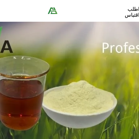
طلب
قتباس