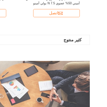
أميني 50% عضوي N 7.5 بولي أمينو
اتصل
كثير منتوج