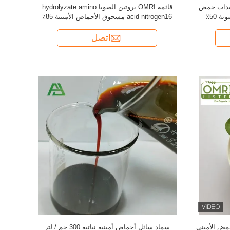
ببتيدات حمض
قائمة OMRI بروتين الصويا hydrolyzate amino
أمينوي أوراق السائل الأسمدة العضوية 50٪
acid nitrogen16 مسحوق الأحماض الأمينية 85٪
الزراعة
اتصل
عدل 80٪ من الحمض الأميني
سماد سائل أحماض أمينية نباتية 300 جم / لتر