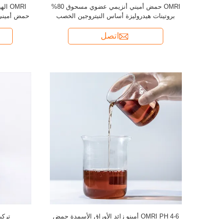
OMRI حمض أميني أنزيمي عضوي مسحوق 80%
OMRI
بروتينات هيدروليزة أساس النيتروجين الخصب
حمض أميني سائل 50٪ النيتر
العضوي 16-0-0
اتصل
OMRI PH 4-6 أمينو زائد الأوراق الأسمدة حمض
تركي