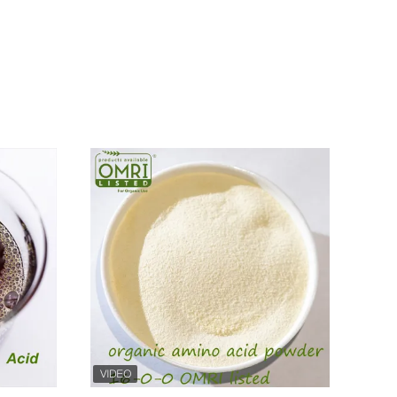
المتحدة،أوروبا، جنوب شرق آسيا وأمريكا الجنوبية، والتي تح
للبحوث والتطوير ومختبر محترف قياسيالمختبر مجهز بأدوات ا
الأ
تطوير شركتنا والنمو، كنا دائما ملتزمين بمبدأ "الجودة أول