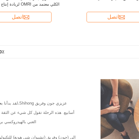
الكلي معتمد من OMRI لزيادة إنتاج المحاصيل
اتصل
اتصل
80٪ حمض أميني 13.5٪ سماد نيتروجين
إنزيم نباتي من الأحماض الأمينية سماد عض
أسابيع. هذه الرحلة تقول كل شيء عن الثقة ال
الغني بالهيدروكسي برو
إلى (جون) وفريق (تشيوان شي هونغ) للتكنولو