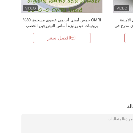
أحماض الأمينية
OMRI حمض أميني أنزيمي عضوي مسحوق 80%
وي مدرج في
بروتينات هيدروليزة أساس النيتروجين الخصب
العضوي 16-0-0
افضل سعر
لة