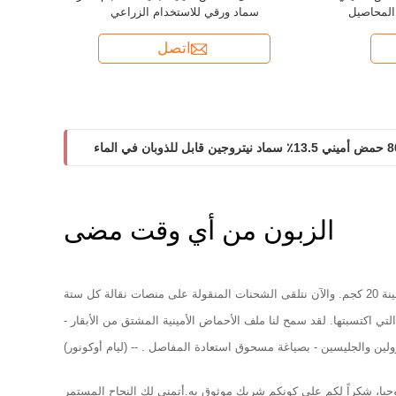
سماد ورقي للاستخدام الزراعي
اتصل
 قابل للذوبان في الماء
وي قابل للذوبان في الماء بنسبة 80٪ سيولة ممتازة
الزبون من أي وقت مضى
عزيزي جون وفريق Shihong،لقد بدأنا بعينة 20 كجم. والآن نتلقى الشحنات المنقولة على منصات نقالة كل ستة
تي اكتسبتها. لقد سمح لنا ملف الأحماض الأمينية المشتق من الأبقار -
لين والجليسين - بصياغة مسحوق استعادة المفاصل . -- (ليام أوكونور)
جيا، شكراً لكم على كونكم شريك موثوق به.أتمنى لك النجاح المستمر