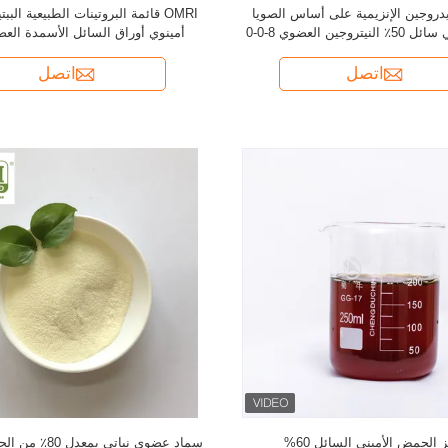
 الهيدروجين الإنزيمية على أساس الصويا
OMRI قائمة البروتينات الطبيعية ال
وجين العضوي 8-0-0
لاستيعاب العناصر الغذائية
اتصل
اتصل
ز الحمض الأميني السائل 60%
سماد عضوي نباتي بم