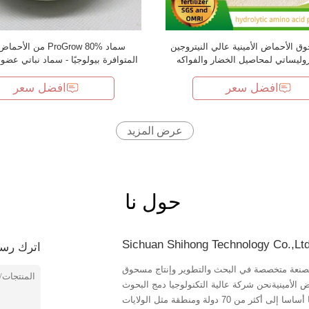
 الأحماض الأمينية عالي النيتروجين
سماد ProGrow 80% من ال
المتوافرة بيولوجيًا - سماد نباتي عض
قائمة OMRI من فول الصويا غير المعدل وراثيًا
افضل سعر
افضل سعر
عرض المزيد
حول نا
Sichuan Shihong Technology Co.,Lt
اترك رسا
مصنعة متخصصة في البحث والتطوير وإنتاج مسحوق
ض الأمينيةنحن شركة عالية التكنولوجيا دمج البحوث
العلمية والإنتاج والمبيعات والخدمة. يتم تصدير منتجاتنا أساسا إلى أكثر من 70 دولة ومنطقة مثل الولايات