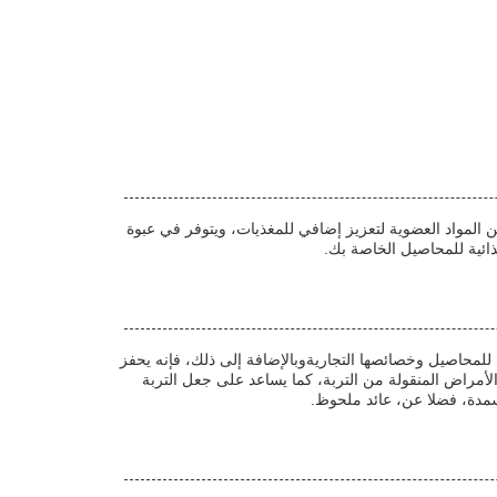
عية هي أسمدة سائل حمراء بنية قابلة للذوبان في الماءإنه سماد حمض أميني بوليببتيد مثالي للأسمدة الزراعيةيتكون من 40% من المواد العضوية لتعزيز إضافي للمغذيات، ويتوفر في عبوة
ذائية للمحاصيل الخاصة بك.
للمحاصيل وخصائصها التجاريةوبالإضافة إلى ذلك، فإنه يحفز
الأمراض المنقولة من التربة، كما يساعد على جعل التربة
سمدة، فضلا عن، عائد ملحوظ.