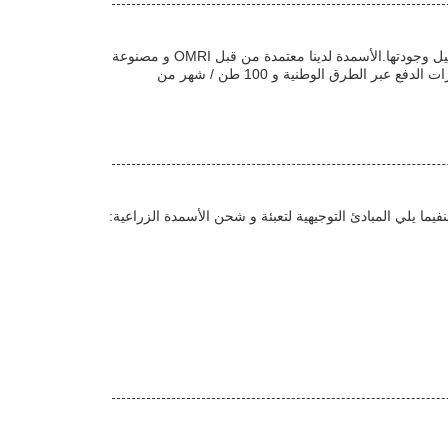
توفر الأسمدة الزراعية لشركة شي هونغ المواد الغذائية الأساسية للمحاصيل، مما يوفر حلاً موثوقاً وفعالاً من حيث التكلفة لتحسين غلة المحاصيل وجودتها.الأسمدة لدينا معتمدة من قبل OMRI و مصنوعة
من خمر فول الصويايحتوي على 8-0-0 المواد الغذائية ومستوى الحموضة من 4-6.مع الحد الأدنى لكمية الطلب 1000 كيلوغرام، نحن نقدم خيارات الدفع عبر الطرق الوطنية و 100 طن / شهر من
يما يلي المبادئ التوجيهية لتعبئة و شحن الأسمدة الزراعية: