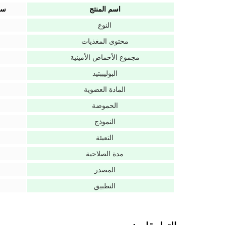
اسم المنتج
سما
النوع
محتوى المغذيات
مجموع الأحماض الأمينية
البوليببتيد
المادة العضوية
الحموضة
النموذج
التعبئة
مدة الصلاحية
المصدر
التطبيق