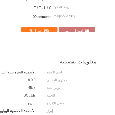
شروط الدفع:
T / T ، L / C.
Supply Ability:
100ton/month
افضل سعر
ﺎﺘﺼﻟ ﺍﻶﻧ
معلومات تفصيلية
اسم المنتج:
الأسمدة النيتروجينية السا
المحتوى الغذائي:
8-0-0
بولي ببتيد:
≥45٪
التعبئة:
طبل IBC
معدل الإفراج:
سريع
إبراز:
الأسمدة الحمضية البوليببتيدية,8-0-0 سماد عالي النيتروجين,OMRI س