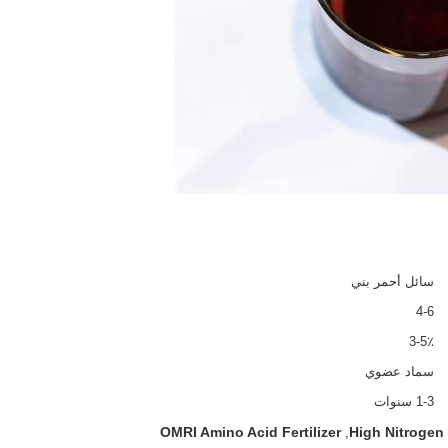
سائل أحمر بني
4-6
3-5٪
سماد عضوي
1-3 سنوات
OMRI Amino Acid Fertilizer
,