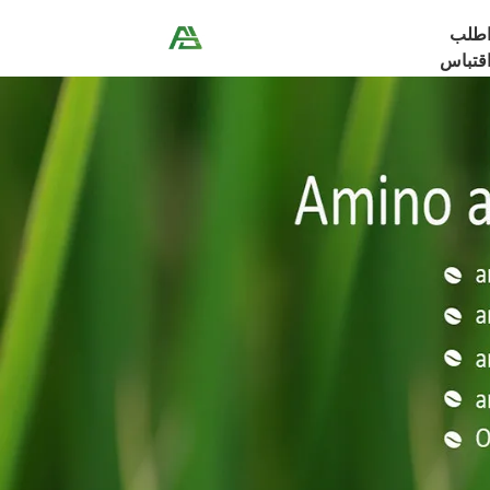
طلب
قتباس