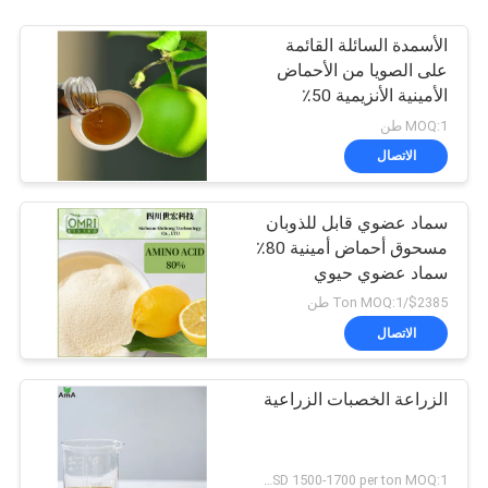
الأسمدة السائلة القائمة
على الصويا من الأحماض
الأمينية الأنزيمية 50٪
MOQ:1 طن
الاتصال
سماد عضوي قابل للذوبان
مسحوق أحماض أمينية 80٪
سماد عضوي حيوي
$2385/Ton MOQ:1 طن
الاتصال
الزراعة الخصبات الزراعية
USD 1500-1700 per ton MOQ:1 طن متري