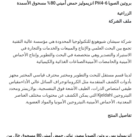
بروتين الصويا PH4-6 انزيموليز حمض أميني 80% مسحوق الأسمدة
الزراعية
ملف الشركة
شركة سيشان شيوهونغ للتكنولوجيا المحدودة هي مؤسسة عالية التقنية
تجمع بين البحث العلمي والإنتاج والمبيعات والخدمات والتجارة في
الاستيراد والتصدير.وهي متخصصة في البحث والتطوير وإنتاج الأحماض
الأمينية والحامضات الأمينيةالصناعات الغذائية والكيميائية
لدينا قسم مستقل للبحث والتطوير ومختبر محترف قياسي المختبر مجهز
بأدوات الكشف المتقدمة مثل الكروماتوجراف السائل عالي الأداءمقياس
طيفي امتصاص الذرات، الطيف الأشعة فوق البنفسجية، بولاريمتر ومحدد
النيتروجين Kjeldahl التي يمكن الكشف عن محتويات مختلف العناصر
المعدنية، الأحماض الأمينية،النيتروجين الأمونيا والمواد العضوية.
تفاصيل المنتج
إنزيموليزيس بروتين الصويا مصدر نباتي حمض أميني 80 مسحوق خال من