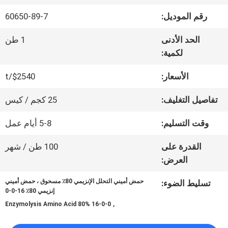
عنا
رقم الموديل:
60650-89-7
الحد الأدنى
1 طن
جولة
لكمية:
في
الأسعار:
$2540/t
المعمل
تفاصيل التغليف:
25 كجم / كيس
وقت التسليم:
5-8 أيام عمل
مراقبة
القدرة على
100 طن / شهر
الجودة
العرض:
حمض أميني التحلل الإنزيمي 80٪ مسحوق ، حمض أميني
تسليط الضوء:
اتصل
إنزيمي 80٪ 16-0-0
,
Enzymolysis Amino Acid 80% 16-0-0
بنا