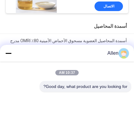
الاتصال
أسمدة المحاصيل
أسمدة المحاصيل العضوية مسحوق الأحماض الأمينية 80٪ OMRI مدرج
كمنشطات حيوية زراعية
Allen
سماد نيتروجين ورقي عضوي أحماض أمينية مخلبة مسحوق كا بورون
100٪ قابل للذوبان في الماء
10:37 AM
الأسمدة الورقية العضوية الأحماض الأمينية المخلبة Ca Mg الأسمدة
Good day, what product are you looking for?
السائلة للمحاصيل
فئات شعبية
جميع
سماد سائل من 
سماد مسحوق 