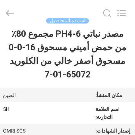
-
2026
Sichuan
Shihong
أسمدة المحاصيل
Technology
Co.,Ltd.
مصدر نباتي PH4-6 مجموع 80٪
الصفحة
All
Rights
Reserved.
من حمض أميني مسحوق 16-0-0
الرئيسية
مسحوق أصفر خالي من الكلوريد
منتجات
65072-01-7
أشرطة
مكان المنشأ:
الصين
فيديو
اسم العلامة
SH
التجارية:
معلومات
إصدار الشهادات:
OMRI SGS