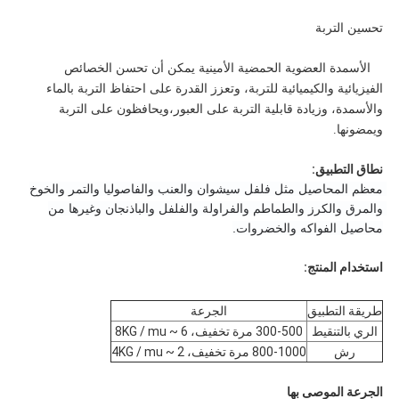
تحسين التربة
الأسمدة العضوية الحمضية الأمينية يمكن أن تحسن الخصائص
الفيزيائية والكيميائية للتربة، وتعزز القدرة على احتفاظ التربة بالماء
والأسمدة، وزيادة قابلية التربة على العبور،ويحافظون على التربة
ويمضونها.
نطاق التطبيق:
معظم المحاصيل مثل فلفل سيشوان والعنب والفاصوليا والتمر والخوخ 
والمرق والكرز والطماطم والفراولة والفلفل والباذنجان وغيرها من 
محاصيل الفواكه والخضروات.
استخدام المنتج:
طريقة التطبيق
الجرعة
الري بالتنقيط
300-500 مرة تخفيف، 6 ~ 8KG / mu
رش
800-1000 مرة تخفيف، 2 ~ 4KG / mu
الجرعة الموصى بها