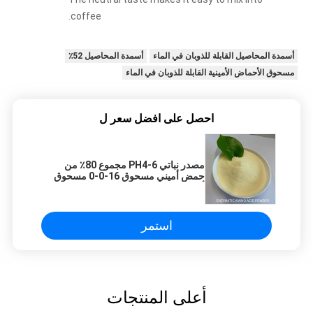
coffee.
أسمدة المحاصيل القابلة للذوبان في الماء
أسمدة المحاصيل 52٪
مسحوق الأحماض الأمينية القابلة للذوبان في الماء
احصل على افضل سعر ل
مصدر نباتي PH4-6 مجموع 80٪ من
حمض أميني مسحوق 16-0-0 مسحوق
أصفر خالي من الكلوريد 65072-01-7
استمر
أعلى المنتجات