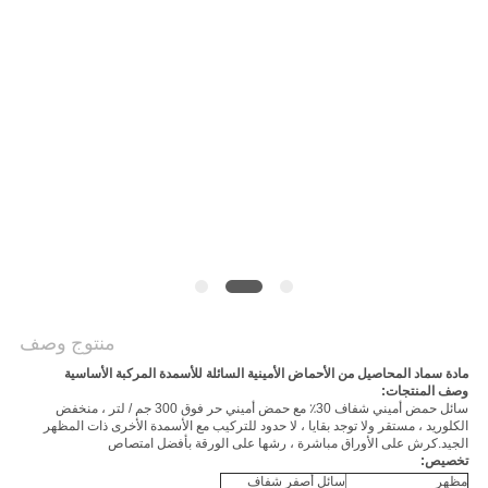
الموقع
سياسة
الخصوصية
منتوج وصف
مادة سماد المحاصيل من الأحماض الأمينية السائلة للأسمدة المركبة الأساسية
وصف المنتجات:
سائل حمض أميني شفاف 30٪ مع حمض أميني حر فوق 300 جم / لتر ، منخفض
الكلوريد ، مستقر ولا توجد بقايا ، لا حدود للتركيب مع الأسمدة الأخرى ذات المظهر
الجيد.كرش على الأوراق مباشرة ، رشها على الورقة بأفضل امتصاص
تخصيص:
مظهر
سائل أصفر شفاف