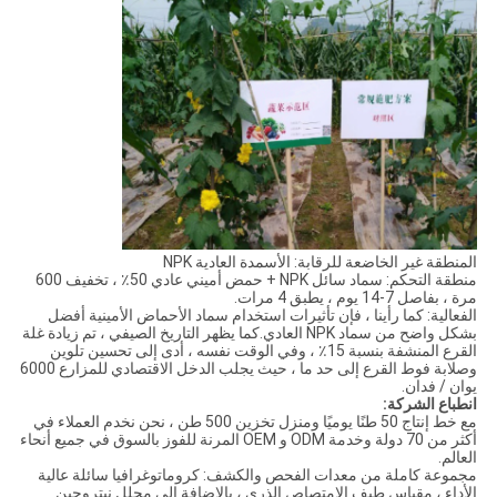
المنطقة غير الخاضعة للرقابة: الأسمدة العادية NPK
منطقة التحكم: سماد سائل NPK + حمض أميني عادي 50٪ ، تخفيف 600
مرة ، بفاصل 7-14 يوم ، يطبق 4 مرات.
الفعالية: كما رأينا ، فإن تأثيرات استخدام سماد الأحماض الأمينية أفضل
بشكل واضح من سماد NPK العادي.كما يظهر التاريخ الصيفي ، تم زيادة غلة
القرع المنشفة بنسبة 15٪ ، وفي الوقت نفسه ، أدى إلى تحسين تلوين
وصلابة فوط القرع إلى حد ما ، حيث يجلب الدخل الاقتصادي للمزارع 6000
يوان / فدان.
انطباع الشركة:
مع خط إنتاج 50 طنًا يوميًا ومنزل تخزين 500 طن ، نحن نخدم العملاء في
أكثر من 70 دولة وخدمة ODM و OEM المرنة للفوز بالسوق في جميع أنحاء
العالم.
مجموعة كاملة من معدات الفحص والكشف: كروماتوغرافيا سائلة عالية
الأداء ، مقياس طيف الامتصاص الذري ، بالإضافة إلى محلل نيتروجين