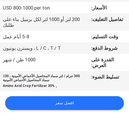
جولة
الأسعار:
USD 800-1000 per ton
في
تفاصيل التغليف:
200 لتر أو 1000 لتر لكل برميل بناء على
المعمل
طلبك
وقت التسليم:
5-8 أيام عمل
مراقبة
شروط الدفع:
L / C ، T / T ، ويسترن يونيون
الجودة
القدرة على
1000 طن / شهر
العرض:
اتصل
تسليط الضوء:
300 جرام / لتر سماد المحاصيل الأحماض الأمينية ، 30٪
بنا
سماد المحاصيل الأحماض الأمينية
,
30% Amino Acid Crop Fertilizer
اطلب
افضل سعر
اقتباس
خريطة