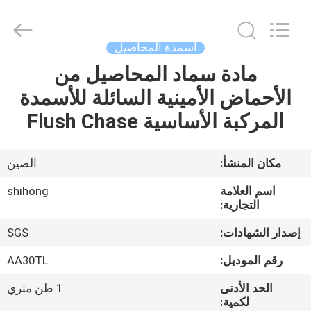
2026
Sichuan
Shihong
Technology
Co.,Ltd.
أسمدة المحاصيل
All
Rights
Reserved.
مادة سماد المحاصيل من
الصفحة
الأحماض الأمينية السائلة للأسمدة
الرئيسية
المركبة الأساسية Flush Chase
منتجات
مكان المنشأ:
الصين
أشرطة
اسم العلامة
shihong
فيديو
التجارية:
إصدار الشهادات:
SGS
معلومات
رقم الموديل:
AA30TL
عنا
الحد الأدنى
1 طن متري
لكمية: