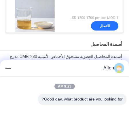
USD 1500-1700 per ton MOQ:1 طن متري
الاتصال
أسمدة المحاصيل
أسمدة المحاصيل العضوية مسحوق الأحماض الأمينية 80٪ OMRI مدرج
كمنشطات حيوية زراعية
Allen
سماد نيتروجين ورقي عضوي أحماض أمينية مخلبة مسحوق كا بورون
100٪ قابل للذوبان في الماء
9:23 AM
الأسمدة الورقية العضوية الأحماض الأمينية المخلبة Ca Mg الأسمدة
السائلة للمحاصيل
Good day, what product are you looking for?
فئات شعبية
جميع
سماد سائل من 
سماد مسحوق 