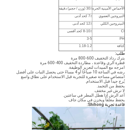
الأحماض الأمينية الحرة
30٪ (وزن / حجم) دقيقة
النيروجين العضوي
7٪ كحد أدنى
النيتروجين الكلي
12٪ كحد أدنى
Cl
8-10٪ كحد أقصى
3-5
PH
كثافة
1.18-1.2
طلب:
يترك رذاذ التخفيف 600-800 مرة
قطرة الري وقاعدة ، مطاردة التخفيف 400-600 مرة
امزجه مع المبيدات لتعزيز الوظيفة.
رشه في الساعة 10 صباحًا أو 4 مساءً حتى يحصل النبات على أفضل
امتصاص.مساحة صغيرة للتجربة قبل الاستخدام على نطاق واسع
يُرج جيداً قبل الاستخدام.
يحفظ من التجمد.
لا ترش غير مخفف.
أعد الرش إذا هطل المطر في ساعتين.
يحفظ مغلقاً ويخزن في مكان جاف
قاعدة تجربة Shihong: