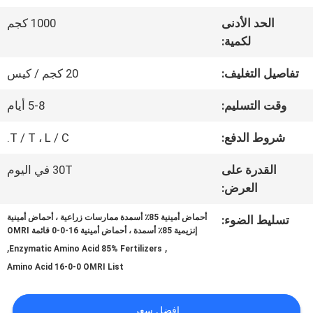
عنا
الحد الأدنى
1000 كجم
لكمية:
جولة
تفاصيل التغليف:
20 كجم / كيس
في
وقت التسليم:
5-8 أيام
المعمل
شروط الدفع:
T / T ، L / C.
القدرة على
30T في اليوم
مراقبة
العرض:
الجودة
أحماض أمينية 85٪ أسمدة ممارسات زراعية ، أحماض أمينية
تسليط الضوء:
إنزيمية 85٪ أسمدة ، أحماض أمينية 16-0-0 قائمة OMRI
,
,
Enzymatic Amino Acid 85% Fertilizers
اتصل
Amino Acid 16-0-0 OMRI List
بنا
افضل سعر