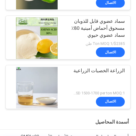
الاتصال
سماد عضوي قابل للذوبان
مسحوق أحماض أمينية 80٪
سماد عضوي حيوي
$2385/Ton MOQ:1 طن
الاتصال
الزراعة الخصبات الزراعية
USD 1500-1700 per ton MOQ:1 طن متري
الاتصال
أسمدة المحاصيل