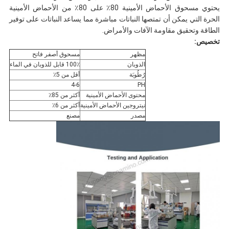
يحتوي مسحوق الأحماض الأمينية 80٪ على 80٪ من الأحماض الأمينية
الحرة التي يمكن أن تمتصها النباتات مباشرة مما يساعد النباتات على توفير
الطاقة وتحقيق مقاومة الآفات والأمراض.
تخصيص:
مظهر
مسحوق أصفر فاتح
الذوبان
100٪ قابل للذوبان في الماء
رُطُوبَة
أقل من 5٪
4-6
PH
محتوى الأحماض الأمينية
أكثر من 85٪
نيتروجين الأحماض الأمينية
أكثر من 6٪
مصدر
مصنع