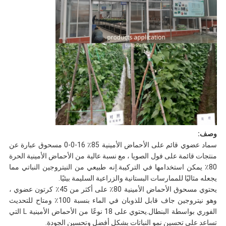
وصف:
سماد عضوي قائم على الأحماض الأمينية 85٪ 16-0-0 مسحوق عبارة عن
منتجات قائمة على فول الصويا ، مع نسبة عالية من الأحماض الأمينية الحرة
80٪ يمكن استخدامها في التركيبة.إنه طبيعي من النيتروجين النباتي مما
يجعله مثاليًا للممارسات البستانية والزراعية السليمة بيئيًا.
يحتوي مسحوق الأحماض الأمينية 80٪ على أكثر من 45٪ كرتون عضوي ،
وهو نيتروجين جاف قابل للذوبان في الماء بنسبة 100٪ ومتاح للتحديث
الفوري بواسطة البنطال.يحتوي على 18 نوعًا من الأحماض الأمينية L التي
تساعد على تحسين نمو النباتات بشكل أفضل وتحسين الجودة.