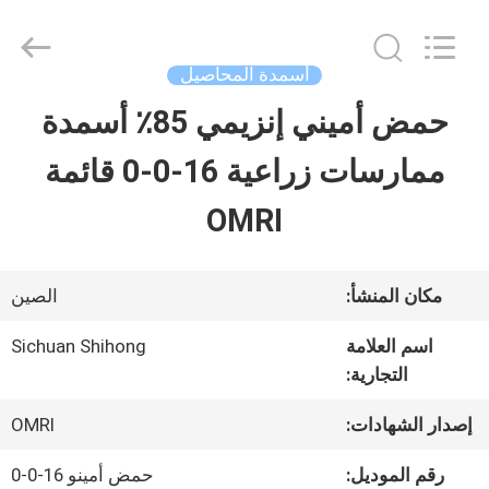
-
2026
Sichuan
Shihong
أسمدة المحاصيل
Technology
Co.,Ltd.
حمض أميني إنزيمي 85٪ أسمدة
الصفحة
All
Rights
Reserved.
ممارسات زراعية 16-0-0 قائمة
الرئيسية
OMRI
منتجات
مكان المنشأ:
الصين
أشرطة
اسم العلامة
Sichuan Shihong
التجارية:
فيديو
إصدار الشهادات:
OMRI
معلومات
رقم الموديل:
حمض أمينو 16-0-0