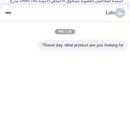
أسمدة المحاصيل العضوية مسحوق الأحماض الأمينية 80٪ OMRI مدرج
كمنشطات حيوية زراعية
Lulu
سماد نيتروجين ورقي عضوي أحماض أمينية مخلبة مسحوق كا بورون
100٪ قابل للذوبان في الماء
7:36 PM
الأسمدة الورقية العضوية الأحماض الأمينية المخلبة Ca Mg الأسمدة
Good day, what product are you looking for?
السائلة للمحاصيل
فئات شعبية
جميع
سماد سائل من 
سماد مسحوق 
الأحماض الأمينية
الأحماض الأمينية
الكولاجين الببتيد
ببتون
المغذيات الدقيقة 
إنزيم الأحماض الأمينية
المستخلبة من 