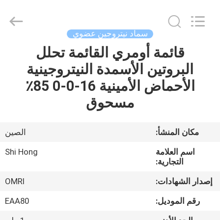
2026
Sichuan
Shihong
Technology
Co.,Ltd.
سماد نيتروجين عضوي
All
Rights
Reserved.
قائمة أومري القائمة تحلل
الصفحة
البروتين الأسمدة النيتروجينية
الرئيسية
الأحماض الأمينية 16-0-0 85٪
منتجات
مسحوق
أشرطة
مكان المنشأ:
الصين
فيديو
اسم العلامة
Shi Hong
التجارية:
معلومات
إصدار الشهادات:
OMRI
عنا
رقم الموديل:
EAA80