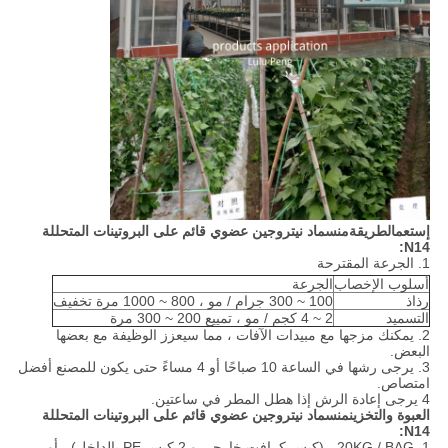
إستعمال
طريقة
من
سماد نيتروجين عضوي قائم على البروتينات المتحللة
:
N14
1. الجرعة المقترحة
أسلوب الإخصاب
الجرعة
رذاذ
100 ~ 300 جرام / مو ، 800 ~ 1000 مرة تخفيف
التسميد
2 ~ 4 كجم / مو ، تمييع 200 ~ 300 مرة
2. يمكنك مزجها مع مبيدات الآفات ، مما سيعزز الوظيفة مع بعضها
البعض.
3. يرجى رشها في الساعة 10 صباحًا أو 4 مساءً حتى يكون للمصنع أفضل
امتصاص.
4 يرجى إعادة الرش إذا هطل المطر في ساعتين.
العبوة والتخزين
من
سماد نيتروجين عضوي قائم على البروتينات المتحللة
:
N14
1. 20KG / BAG ، (كيس كرافت خارجي و 2 كيس PE بالداخل) ، أو