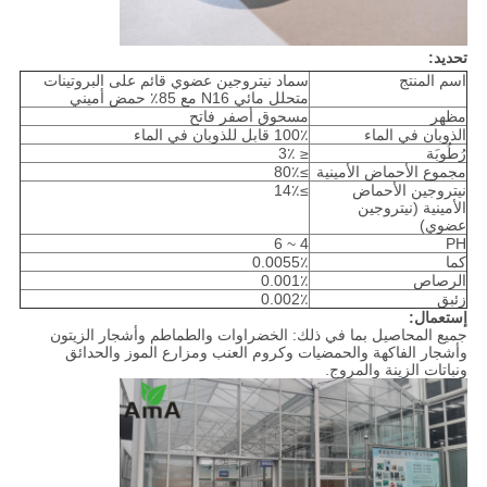
تحديد:
اسم المنتج
سماد نيتروجين عضوي قائم على البروتينات
متحلل مائي N16 مع 85٪ حمض أميني
مظهر
مسحوق أصفر فاتح
الذوبان في الماء
100٪ قابل للذوبان في الماء
رُطُوبَة
≤ 3٪
مجموع الأحماض الأمينية
≥80٪
نيتروجين الأحماض
≥14٪
الأمينية (نيتروجين
عضوي)
4 ~ 6
PH
كما
0.0055٪
الرصاص
0.001٪
زئبق
0.002٪
إستعمال
:
جميع المحاصيل بما في ذلك: الخضراوات والطماطم وأشجار الزيتون
وأشجار الفاكهة والحمضيات وكروم العنب ومزارع الموز والحدائق
ونباتات الزينة والمروج.