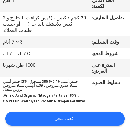
الحد الأدنى
1 طن
جولة
لكمية:
في
تفاصيل التغليف:
20 كجم / كيس ، (كيس كرافت بالخارج و 2
المعمل
كيس بلاستيك بالداخل) ， أو حسب
طلبات العملاء.
مراقبة
وقت التسليم:
3 ~ 7 أيام
الجودة
شروط الدفع:
T / T ، L / C ،
القدرة على
1000 طن شهريا
اتصل
العرض:
بنا
تسليط الضوء:
حمض أميني 16-0-0 85٪ مسحوق ، 85٪ حمض أميني
سماد عضوي نيتروجين ، قائمة أوميني سماد نيتروجين
بروتين متحلل
,
,
85% Amino Acid Organic Nitrogen Fertilizer
اطلب
OMRI List Hydrolyzed Protein Nitrogen Fertilizer
اقتباس
افضل سعر
خريطة