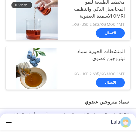
مخطط الطبيعة لنمو
المحاصيل الذكي والنظيف
OMRI الأسمدة العضوية
بنسبة 16٪ من حمض
USD 2.18/KG - USD 2.68$/KG MOQ:1MT
الأمينوي
الاتصال
المنشطات الحيوية سماد
نيتروجين عضوي
USD 2.18/KG - USD 2.68$/KG MOQ:1MT
الاتصال
سماد نيتروجين عضوي
OMRI قائمة البروتينات الطبيعية الببتيدات حمض أمينوي أوراق السائل
الأسمدة العضوية 50٪ لاستيعاب العناصر الغذائية
Lulu
الأحماض الأمينية المخلبة بالعناصر النزرة سماد عضوي للنيتروجين