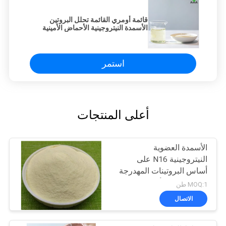
قائمة أومري القائمة تحلل البروتين
الأسمدة النيتروجينية الأحماض الأمينية
16-0-0 85٪ مسحوق
استمر
أعلى المنتجات
الأسمدة العضوية
النيتروجينية N16 على
أساس البروتينات المهدرجة
مع 80% من الأحماض
MOQ:1 طن
الأمينية
الاتصال