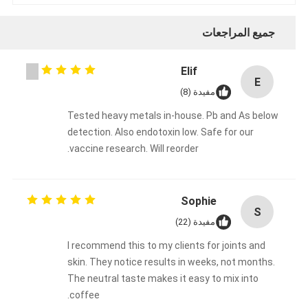
جميع المراجعات
Elif
E
مفيدة (8)
Tested heavy metals in-house. Pb and As below
detection. Also endotoxin low. Safe for our
vaccine research. Will reorder.
Sophie
S
مفيدة (22)
I recommend this to my clients for joints and
skin. They notice results in weeks, not months.
The neutral taste makes it easy to mix into
coffee.