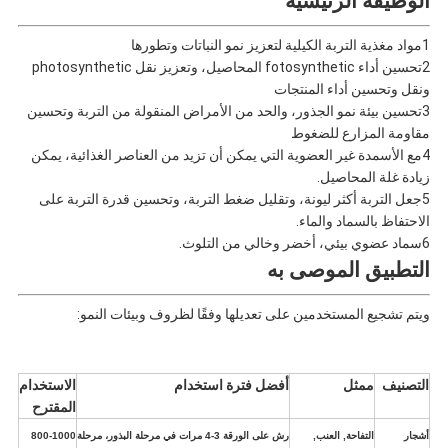
الوظيفة الرئيسية
1مواد مغذية التربة الكيلية لتعزيز نمو النباتات وتطورها
2تحسين أداء fotosynthetic المحاصيل، وتعزيز نقل photosynthetic
ونقل وتحسين أداء المنتجات
3تحسين بيئة نمو الجذور، والحد من الأمراض المنقولة من التربة وتحسين
مقاومة المزارع للضغوط
4مع الأسمدة غير العضوية التي يمكن أن تزيد من العناصر الغذائية، يمكن
زيادة غلة المحاصيل.
5جعل التربة أكثر ليونة، وتقليل ضغط التربة، وتحسين قدرة التربة على
الاحتفاظ بالسماد والماء.
6سماد عضوي بيئي، أخضر وخالي من التلوث.
التطبيق الموصى به
ويتم تشجيع المستخدمين على تعديلها وفقًا لظروف وبيئات النمو:
التصنيف
ممثل
أفضل فترة استخدام
الاستخدام
المقترح
أشجار
التفاحة, العنب,
رش على الورقة 3-4 مرات في مرحلة البذور، مرحلة
800-1000