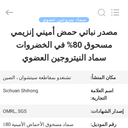
-
2026
Sichuan
Shihong
سماد نيتروجين عضوي
Technology
Co.,Ltd.
مصدر نباتي حمض أميني إنزيمي
الصفحة
All
Rights
Reserved.
مسحوق 80% في الخضروات
الرئيسية
سماد النيتروجين العضوي
منتجات
مكان المنشأ:
تشنغدو بمقاطعة سيتشوان ، الصين
أشرطة
اسم العلامة
Sichuan Shihong
التجارية:
فيديو
إصدار الشهادات:
OMRL, SGS
معلومات
رقم الموديل:
سماد مسحوق الأحماض الأمينية 80٪