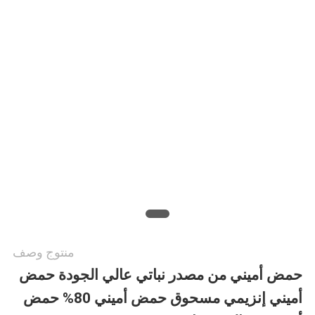
اطلب
اقتباس
خريطة
الموقع
سياسة
الخصوصية
منتوج وصف
حمض أميني من مصدر نباتي عالي الجودة حمض
أميني إنزيمي مسحوق حمض أميني 80% حمض