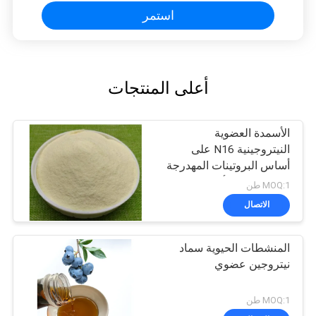
استمر
أعلى المنتجات
الأسمدة العضوية
النيتروجينية N16 على
أساس البروتينات المهدرجة
مع 80% من الأحماض
MOQ:1 طن
الأمينية
الاتصال
المنشطات الحيوية سماد
نيتروجين عضوي
MOQ:1 طن