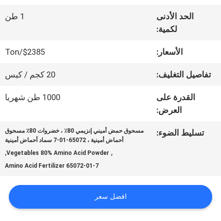
عنا
الحد الأدنى
1 طن
لكمية:
جولة
الأسعار:
$2385/Ton
في
تفاصيل التغليف:
20 كجم / كيس
المعمل
القدرة على
1000 طن شهريا
العرض:
مراقبة
مسحوق حمض أميني إنزيمي 80٪ ، خضروات 80٪ مسحوق
تسليط الضوء:
أحماض أمينية ، 65072-01-7 سماد أحماض أمينية
الجودة
,
,
Vegetables 80% Amino Acid Powder
65072-01-7 Amino Acid Fertilizer
اتصل
افضل سعر
بنا