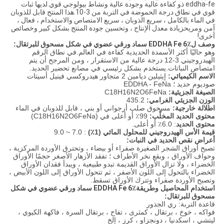
eddha-fe ذو كفاءة عالية وجودة عالية ونشاط بيولوجي قوي.لديها ثبات
قوي في نطاق درجة الحموضة في التربة من 3-10.هذا المنتج قابل للذوبان
في الماء بالكامل ، سريع الذوبان ، سريع الامتصاص والاستخدام ، فعال ،
آمن ومريحزيادة معدل الإنتاج ، وتحسين جودة المنتج بشكل كبير وخصائص
أخرى!
وصف ل
EDDHA Fe 6٪ سماد ورقي عضوي في شكل مسحوق للبرتقال
:
وهو حاليًا أكثر الأسمدة الحديدية كفاءة في العالم.في نطاق الرقم
الهيدروجيني 3-12 درجة عالية من الاستقرار ، ومن المرجح أن يتم
امتصاص النباتات.يستخدم بشكل رئيسي في مصانع تحضير الحديد.
الاسم الكيميائي:
إيثيلين ديامين 2 متجاور هيدروكسي فينيل أسيتات
صوديوم حديد ؛ EDDHA - FeNa
الصيغة الجزيئية:
C18H16N2O6FeNa
الوزن الجزيئي الغرامي:
435.2
اطلالة خارجية:
مسحوق صلب أرجواني أو بني ، قابل للذوبان في الماء
محتوى الحديد المخلّب:
99٪ أو أعلى في (C18H16N2O6FeNa)
محتوى الحديد
: 6.0٪ أو أعلى.
قيمة الأس الهيدروجيني للمحلول المائي (1٪)
: 7.0 ~ 9.0
أعراض نقص الحديد في النبات:
تصبح أوراق الشجر الصغيرة صفراء أو بيضاء ، وتحترق الأوردة المركزية ،
وحواف الأوراق ، وبقع نخر الأطراف ؛ تفقد الأزهار الأصغر حجمًا الأوراق
الخضراء ، ولا تزال الأوراق القديمة تبدو طبيعية ، ويبدأ فقدان الأوراق
الخضراء بالتحول إلى اللون الأصفر ، ثم تتحول الأوراق إلى اللون الأبيض ،
وتصبح الأوردة صفراء وتترك الأوراق تسقط.
استخدام المحاصيل وطريقة
EDDHA Fe 6٪ سماد ورقي عضوي في شكل
مسحوق للبرتقال
:
قاعدة التربة: ري الجذور
فواكه ، خوخ ، برتقال ، كمثرى ، تفاح ، برتقال السرة ، فاكهة الكيوي ،
ليتشي ، اسكدنيا ، دونجزاو ، كرز ، إلخ