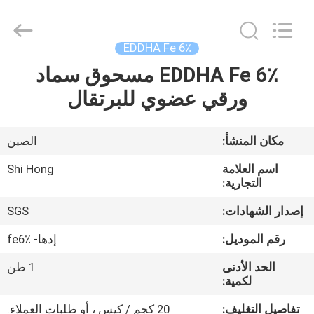
2026
Sichuan
Shihong
Technology
Co.,Ltd.
EDDHA Fe 6٪
All
Rights
Reserved.
EDDHA Fe 6٪ مسحوق سماد
الصفحة
ورقي عضوي للبرتقال
الرئيسية
منتجات
مكان المنشأ:
الصين
اسم العلامة
Shi Hong
أشرطة
التجارية:
فيديو
إصدار الشهادات:
SGS
رقم الموديل:
إدها- fe6٪
معلومات
الحد الأدنى
1 طن
عنا
لكمية:
تفاصيل التغليف:
20 كجم / كيس ، أو طلبات العملاء.