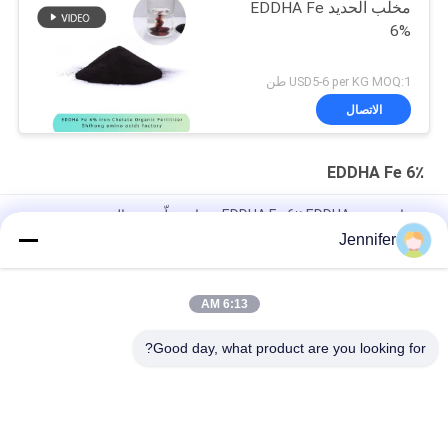
مخلب الحديد EDDHA Fe
6%
USD5-6 per KG MOQ:1 طن
الاتصال
EDDHA Fe 6٪
سماد عضوي EDDHA Fe 6٪ EDDHA سماد مخلّب من الحديد
Jennifer
O-O 4.8 الامتصاص EDDHA FE 6٪ سماد مخلّب من الحديد لحالة التربة
PH3-12
6:13 AM
PH7-9 EDDHA-Fe 6٪ مسحوق الحديد المخلبي أعراض نقص الحديد في
النباتات
Good day, what product are you looking for?
فئات شعبية
جميع
سماد سائل من 
سماد مسحوق 