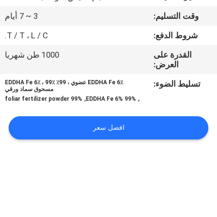
جولة
وقت التسليم:
3 ~ 7 أيام
في
شروط الدفع:
T / T ، L / C.
المعمل
القدرة على
1000 طن شهريا
العرض:
مراقبة
تسليط الضوء:
EDDHA Fe 6٪ عضوي ، 99٪ EDDHA Fe 6٪ ، 99٪
الجودة
مسحوق سماد ورقي
,
,
99% foliar fertilizer powder
99% EDDHA Fe 6%
اتصل
افضل سعر
بنا
اطلب
اقتباس
خريطة