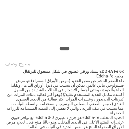
الموقع
سياسة
الخصوصية
منتوج وصف
EDDHA Fe 6٪ سماد ورقي عضوي في شكل مسحوق للبرتقال
ملامح Eddha-fe:
داء الصفر الناجم عن نقص الحديد (مرض الأوراق الصفراء) هو مرض
فسيولوجي نباتي عالمي يمكن أن يتسبب في ذبول أوراق النبات ، وتقليل
الغلة والجودة ، وحتى أجسام الأشجار في الحالات الشديدة.من السهل
أكسدة مكمل الحديد المستخدم تقليديًا (وهو أكثر فعالية بمئات المرات من
كبريتات الحديدوز ، وعشرات المرات أكثر فعالية من الحديد العضوي
العادي) ، ومن الصعب امتصاص الترسيب واستخدامه بواسطة النباتات ،
مما يتسبب في تلف التربة ، والتي لا تفضي إلى التنمية المستدامة للزراعة
الخضراء.
الحديد المخلب eddha-fe هو جزيء نظيري eddha 0-0 مع توافر حيوي
عالي.إنه المنتج الأعلى في الحديد المخلّب وهو حاليًا منتج فعال لعلاج مرض
الأوراق الصفراء الناتج عن نقص الحديد في النبات في العالم!