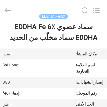
-
2026
Sichuan
Shihong
EDDHA Fe 6٪
Technology
Co.,Ltd.
سماد عضوي EDDHA Fe 6٪
الصفحة
All
Rights
Reserved.
EDDHA سماد مخلّب من الحديد
الرئيسية
منتجات
مكان المنشأ:
الصين
اسم العلامة
Shi Hong
التجارية:
أشرطة
فيديو
إصدار الشهادات:
SGS
رقم الموديل:
إدها- fe6٪
معلومات
الحد الأدنى
1 طن