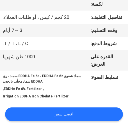
لكمية:
عنا
تفاصيل التغليف:
20 كجم / كيس ، أو طلبات العملاء.
جولة
وقت التسليم:
3 ~ 7 أيام
في
شروط الدفع:
T / T ، L / C.
المعمل
القدرة على
1000 طن شهريا
العرض:
مراقبة
سماد عضوي EDDHA Fe 6٪ ، EDDHA Fe 6٪ سماد ، ري
تسليط الضوء:
EDDHA سماد مخلّب بالحديد
الجودة
,
,
EDDHA Fe 6% Fertilizer
Irrigation EDDHA Iron Chelate Fertilizer
اتصل
افضل سعر
بنا