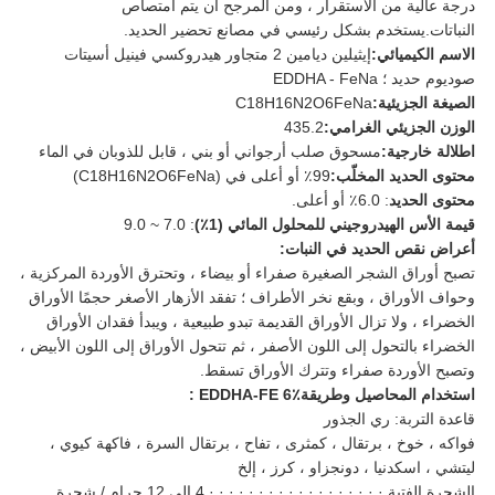
درجة عالية من الاستقرار ، ومن المرجح أن يتم امتصاص
النباتات.يستخدم بشكل رئيسي في مصانع تحضير الحديد.
الاسم الكيميائي:
إيثيلين ديامين 2 متجاور هيدروكسي فينيل أسيتات
صوديوم حديد ؛ EDDHA - FeNa
الصيغة الجزيئية:
C18H16N2O6FeNa
الوزن الجزيئي الغرامي:
435.2
اطلالة خارجية:
مسحوق صلب أرجواني أو بني ، قابل للذوبان في الماء
محتوى الحديد المخلّب:
99٪ أو أعلى في (C18H16N2O6FeNa)
محتوى الحديد
: 6.0٪ أو أعلى.
قيمة الأس الهيدروجيني للمحلول المائي (1٪)
: 7.0 ~ 9.0
أعراض نقص الحديد في النبات:
تصبح أوراق الشجر الصغيرة صفراء أو بيضاء ، وتحترق الأوردة المركزية ،
وحواف الأوراق ، وبقع نخر الأطراف ؛ تفقد الأزهار الأصغر حجمًا الأوراق
الخضراء ، ولا تزال الأوراق القديمة تبدو طبيعية ، ويبدأ فقدان الأوراق
الخضراء بالتحول إلى اللون الأصفر ، ثم تتحول الأوراق إلى اللون الأبيض ،
وتصبح الأوردة صفراء وتترك الأوراق تسقط.
استخدام المحاصيل وطريقة
EDDHA-FE 6٪
:
قاعدة التربة: ري الجذور
فواكه ، خوخ ، برتقال ، كمثرى ، تفاح ، برتقال السرة ، فاكهة كيوي ،
ليتشي ، اسكدنيا ، دونجزاو ، كرز ، إلخ
الشجرة الفتية · · · · · · · · · · · · · · · · · · 4 إلى 12 جرام / شجرة