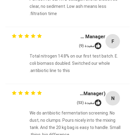
clear, no sediment. Low ash means less
filtration time.
Fermentation Manager
F
مفيدة (9)
Total nitrogen 14.8% on our first test batch. E.
coli biomass doubled. Switched our whole
antibiotic line to this.
Nasser (R&D Manager)
N
مفيدة (53)
We do antibiotic fermentation screening. No
dust, no clumps. Pours nicely into the mixing
tank. And the 20 kg bag is easy to handle. Small
thing, big difference.