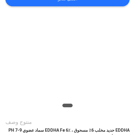
اطلب
اقتباس
خريطة
الموقع
سياسة
الخصوصية
منتوج وصف
EDDHA حديد مخلب 6٪ مسحوق ، EDDHA Fe 6٪ سماد عضوي PH 7-9