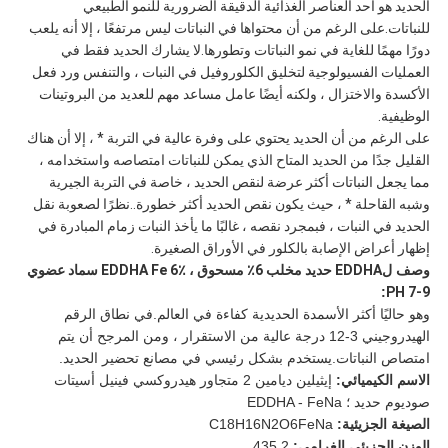
الحديد هو أحد العناصر الغذائية الدقيقة الضرورية للنمو الطبيعي
للنباتات.على الرغم من أن محتواها في النباتات ليس مرتفعًا ، إلا أنه يلعب
دورًا مهمًا للغاية في نمو النباتات وتطورها.لا يشارك الحديد فقط في
العمليات الفسيولوجية لتخليق الكلوروفيل في النبات ، والتنفس ورد فعل
الأكسدة والاختزال ، ولكنه أيضًا عامل مساعد مهم للعديد من البروتينات
الوظيفية.
على الرغم من أن الحديد يحتوي على وفرة عالية في التربة * ، إلا أن هناك
القليل جدًا من الحديد المتاح الذي يمكن للنباتات امتصاصه واستخدامه ،
مما يجعل النباتات أكثر عرضة لنقص الحديد ، خاصة في التربة الجيرية
وشبه القاحلة * ، حيث يكون نقص الحديد أكثر خطورة..نظرًا لصعوبة نقل
الحديد في النبات ، فبمجرد نقصه ، غالبًا ما يأخذ النبات زمام المبادرة في
إظهار أعراض الإصابة بالكلور في الأوراق الصغيرة.
وصف ل
EDDHA حديد مخلب 6٪ مسحوق ، EDDHA Fe 6٪ سماد عضوي
:
PH 7-9
وهو حاليًا أكثر الأسمدة الحديدية كفاءة في العالم.في نطاق الرقم
الهيدروجيني 3-12 درجة عالية من الاستقرار ، ومن المرجح أن يتم
امتصاص النباتات.يستخدم بشكل رئيسي في مصانع تحضير الحديد.
الاسم الكيميائي:
إيثيلين ديامين 2 متجاور هيدروكسي فينيل أسيتات
صوديوم حديد ؛ EDDHA - FeNa
الصيغة الجزيئية:
C18H16N2O6FeNa
الوزن الجزيئي الغرامي:
435.2