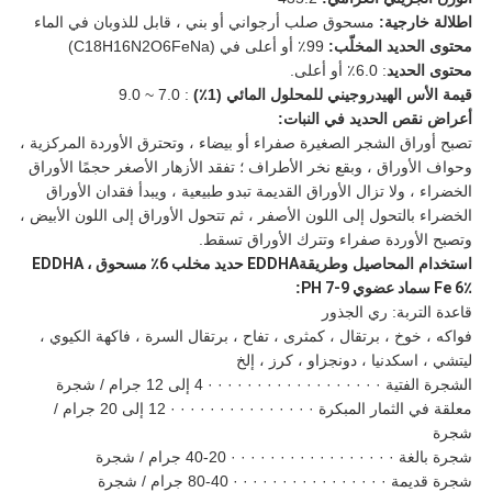
اطلالة خارجية:
مسحوق صلب أرجواني أو بني ، قابل للذوبان في الماء
محتوى الحديد المخلّب:
99٪ أو أعلى في (C18H16N2O6FeNa)
محتوى الحديد
: 6.0٪ أو أعلى.
قيمة الأس الهيدروجيني للمحلول المائي (1٪)
: 7.0 ~ 9.0
أعراض نقص الحديد في النبات:
تصبح أوراق الشجر الصغيرة صفراء أو بيضاء ، وتحترق الأوردة المركزية ،
وحواف الأوراق ، وبقع نخر الأطراف ؛ تفقد الأزهار الأصغر حجمًا الأوراق
الخضراء ، ولا تزال الأوراق القديمة تبدو طبيعية ، ويبدأ فقدان الأوراق
الخضراء بالتحول إلى اللون الأصفر ، ثم تتحول الأوراق إلى اللون الأبيض ،
وتصبح الأوردة صفراء وتترك الأوراق تسقط.
استخدام المحاصيل وطريقة
EDDHA حديد مخلب 6٪ مسحوق ، EDDHA
Fe 6٪ سماد عضوي PH 7-9
:
قاعدة التربة: ري الجذور
فواكه ، خوخ ، برتقال ، كمثرى ، تفاح ، برتقال السرة ، فاكهة الكيوي ،
ليتشي ، اسكدنيا ، دونجزاو ، كرز ، إلخ
الشجرة الفتية · · · · · · · · · · · · · · · · · · 4 إلى 12 جرام / شجرة
معلقة في الثمار المبكرة · · · · · · · · · · · · · · · 12 إلى 20 جرام /
شجرة
شجرة بالغة · · · · · · · · · · · · · · · · · 20-40 جرام / شجرة
شجرة قديمة · · · · · · · · · · · · · · · · 40-80 جرام / شجرة