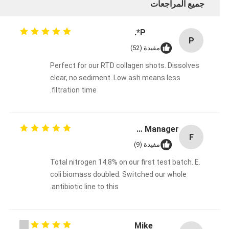
جميع المراجعات
P*.
P
مفيدة (52)
Perfect for our RTD collagen shots. Dissolves
clear, no sediment. Low ash means less
filtration time.
Fermentation Manager
F
مفيدة (9)
Total nitrogen 14.8% on our first test batch. E.
coli biomass doubled. Switched our whole
antibiotic line to this.
Mike