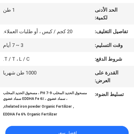
عنا
الحد الأدنى
1 طن
لكمية:
جولة
تفاصيل التغليف:
20 كجم / كيس ، أو طلبات العملاء.
في
وقت التسليم:
3 ~ 7 أيام
المعمل
شروط الدفع:
T / T ، L / C.
القدرة على
1000 طن شهريا
مراقبة
العرض:
الجودة
مسحوق الحديد المخلب PH 7-9 ، مسحوق الحديد المخلب
تسليط الضوء:
، سماد عضوي ، EDDHA Fe 6٪ سماد عضوي
,
,
chelated iron powder Organic Fertilizer
اتصل
EDDHA Fe 6% Organic Fertilizer
بنا
افضل سعر