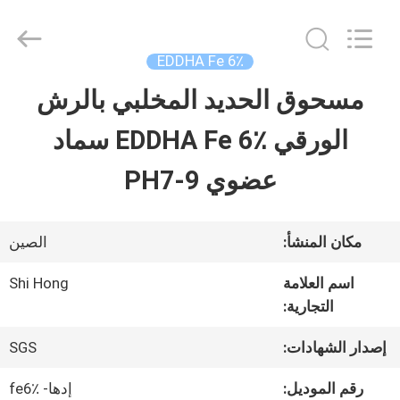
-
2026
Sichuan
Shihong
EDDHA Fe 6٪
Technology
Co.,Ltd.
مسحوق الحديد المخلبي بالرش
الصفحة
All
Rights
Reserved.
الورقي EDDHA Fe 6٪ سماد
الرئيسية
عضوي PH7-9
منتجات
مكان المنشأ:
الصين
أشرطة
اسم العلامة
Shi Hong
التجارية:
فيديو
إصدار الشهادات:
SGS
معلومات
رقم الموديل:
إدها- fe6٪