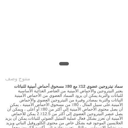
الموقع
سياسة
الخصوصية
منتوج وصف
سماد نيتروجين عضوي 12٪ مع 80٪ مسحوق أحماض أمينية للنباتات
يعتبر النيتروجين والأحماض الأمينية من العناصر الغذائية الأساسية
للنباتات والتربة.يمكن أن يزود السماد العضوي من الأحماض الأمينية
النباتات والتربة بمصادر وفيرة من النيتروجين العضوي والأحماض
الأمينية.على سبيل المثال ، 80٪ من مسحوق الأحماض الأمينية ، يمكن
أن يصل محتوى الأحماض الأمينية إلى أكثر من 80٪ أو أعلى ، ويمكن أن
يصل عنصر النيتروجين العضوي إلى أكثر من 12.5٪.2 يمكن للأحماض
الأمينية أن تعزز بشكل فعال عملية التمثيل الضوئي للنباتات.يمكن أن يزيد
الجلايسين الموجود فيه بشكل خاص من محتوى الكلوروفيل النباتي ويزيد
من نشاط الإنزيمات ، وبالتالي تعزيز نفاذية ثاني أكسيد الكربون وجعل