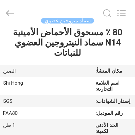
2026
Sichuan
Shihong
Technology
Co.,Ltd.
سماد نيتروجين عضوي
All
Rights
Reserved.
80 ٪ مسحوق الأحماض الأمينية
الصفحة
N14 سماد النيتروجين العضوي
الرئيسية
للنباتات
منتجات
مكان المنشأ:
الصين
أشرطة
اسم العلامة
Shi Hong
فيديو
التجارية:
إصدار الشهادات:
SGS
معلومات
رقم الموديل:
FAA80
عنا
الحد الأدنى
1 طن
لكمية: