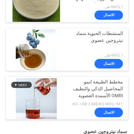
مع 80% من الأحماض
MOQ:1 طن
الأمينية
الاتصال
المنشطات الحيوية سماد
نيتروجين عضوي
MOQ:1 طن
الاتصال
مخطط الطبيعة لنمو
المحاصيل الذكي والنظيف
OMRI الأسمدة العضوية
بنسبة 16٪ من حمض
USD 2.18/KG - USD 2.68$/KG MOQ:1MT
الأمينوي
الاتصال
سماد نيتروجين عضوي