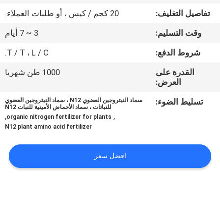
جولة
تفاصيل التغليف:
20 كجم / كيس ، أو طلبات العملاء.
في
وقت التسليم:
3 ~ 7 أيام
المعمل
شروط الدفع:
T / T ، L / C.
مراقبة
القدرة على
1000 طن شهريا
العرض:
الجودة
تسليط الضوء:
سماد النيتروجين العضوي N12 ، سماد النيتروجين العضوي
للنباتات ، سماد الأحماض الأمينية للنبات N12
,
,
اتصل
organic nitrogen fertilizer for plants
N12 plant amino acid fertilizer
بنا
افضل سعر
اطلب
اقتباس
خريطة