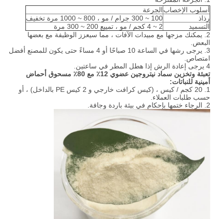
أسلوب الإخصاب
الجرعة
رذاذ
100 ~ 300 جرام / مو ، 800 ~ 1000 مرة تخفيف
التسميد
2 ~ 4 كجم / مو ، تمييع 200 ~ 300 مرة
2. يمكنك مزجها مع مبيدات الآفات ، مما سيعزز الوظيفة مع بعضها
البعض.
3. يرجى رشها في الساعة 10 صباحًا أو 4 مساءً حتى يكون للمصنع أفضل
امتصاص.
4 يرجى إعادة الرش إذا هطل المطر في ساعتين.
تعبئة وتخزين سماد نيتروجين عضوي 12٪ مع 80٪ مسحوق أحماض
أمينية للنباتات:
1. 20 كجم / كيس ، (كيس كرافت خارجي و 2 كيس PE بالداخل) ، أو
حسب طلبات العملاء.
2. الرجاء ختمها بإحكام في بيئة باردة وجافة.