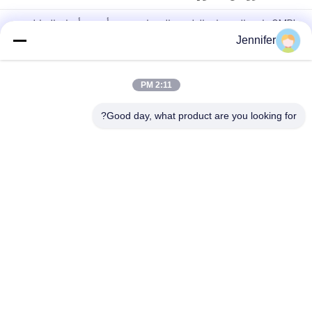
OMRI قائمة البروتينات الطبيعية الببتيدات حمض أمينوي أوراق السائل
الأسمدة العضوية 50٪ لاستيعاب العناصر الغذائية
Jennifer
الأحماض الأمينية المخلبة بالعناصر النزرة سماد عضوي للنيتروجين
للخضروات
2:11 PM
نيتروجين سائل سماد ورقي أحماض أمينية عضوية إنزيمية 50٪ (8-0-0)
Good day, what product are you looking for?
فئات شعبية
جميع
سماد سائل من 
سماد مسحوق 
الأحماض الأمينية
الأحماض الأمينية
الكولاجين الببتيد
ببتون
المغذيات الدقيقة 
إنزيم الأحماض الأمينية
المستخلبة من 
الأحماض الأمينية
سماد عضوي من 