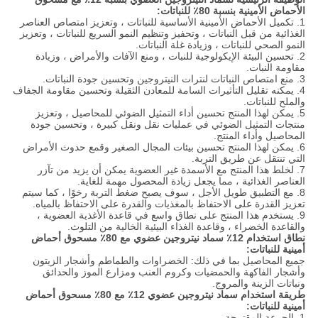
الأحماض الأمينية بنسبة 80٪ للنباتات:
1. تكميل الأحماض الأمينية الأساسية للنباتات ، وتعزيز امتصاص العناصر
الغذائية من قبل النباتات ، وتحفيز وتنظيم النمو السريع للنباتات ، وتعزيز
النمو الصحي للنباتات ، وزيادة غلة النباتات.
2. تحسين البيئة الإيكولوجية للنبات ، ومنع الآفات والأمراض ، وزيادة
مقاومة النبات.
3. منع امتصاص النباتات لنترات النيتروجين وتحسين جودة النباتات.
4. يمكنه تقليل التأثيرات السامة للمعادن الثقيلة وتحسين مقاومة الجفاف
والملح للنباتات.
5. يمكن لهذا المنتج تحسين أداء التمثيل الضوئي للمحاصيل ، وتعزيز
منتجات التمثيل الضوئي في عمليات نقل ونقل كبيرة ، وتحسين جودة
المحاصيل وأداء المنتج.
6. يمكن لهذا المنتج تحسين بيئات المجال الصغير وقمع حدوث الأمراض
التي تنتقل عن طريق التربة.
7. لخلط هذا المنتج مع الأسمدة غير العضوية يمكن أن يزيد من تآزر
العناصر الغذائية ، مما يجعل زيادة المحصول مهمة للغاية.
8. مع التطبيق طويل الأجل ، سوف يصبح ضغط التربة رخوًا ، كما سيتم
تعزيز القدرة على الاحتفاظ بالمغذيات والقدرة على الاحتفاظ بالمياه.
9. يستخدم هذا المنتج على نطاق واسع في قاعدة الأغذية العضوية ،
والقاعدة الخضراء ، وقاعدة الغذاء البيئية الخالية من التلوث.
نطاق استخدام 12٪ سماد نيتروجين عضوي مع 80٪ مسحوق أحماض
أمينية للنباتات:
جميع المحاصيل بما في ذلك: الخضراوات والطماطم وأشجار الزيتون
وأشجار الفاكهة والحمضيات وكروم العنب ومزارع الموز والحدائق
ونباتات الزينة والمروج.
طريقة استخدام سماد نيتروجين عضوي 12٪ مع 80٪ مسحوق أحماض
أمينية للنباتات:
1. الجرعة المقترحة