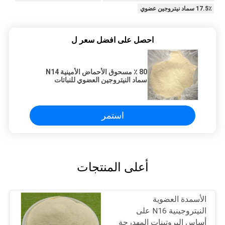
17.5٪ سماد نيتروجين عضوي
احصل على افضل سعر ل
80 ٪ مسحوق الأحماض الأمينية N14
سماد النيتروجين العضوي للنباتات
استمر
أعلى المنتجات
الأسمدة العضوية
النيتروجينية N16 على
أساس البروتينات المهدرجة