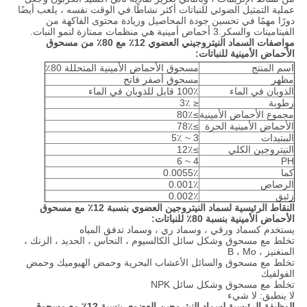
عملية التمثيل الضوئي للنباتات أكثر نشاطًا.في الوقت نفسه ، يلعب أيضًا
دورًا مهمًا في تحسين جودة المحاصيل وزيادة محتوى الفاكهة من
الفيتامينات والسكر.3 أحماض أمينية هي منظمات ممتازة لنمو النبات.
مواصفات السماد النيتروجيني العضوي 12٪ مع 80٪ من مسحوق
الأحماض الأمينية للنباتات:
اسم المنتج
مسحوق الأحماض الأمينية المتحللة 80٪
مظهر
مسحوق أصفر فاتح
الذوبان في الماء
100٪ قابل للذوبان في الماء
رطوبة
≤ 3٪
مجموع الأحماض الأمينية
≥80٪
الأحماض الأمينية الحرة
≥78٪
الببتيدات
3 ~ 5٪
النيتروجين الكلي
≥12٪
4 ~ 6
PH
كما
0.0055٪
الرصاص
0.001٪
زئبق
0.002٪
النقاط الرئيسية لسماد النيتروجين العضوي بنسبة 12٪ مع مسحوق
الأحماض الأمينية بنسبة 80٪ للنباتات:
يستخدم كسماد ورقي ، وسماد ري ، وسماد تدفق المياه
تخلط مع مسحوق وشكل سائل الكالسيوم ، النحاس ، الحديد ، الزنك ،
المنغنيز ، B ، Mo
تخلط مع مسحوق والسائل الأعشاب البحرية وحمض الهيوميك وحمض
الفولفيك
تخلط مع مسحوق وشكل سائل NPK
لا ينطبق: لا شيء
الوظيفة الرئيسية لسماد النيتروجين العضوي بنسبة 12٪ مع مسحوق