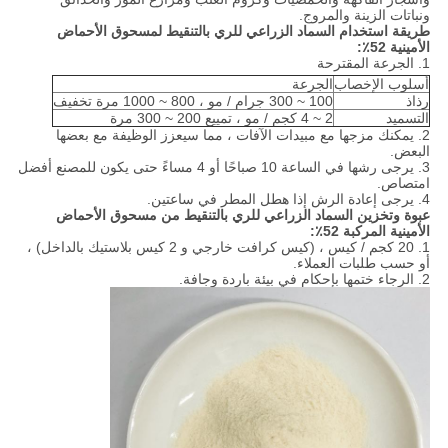
ونباتات الزينة والمروج.
طريقة استخدام السماد الزراعي للري بالتنقيط لمسحوق الأحماض
الأمينية 52٪:
1. الجرعة المقترحة
أسلوب الإخصاب
الجرعة
رذاذ
100 ~ 300 جرام / مو ، 800 ~ 1000 مرة تخفيف
التسميد
2 ~ 4 كجم / مو ، تمييع 200 ~ 300 مرة
2. يمكنك مزجها مع مبيدات الآفات ، مما سيعزز الوظيفة مع بعضها
البعض.
3. يرجى رشها في الساعة 10 صباحًا أو 4 مساءً حتى يكون للمصنع أفضل
امتصاص.
4. يرجى إعادة الرش إذا هطل المطر في ساعتين.
عبوة وتخزين السماد الزراعي للري بالتنقيط من مسحوق الأحماض
الأمينية المركبة 52٪:
1. 20 كجم / كيس ، (كيس كرافت خارجي و 2 كيس بلاستيك بالداخل) ،
أو حسب طلبات العملاء.
2. الرجاء ختمها بإحكام في بيئة باردة وجافة.