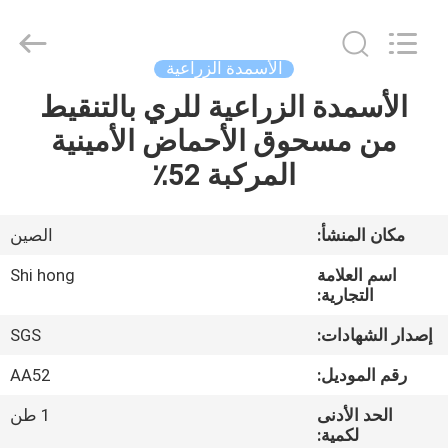
2026
Sichuan
Shihong
Technology
Co.,Ltd.
الأسمدة الزراعية
All
Rights
Reserved.
الأسمدة الزراعية للري بالتنقيط
الصفحة
من مسحوق الأحماض الأمينية
الرئيسية
المركبة 52٪
منتجات
مكان المنشأ:
الصين
أشرطة
اسم العلامة
Shi hong
فيديو
التجارية:
إصدار الشهادات:
SGS
معلومات
رقم الموديل:
AA52
عنا
الحد الأدنى
1 طن
لكمية: