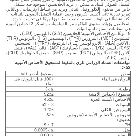
التمثيل الضوئي للنباتات.يمكن أن يزيد الجلايسين الموجود فيه بشكل
خاص من محتوى الكلوروفيل النباتي ويزيد من نشاط الإنزيمات ، وبالتالي
تعزيز نفاذية ثاني أكسيد الكربون وجعل عملية التمثيل الضوئي للنباتات
أكثر نشاطًا.في الوقت نفسه ، يلعب أيضًا دورًا مهمًا في تحسين جودة
المحاصيل وزيادة محتوى الفاكهة من الفيتامينات والسكر.3 أحماض أمينية
هي منظمات ممتازة لنمو النبات.
18 نوعًا من الأحماض الأمينية: الجلايسين (GLY) ، الليوسين (LEU) ،
الميثيونين (MET) ، التيروزين (TYR) ، الهيستيدين (HIS) ، الثريونين (THR)
، الألانين (ALA) ، الأيزو لوسين (ILE) ، التربتوفان (TRY) ) ، السيستين
(CYS) ، ليسين (LYB) ، حمض الأسبارتيك (ASP) ، فالين (VAL) ، فينيل
ألانين (PHE) ، البرولين (PRO) ، سيرين (SER) ، حمض الجلوتاميك (GLU) ،
أرجينين (ARG)
مواصفات السماد الزراعي للري بالتنقيط لمسحوق الأحماض الأمينية
52٪:
مظهر
مسحوق أصفر فاتح
الذوبان في الماء
100٪ قابل للذوبان في
الماء
رطوبة
≤ 3٪
مجموع الأحماض الأمينية
≥52٪
الأحماض الأمينية الحرة
≥45٪
الببتيدات
3 ~ 5٪
النيتروجين الكلي
≥12٪
نيتروجين الأحماض الأمينية (نيتروجين
≥8٪
عضوي)
7 ~ 9
PH
مثل
≤ 0.0005٪
الرصاص
0.001٪