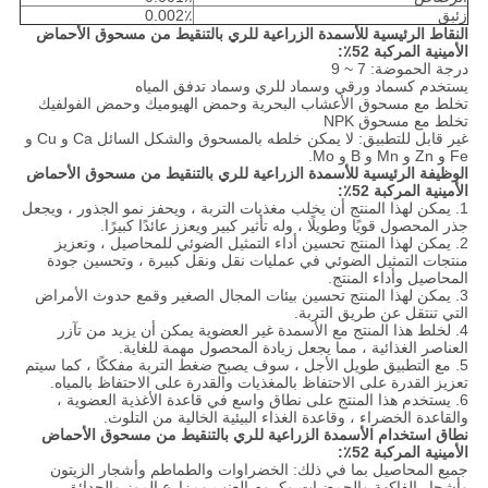
زئبق
0.002٪
النقاط الرئيسية للأسمدة الزراعية للري بالتنقيط من مسحوق الأحماض
الأمينية المركبة 52٪:
درجة الحموضة: 7 ~ 9
يستخدم كسماد ورقي وسماد للري وسماد تدفق المياه
تخلط مع مسحوق الأعشاب البحرية وحمض الهيوميك وحمض الفولفيك
تخلط مع مسحوق NPK
غير قابل للتطبيق: لا يمكن خلطه بالمسحوق والشكل السائل Ca و Cu و
Fe و Zn و Mn و B و Mo.
الوظيفة الرئيسية للأسمدة الزراعية للري بالتنقيط من مسحوق الأحماض
الأمينية المركبة 52٪:
1. يمكن لهذا المنتج أن يخلب مغذيات التربة ، ويحفز نمو الجذور ، ويجعل
جذر المحصول قويًا وطويلًا ، وله تأثير كبير ويعزز عائدًا كبيرًا.
2. يمكن لهذا المنتج تحسين أداء التمثيل الضوئي للمحاصيل ، وتعزيز
منتجات التمثيل الضوئي في عمليات نقل ونقل كبيرة ، وتحسين جودة
المحاصيل وأداء المنتج.
3. يمكن لهذا المنتج تحسين بيئات المجال الصغير وقمع حدوث الأمراض
التي تنتقل عن طريق التربة.
4. لخلط هذا المنتج مع الأسمدة غير العضوية يمكن أن يزيد من تآزر
العناصر الغذائية ، مما يجعل زيادة المحصول مهمة للغاية.
5. مع التطبيق طويل الأجل ، سوف يصبح ضغط التربة مفككًا ، كما سيتم
تعزيز القدرة على الاحتفاظ بالمغذيات والقدرة على الاحتفاظ بالمياه.
6. يستخدم هذا المنتج على نطاق واسع في قاعدة الأغذية العضوية ،
والقاعدة الخضراء ، وقاعدة الغذاء البيئية الخالية من التلوث.
نطاق استخدام الأسمدة الزراعية للري بالتنقيط من مسحوق الأحماض
الأمينية المركبة 52٪:
جميع المحاصيل بما في ذلك: الخضراوات والطماطم وأشجار الزيتون
وأشجار الفاكهة والحمضيات وكروم العنب ومزارع الموز والحدائق