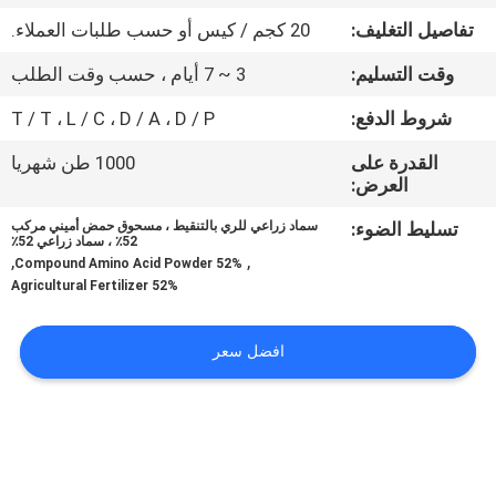
جولة
تفاصيل التغليف:
20 كجم / كيس أو حسب طلبات العملاء.
في
وقت التسليم:
3 ~ 7 أيام ، حسب وقت الطلب
المعمل
شروط الدفع:
T / T ، L / C ، D / A ، D / P
مراقبة
القدرة على
1000 طن شهريا
العرض:
الجودة
تسليط الضوء:
سماد زراعي للري بالتنقيط ، مسحوق حمض أميني مركب
52٪ ، سماد زراعي 52٪
,
,
اتصل
Compound Amino Acid Powder 52%
Agricultural Fertilizer 52%
بنا
افضل سعر
اطلب
اقتباس
خريطة