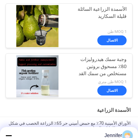
الأسمدة الزراعية السائلة
قليلة السكاريد
MOQ:1 طن
الاتصال
وجبة سمك هيدروليزات
80٪ مسحوق بروتين
مستخلص من سمك القد
15-1-1
MOQ:1 طن متري
الاتصال
الأسمدة الزراعية
الأوراق الأمينية 70٪ مع حمض أميني حر 65٪ الزراعة الخصب في شكل
مسحوق للنباتات الزراعية
Jennifer