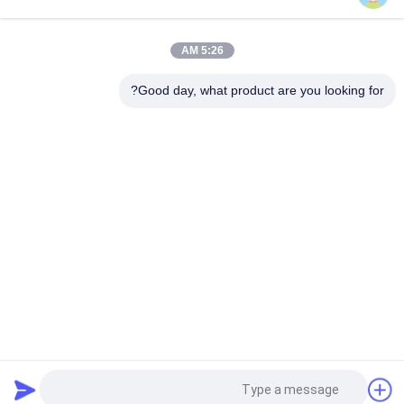
الأسمدة الزراعية العضوية الأحماض الأمينية المخلبة العناصر النزرة 10٪
الذوبان في الماء
5:26 AM
الأسمدة الزراعية السائلة الخالية من الملح من الأحماض الأمينية 350
جم / لتر لمواد الأسمدة المركبة
Good day, what product are you looking for?
فئات شعبية
جميع
سماد سائل من 
سماد مسحوق 
الأحماض الأمينية
الأحماض الأمينية
الكولاجين الببتيد
ببتون
المغذيات الدقيقة 
إنزيم الأحماض الأمينية
المستخلبة من 
الأحماض الأمينية
سماد عضوي من 
حمض أميني 80٪
الأحماض الأمينية
طلب اقتباس