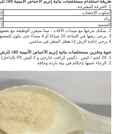
طريقة استخدام مستخلصات نباتية إنزيم الأحماض الأمينية 80٪ للرش الورقي الزراعي:
1. الجرعة المقترحة
أسلوب الإخصاب
ال
رذاذ
100 ~ 300 جرام / م
التسميد
2 ~ 4 كجم / مو ، تمييع 200 ~ 300 مرة
2. يمكنك مزجها مع مبيدات الآفات ، مما سيعزز الوظيفة مع بعضها البعض.
3. يرجى رشها في الساعة 10 صباحًا أو 4 مساءً حتى يكون للمصنع أفضل امتصاص.
4 يرجى إعادة الرش إذا هطل المطر في ساعتين.
عبوة وتخزين مستخلصات نباتية إنزيم الأحماض الأمينية 80٪ للرش الورقي الزراعي:
1. 20 كجم / كيس ، (كيس كرافت خارجي و 2 كيس PE بالداخل) ، أو حسب طلبات العملاء.
2. الرجاء ختمها بإحكام في بيئة باردة وجافة.