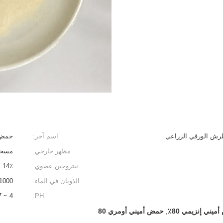
اسم آخر:
حمض أ
مظهر خارجي:
مسحو
نيتروجين عضوي:
14٪
الذوبان في الماء:
1000 جم / لتر
4 ~ 7
PH:
يني إنزيمي 80٪
حمض أميني أومري 80
,