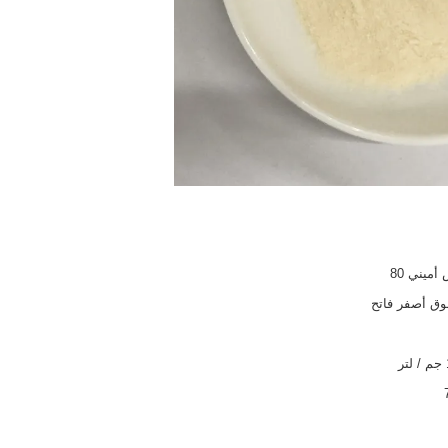
ميني 80
ق أصفر فاتح