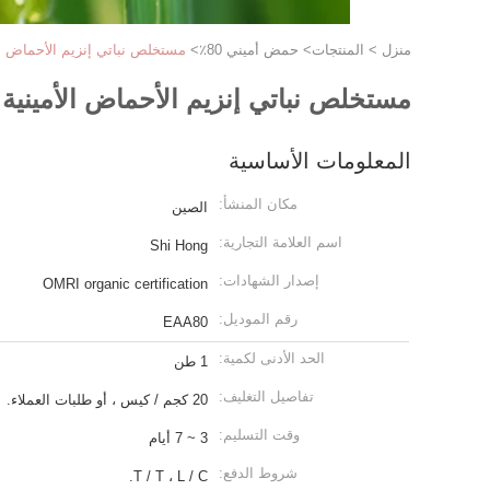
منزل
>
المنتجات
>
حمض أميني 80٪
>
مستخلص نباتي إنزيم الأحماض الأمي
مستخلص نباتي إنزيم الأحماض الأمينية 80٪
المعلومات الأساسية
مكان المنشأ:
الصين
اسم العلامة التجارية:
Shi Hong
إصدار الشهادات:
OMRI organic certification
رقم الموديل:
EAA80
الحد الأدنى لكمية:
1 طن
تفاصيل التغليف:
20 كجم / كيس ، أو طلبات العملاء.
وقت التسليم:
3 ~ 7 أيام
شروط الدفع:
T / T ، L / C.