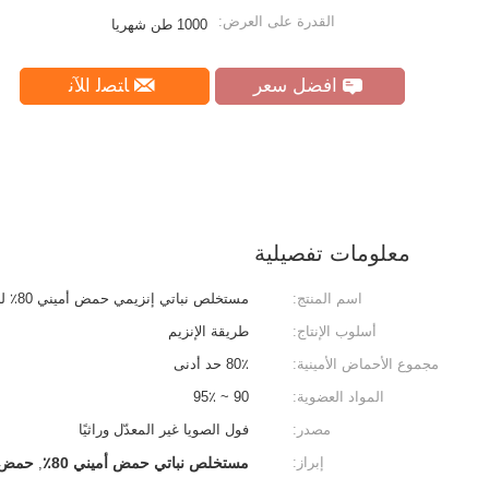
القدرة على العرض:
1000 طن شهريا
افضل سعر
ﺎﺘﺼﻟ ﺍﻶﻧ
معلومات تفصيلية
اسم المنتج:
مستخلص نباتي إنزيمي حمض أميني 80٪ للرش الورقي الزراعي
أسلوب الإنتاج:
طريقة الإنزيم
مجموع الأحماض الأمينية:
80٪ حد أدنى
المواد العضوية:
90 ~ 95٪
مصدر:
فول الصويا غير المعدّل وراثيًا
إبراز:
مستخلص نباتي حمض أميني 80٪
حمض أم
,