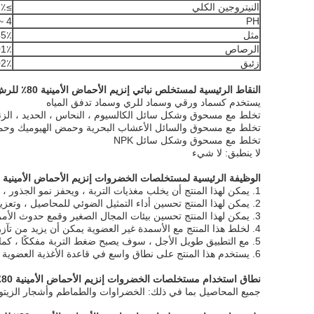
النيتروجين الكلي
≥12٪
4 ~ 6
PH
مثل
55٪
الرصاص
01٪
زئبق
02٪
النقاط الرئيسية لمستخلص نباتي إنزيم الأحماض الأمينية 80٪ للرش الورقي الزراعي:
يستخدم كسماد ورقي وسماد للري وسماد تدفق المياه
تخلط مع مسحوق وشكل سائل الكالسيوم ، النحاس ، الحديد ، الزنك ، الم
تخلط مع مسحوق والسائل الأعشاب البحرية وحمض الهيوميك وحم
تخلط مع مسحوق وشكل سائل NPK
لا ينطبق: لا شيء
الوظيفة الرئيسية لمستخلصات الخضروات إنزيم الأحماض الأمينية 80٪ للرش الورقي الزراعي:
1. يمكن لهذا المنتج أن يخلب مغذيات التربة ، ويحفز نمو الجذور ، ويجعل جذر المحصول قويًا وطويلًا ، وله تأثير كبير ويعزز عائدًا كبيرًا.
2. يمكن لهذا المنتج تحسين أداء التمثيل الضوئي للمحاصيل ، وتعزيز منتجات التمثيل الضوئي في عمليات نقل ونقل كبيرة ، وتحسين جودة المحاصيل وأداء المنتج.
3. يمكن لهذا المنتج تحسين بيئات المجال الصغير وقمع حدوث الأمراض التي تنتقل عن طريق التربة.
4. لخلط هذا المنتج مع الأسمدة غير العضوية يمكن أن يزيد من تآزر العناصر الغذائية ، مما يجعل زيادة المحصول مهمة للغاية.
5. مع التطبيق طويل الأجل ، سوف يصبح ضغط التربة مفككًا ، كما سيتم تعزيز القدرة على الاحتفاظ بالمغذيات والقدرة على الاحتفاظ بالمياه.
6. يستخدم هذا المنتج على نطاق واسع في قاعدة الأغذية العضوية ، والقاعدة الخضراء ، وقاعدة الغذاء البيئية الخالية من التلوث.
نطاق استخدام مستخلصات الخضروات إنزيم الأحماض الأمينية 80٪ للرش الورقي الزراعي:
جميع المحاصيل بما في ذلك: الخضراوات والطماطم وأشجار الزيتون 