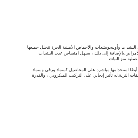
لببتيدات وأوليجوببتيدات والأحماض الأمينية الحرة تتحلل جميعها
اومة الأمراض.بالإضافة إلى ذلك ، يسهل امتصاص عديد الببتيدات
مينية ، ولكن يمكن أيضًا استخدامها مباشرة على المحاصيل كسماد ورقي وسماد
قات التربة.له تأثير إيجابي على التركيب الميكروبي ، والقدرة