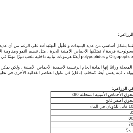
قليل الببتيدات
.على الرغم من أن عديد ا
لها وظائف فسيولوجية فريدة لا تمتلكها الأحماض الأمينية الحرة ، مثل تنظيم النمو ومق
نية 80٪ هو وجبة فول الصويا غير المعدلة وراثيًا.إنها المادة الخام الرئيسية لأسمدة الأحماض الأ
هولة ، فإنه يعمل أيضًا كمخلب (ناقل) في تناول العناصر الغذائية الأخرى في تطبي
وق الأحماض الأمينية المتحللة 80٪
وق أصفر فاتح
بان في الماء