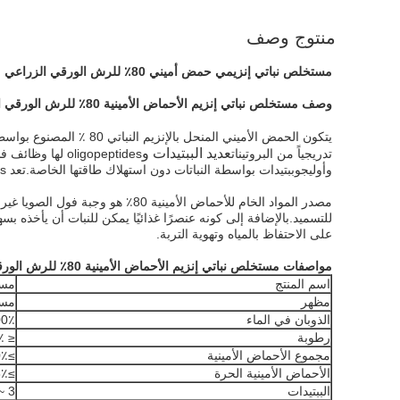
منتوج وصف
مستخلص نباتي إنزيمي حمض أميني 80٪ للرش الورقي الزراعي
وصف مستخلص نباتي إنزيم الأحماض الأمينية 80٪ للرش الورقي الزراعي:
يتكون الحمض الأميني المنحل بالإنزيم النباتي 80 ٪ المصنوع بواسطتنا بشكل أساسي من عديد الببتيدات و
عديد الببتيدات و
تدريجياً من البروتينات
oligopeptides 
وأوليجوببتيدات بواسطة النباتات دون استهلاك طاقتها الخاصة.تعد Oligopeptides و polypeptides أيضًا هرمونات نباتية داخلية تلعب دورًا مهمًا في عملية نمو النبات.
مصدر المواد الخام للأحماض الأمي
للتسميد.بالإضافة إلى كونه عنصرًا غذائيًا يمكن للنبات أن يأخذه بس
على الاحتفاظ بالمياه وتهوية التربة.
مواصفات مستخلص نباتي إنزيم الأحماض الأمينية 80٪ للرش الورقي الزراعي:
اسم المنتج
مسح
مظهر
مسح
الذوبان في الماء
100٪ قابل للذو
رطوبة
≤ 3٪
مجموع الأحماض الأمينية
≥80٪
الأحماض الأمينية الحرة
≥78٪
الببتيدات
3 ~ 5٪