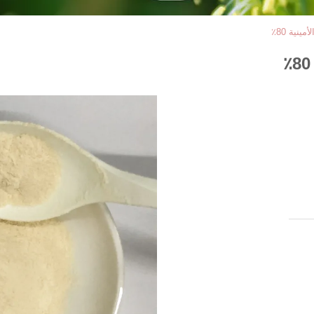
نية 80٪