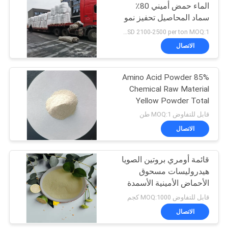
الماء حمض أميني 80٪
سماد المحاصيل تحفيز نمو
الجذر
USD 2100-2500 per ton MOQ:1 طن
الاتصال
Amino Acid Powder 85%
Chemical Raw Material
Yellow Powder Total
Soluble 13% Nitrogen
قابل للتفاوض MOQ:1 طن
الاتصال
قائمة أومري بروتين الصويا
هيدروليسات مسحوق
الأحماض الأمينية الأسمدة
الأحماض الأمينية 80 14-0-
قابل للتفاوض MOQ:1000 كجم
0
الاتصال