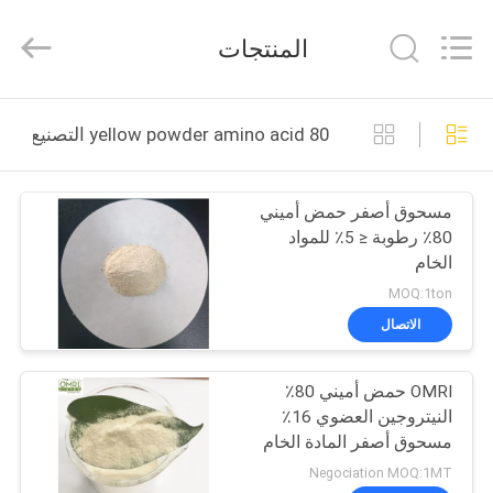
2026
Sichuan
Shihong
المنتجات
Technology
Co.,Ltd.
All
Rights
Reserved.
الصفحة
yellow powder amino acid 80 التصنيع عبر الإنترنت
الرئيسية
مسحوق أصفر حمض أميني
منتجات
80٪ رطوبة ≤ 5٪ للمواد
الخام
أشرطة
MOQ:1ton
فيديو
الاتصال
OMRI حمض أميني 80٪
معلومات
النيتروجين العضوي 16٪
عنا
مسحوق أصفر المادة الخام
للأسمدة
Negociation MOQ:1MT