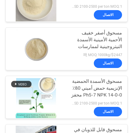
الموقع
USD 2100-2500 per ton MOQ:1 طن
الاتصال
سياسة
مسحوق أصفر خفيف
الخصوصية
الأحمية الأمينية الأسمدة
النيتروجينية لممارسات
الزراعة المستدامة
$2447/吨 MOQ:1000kg
الاتصال
مسحوق الأسمدة الحمضية
الإنزيمية حمض أميني 80٪
Ph5-7 NPK 14-0-0 محفز
حيوي للنبات
USD 2100-2500 per ton MOQ:1 طن متري
الاتصال
مسحوق قابل للذوبان في