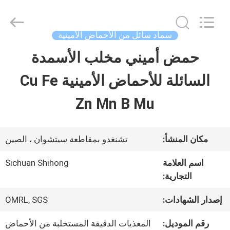
-
2026
Sichuan
Shihong
سماد سائل من الأحماض الأمينية
Technology
Co.,Ltd.
حمض أميني مخلب الأسمدة
الصفحة
All
Rights
Reserved.
السائلة للأحماض الأمينية Cu Fe
الرئيسية
Zn Mn B Mu
منتجات
مكان المنشأ:
تشنغدو بمقاطعة سيتشوان ، الصين
أشرطة
اسم العلامة
Sichuan Shihong
التجارية:
فيديو
إصدار الشهادات:
OMRL, SGS
معلومات
رقم الموديل:
المغذيات الدقيقة المستخلبة من الأحماض