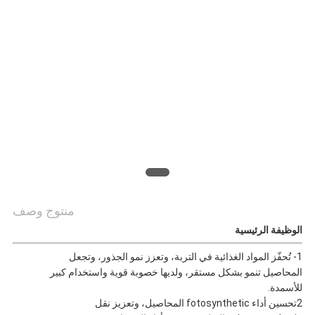
اطلب
اقتباس
خريطة
الموقع
سياسة
منتوج وصف
الوظيفة الرئيسية
الخصوصية
1- تُحفّز المواد الغذائية في التربة، وتعزز نمو الجذور، وتجعل
المحاصيل تنمو بشكل مستقر، ولديها خصوبة قوية واستخدام كبير
للأسمدة.
2تحسين أداء fotosynthetic المحاصيل، وتعزيز نقل