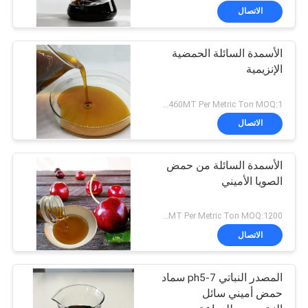
جذرية أقوى
الاتصال
الأسمدة السائلة الحمضية
الإنزيمية
US$1380~1460MT Per Metric Ton MOQ:1 طن متري لكل شحنة
الاتصال
الأسمدة السائلة من حمض
الصويا الأميني
US$1380~1460MT Per Metric Ton MOQ:1200 كجم
الاتصال
المصدر النباتي ph5-7 سماد
حمض أميني سائل