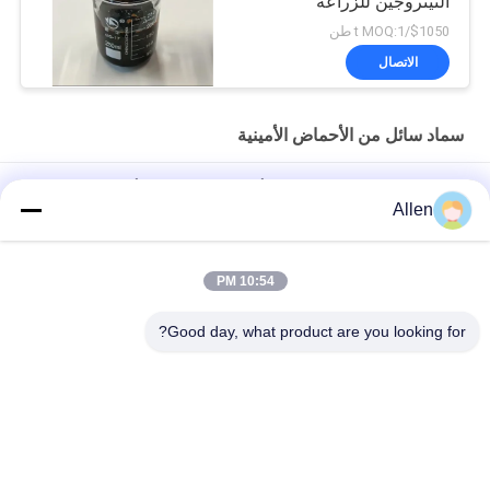
النيتروجين للزراعة
$1050/t MOQ:1 طن
الاتصال
سماد سائل من الأحماض الأمينية
OMRI الهيدروجين الإنزيمية على أساس الصويا حمض أميني سائل 50٪
Allen
النيتروجين العضوي 8-0-0
تركيز الحمض الأميني السائل 60%
10:54 PM
أوليغوساكاريد ببتيد الزراعة الأسمدة الحمض الأميني الأسمدة السائلة
Good day, what product are you looking for?
45٪ مضاد للضغط للمحاصيل
فئات شعبية
جميع
سماد سائل من 
سماد مسحوق 