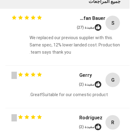
جميع المراجعات
Stefan Bauer
S
مفيدة (27)
We replaced our previous supplier with this.
Same spec, 12% lower landed cost. Production
team says thank you.
Gerry
G
مفيدة (2)
Great!Suitable for our comestic product.
Rodríguez
R
مفيدة (2)