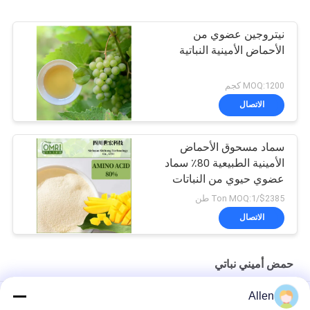
نيتروجين عضوي من
الأحماض الأمينية النباتية
MOQ:1200 كجم
الاتصال
سماد مسحوق الأحماض
الأمينية الطبيعية 80٪ سماد
عضوي حيوي من النباتات
$2385/Ton MOQ:1 طن
الاتصال
حمض أميني نباتي
Allen
مسحوق الأحماض الأمينية البحرية النقية للغاية مع محتوى غني