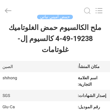
-
2026
Sichuan
Shihong
حمض أميني نباتي
Technology
Co.,Ltd.
ملح الكالسيوم حمض الغلوتاميك
الصفحة
All
Rights
Reserved.
19238-49-4 كالسيوم إل-
الرئيسية
غلوتامات
منتجات
مكان المنشأ:
الصين
أشرطة
اسم العلامة
shihong
التجارية:
فيديو
إصدار الشهادات:
SGS
معلومات
رقم الموديل:
Glu-Ca