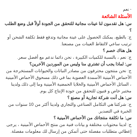
- نعم
الأسئلة الشائعة
س: هل تقدمون لنا عينات مجانية للتحقق من الجودة أولاً قبل وضع الطلب
؟
ج: بالطبع، يمكنك الحصول على عينة مجانية وتدفع فقط تكلفة الشحن أو
ترتيب ساعي لالتقاط العينات من مصنعنا.
هل هناك خصم ؟
ج: نعم ، بالنسبة للكميات الكبيرة ، نحن دائما ندعم مع أفضل سعر.
س: لماذا يجب أن تشتري منا وليس من الموردين الآخرين؟
ج: نحن منتجون محترفون من مصادر النباتات والحيوانات المستخرجة من
الأحماض الأمينية الأسمدة العضوية بما في ذلك مسحوق الأحماض الأمينية
، السائل الأحماض الأمينية والخلايا الحمضية الأمينية وما إلى ذلك.ولدينا
مختبر خاص و فنيون للتحقق من جودة الإنتاج كل يوم.
س: هل أنت شركة تجارية أو مصنع ؟
ج: شركتنا هي التكامل الصناعي والتجاري ولدينا أكثر من 10 سنوات من
الخبرة في التصدير.
س: ما تكلفة منتجاتك من الأحماض الأمينية ؟
ج: لدينا محتويات مختلفة و بيانات فنية من منتج الأحماض الأمينية ، يرجى
إعطائي متطلبات مفصلة حتى أتمكن من إرسال لك معلومات مفصلة.