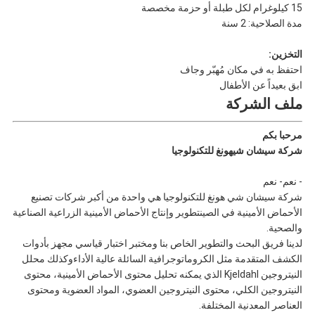
15 كيلوغرام لكل طبلة أو حزمة مخصصة
مدة الصلاحية: 2 سنة
التخزين:
احتفظ به في مكان مُهبّر وجاف
ابق بعيداً عن الأطفال
ملف الشركة
مرحبا بكم
شركة سيشان شيهونغ للتكنولوجيا
- نعم
- نعم
شركة سيشان شي هونغ للتكنولوجيا هي واحدة من أكبر شركات تصنيع
الأحماض الأمينية في الصينتطوير وإنتاج الأحماض الأمينية الزراعية الصناعية
والصحية.
لدينا فريق البحث والتطوير الخاص بنا ومختبر اختبار قياسي مجهز بأدوات
الكشف المتقدمة مثل الكروماتوجرافية السائلة عالية الأداءوكذلك محلل
النيتروجين Kjeldahl الذي يمكنه تحليل محتوى الأحماض الأمينية، محتوى
النيتروجين الكلي، محتوى النيتروجين العضوي، المواد العضوية ومحتوى
العناصر المعدنية المختلفة.