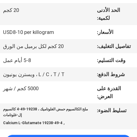
عنا
الحد الأدنى
20 كجم
لكمية:
جولة
الأسعار:
USD8-10 per killogram
في
تفاصيل التغليف:
20 كجم لكل برميل من الورق
المعمل
وقت التسليم:
5-8 أيام عمل
شروط الدفع:
L / C ، T / T ، ويسترن يونيون
مراقبة
القدرة على
5000 كجم / شهر
الجودة
العرض:
ملح الكالسيوم حمض الغلوتاميك ، 19238-49-4 كالسيوم
تسليط الضوء:
اتصل
إل-غلوتامات
,
19238-49-4 Calcium L-Glutamate
بنا