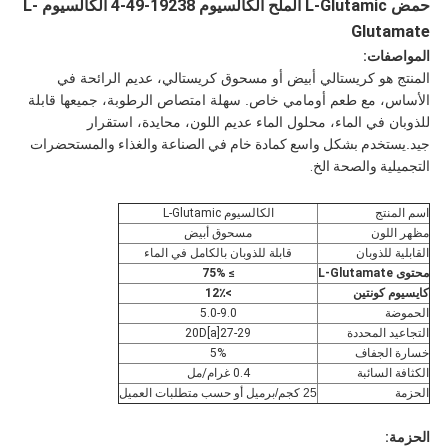
حمض L-Glutamic الملح الكالسيوم 19238-49-4 الكالسيوم L-
Glutamate
المواصفات:
المنتج هو كريستالي أبيض أو مسحوق كريستالي، عديم الرائحة في
الأساس، مع طعم أومامي خاص. سهلة امتصاص الرطوبة، جميعها قابلة
للذوبان في الماء، محلول الماء عديم اللون، محايدة، استقرار
جيد.
يستخدم بشكل واسع كمادة خام في الصناعة والغذاء والمستحضرات
التجميلية والصحة الخ.
اسم المنتج
الكالسيوم L-Glutamic
مظهر اللون
مسحوق أبيض
القابلية للذوبان
قابلة للذوبان بالكامل في الماء
محتوى L-Glutamate
≥ 75%
كايسيوم كونتين
>12٪
الحموضة
5.0-9.0
التجاعيد المحددة
27-29
[a]20D
خسارة الجفاف
5%
الكثافة السائبة
0.4 غرام/مل
الحزمة
25 كجم/برميل أو حسب متطلبات العميل
الحزمة: