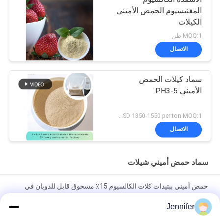
المغنيسيوم الحمض الأميني
الكيلات
MOQ:1 طن
الاتصال
سماد كيلات الحمض
الأميني PH3-5
USD 1350-1550 per ton MOQ:1 طن متري
الاتصال
سماد حمض أميني شيلات
حمض أميني ببتيدات كلات الكالسيوم 15٪ مسحوق قابل للذوبان في
الماء
Jennifer
حمض أميني مخلّب الكالسيوم المغنيسيوم البورون الأسمدة السائلة