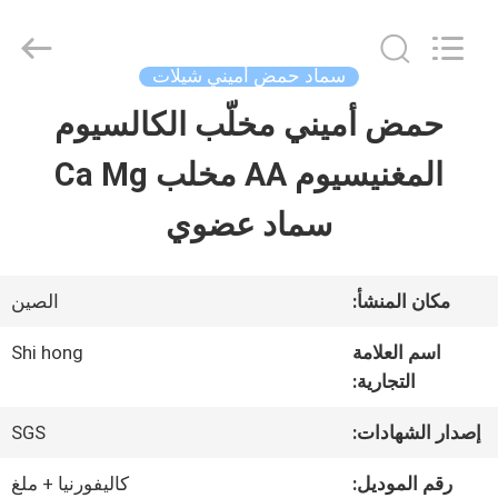
-
2026
Sichuan
Shihong
سماد حمض أميني شيلات
Technology
Co.,Ltd.
حمض أميني مخلّب الكالسيوم
الصفحة
All
Rights
Reserved.
المغنيسيوم AA مخلب Ca Mg
الرئيسية
سماد عضوي
منتجات
مكان المنشأ:
الصين
أشرطة
اسم العلامة
Shi hong
التجارية:
فيديو
إصدار الشهادات:
SGS
معلومات
رقم الموديل:
كاليفورنيا + ملغ