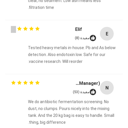
clear, no sediment. Low ash means less
filtration time.
Elif
E
مفيدة (8)
Tested heavy metals in-house. Pb and As below
detection. Also endotoxin low. Safe for our
vaccine research. Will reorder.
Nasser (R&D Manager)
N
مفيدة (53)
We do antibiotic fermentation screening. No
dust, no clumps. Pours nicely into the mixing
tank. And the 20 kg bag is easy to handle. Small
thing, big difference.