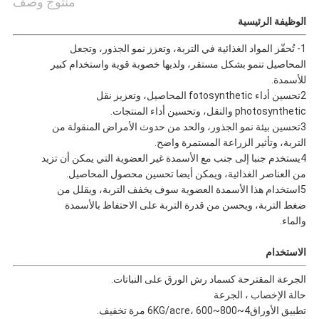
منتوج وصف
الوظيفة الرئيسية
1- تُحفّز المواد الغذائية في التربة، وتعزز نمو الجذور، وتجعل
المحاصيل تنمو بشكل مستقر، ولديها خصوبة قوية واستخدام كبير
للأسمدة.
2تحسين أداء fotosynthetic المحاصيل، وتعزيز نقل
photosynthetic والنقل، وتحسين أداء المنتجات.
3تحسين بيئة نمو الجذور، والحد من حدوث الأمراض المنقولة من
التربة، وتأثير الزراعة المستمرة واضح.
4يستخدم جنبا إلى جنب مع الأسمدة غير العضوية التي يمكن أن تزيد
من العناصر الغذائية، ويمكن أيضا تحسين محصول المحاصيل.
5استخدام هذا الأسمدة العضوية سوف يخفف التربة، ويقلل من
ضغط التربة، ويحسن من قدرة التربة على الاحتفاظ بالأسمدة
والماء.
الاستخدام
الجرعة المقترحة كسماد رش الورق على النباتات.
حالة الإخصاب ، الجرعة
تطبيق الأوراق4~6KG/acre، 600~800 مرة تخفيف.