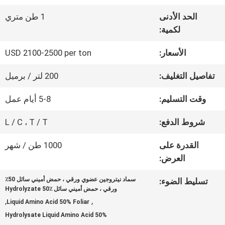
عنا
الحد الأدنى
1 طن متري
لكمية:
جولة
الأسعار:
USD 2100-2500 per ton
في
تفاصيل التغليف:
200 لتر / برميل
المعمل
وقت التسليم:
5-8 أيام عمل
شروط الدفع:
L / C ، T / T
مراقبة
القدرة على
1000 طن / شهر
الجودة
العرض:
سماد نيتروجين عضوي ورقي ، حمض أميني سائل 50٪
تسليط الضوء:
اتصل
ورقي ، حمض أميني سائل Hydrolyzate 50٪
,
,
Liquid Amino Acid 50% Foliar
بنا
Hydrolysate Liquid Amino Acid 50%