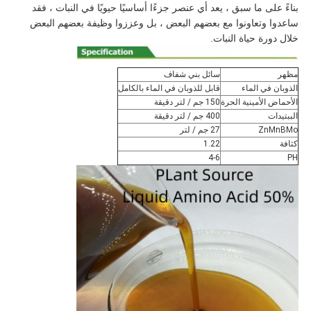
بناءً على ما سبق ، يعد أي عنصر جزءًا أساسيًا حيويًا في النبات ، فقد
ساعدوا وتعاونوا مع بعضهم البعض ، بل وعززوا وظيفة بعضهم البعض
خلال دورة حياة النبات.
مظهر
سائل بني شفاف
الذوبان في الماء
قابل للذوبان في الماء بالكامل
الأحماض الأمينية الحرة
150 جم / لتر دقيقة
الببتيدات
400 جم / لتر دقيقة
ZnMnBMo
27 جم / لتر
كثافة
1.22
4-6
PH