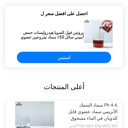
احصل على افضل سعر ل
بروتين فول الصويا هيدروليسات حمض
أميني سائل 50٪ سماد نيتروجين عضوي
ورقي
استمر
أعلى المنتجات
Ph 4-6 سماد السمك
الأنزيمي سماد عضوي قابل
للذوبان في الماء مسحوق
أصفر
FOB USD3.4/kg MOQ:500 كجم