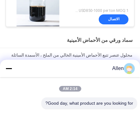
الوظيفية)
USD850-1000 per ton MOQ:1 طن متري
الاتصال
سماد ورقي من الأحماض الأمينية
محلول عنصر تتبع الأحماض الأمينية الخالي من الملح ، الأسمدة السائلة
العضوية ، ملحق Cu Fe Zn B Mo Mn
Allen
سماد سائل من الأحماض الأمينية الشفافة مع مخلب الكالسيوم
والمغنيسيوم
2:14 AM
الأسمدة الورقية الزراعية حمض أميني كلات الكالسيوم السائل
Good day, what product are you looking for?
المغنيسيوم
فئات شعبية
جميع