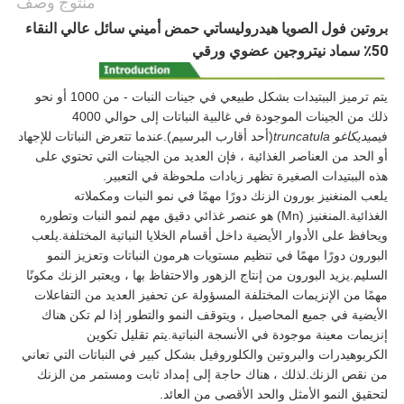
منتوج وصف
بروتين فول الصويا هيدروليساتي حمض أميني سائل عالي النقاء
50٪ سماد نيتروجين عضوي ورقي
يتم ترميز الببتيدات بشكل طبيعي في جينات النبات - من 1000 أو نحو
ذلك من الجينات الموجودة في غالبية النباتات إلى حوالي 4000
في
ميديكاغو truncatula
(أحد أقارب البرسيم).عندما تتعرض النباتات للإجهاد
أو الحد من العناصر الغذائية ، فإن العديد من الجينات التي تحتوي على
هذه الببتيدات الصغيرة تظهر زيادات ملحوظة في التعبير.
يلعب المنغنيز بورون الزنك دورًا مهمًا في نمو النبات ومكملاته
الغذائية.المنغنيز (Mn) هو عنصر غذائي دقيق مهم لنمو النبات وتطوره
ويحافظ على الأدوار الأيضية داخل أقسام الخلايا النباتية المختلفة.يلعب
البورون دورًا مهمًا في تنظيم مستويات هرمون النباتات وتعزيز النمو
السليم.يزيد البورون من إنتاج الزهور والاحتفاظ بها ، ويعتبر الزنك مكونًا
مهمًا من الإنزيمات المختلفة المسؤولة عن تحفيز العديد من التفاعلات
الأيضية في جميع المحاصيل ، ويتوقف النمو والتطور إذا لم تكن هناك
إنزيمات معينة موجودة في الأنسجة النباتية.يتم تقليل تكوين
الكربوهيدرات والبروتين والكلوروفيل بشكل كبير في النباتات التي تعاني
من نقص الزنك.لذلك ، هناك حاجة إلى إمداد ثابت ومستمر من الزنك
لتحقيق النمو الأمثل والحد الأقصى من العائد.