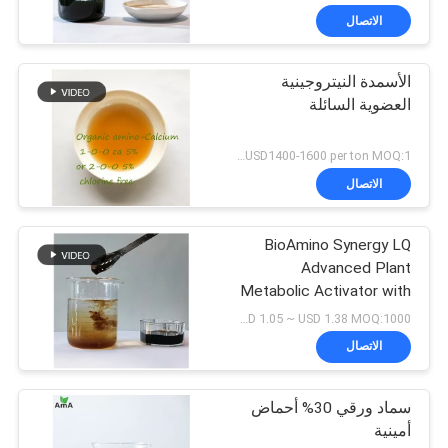
الاتصال
الأسمدة النيتروجينية
العضوية السائلة
USD1400-1600 per ton MOQ:1 طن متري
الاتصال
BioAmino Synergy LQ
Advanced Plant
Metabolic Activator with
Chelated Micronutrients
USD 1.05 ~ USD 1.38 MOQ:1000 لتر
& Functional Amino Acids
الاتصال
(مفعّل متبادل النباتات
المتقدّم مع المغذيات
الدقيقة المتخلطة
سماد ورقي 30% أحماض
والحمضات الأمينية
أمينية