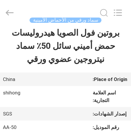
-
2026
Sichuan
Shihong
سماد ورقي من الأحماض الأمينية
Technology
Co.,Ltd.
بروتين فول الصويا هيدروليسات
الصفحة
All
Rights
Reserved.
حمض أميني سائل 50٪ سماد
الرئيسية
نيتروجين عضوي ورقي
منتجات
China
Place of Origin:
أشرطة
اسم العلامة
shihong
التجارية:
فيديو
إصدار الشهادات:
SGS
معلومات
رقم الموديل:
AA-50