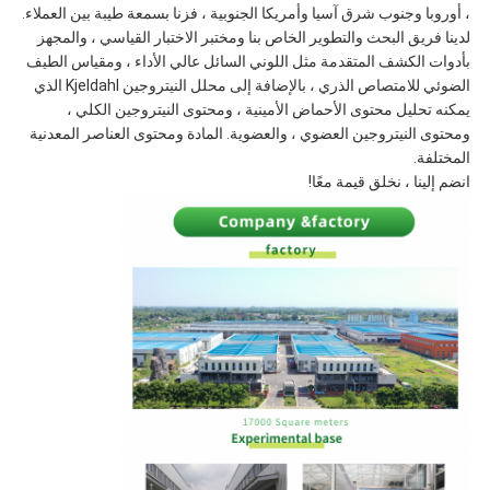
، أوروبا وجنوب شرق آسيا وأمريكا الجنوبية ، فزنا بسمعة طيبة بين العملاء.
لدينا فريق البحث والتطوير الخاص بنا ومختبر الاختبار القياسي ، والمجهز
بأدوات الكشف المتقدمة مثل اللوني السائل عالي الأداء ، ومقياس الطيف
الضوئي للامتصاص الذري ، بالإضافة إلى محلل النيتروجين Kjeldahl الذي
يمكنه تحليل محتوى الأحماض الأمينية ، ومحتوى النيتروجين الكلي ،
ومحتوى النيتروجين العضوي ، والعضوية. المادة ومحتوى العناصر المعدنية
المختلفة.
انضم إلينا ، نخلق قيمة معًا!