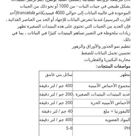
بشكل طبيعي في جينات النبات - من 1000 أو نحو ذلك من الجينات
الموجودة في غالبية النباتات إلى حوالي 4000 في
ميديكاغو truncatula
(أحد
أقارب البرسيم).عندما تتعرض النباتات للإجهاد أو الحد من العناصر الغذائية ،
فإن العديد من الجينات التي تحتوي على هذه الببتيدات الصغيرة تظهر
زيادات ملحوظة في التعبير.
تساهم الببتيدات كثيرًا في النباتات ، بما في
ذلك:
تنظيم نمو الجذور والأوراق والزهور
تحسين تحمل النباتات للضغط
محاربة البكتيريا والفطريات.
مواصفات المنتجات:
مظهر
سائل بني غامق
مجموع الأحماض الأمينية
400 جم / لتر دقيقة
عديد الببتيدات الببتيدات الصغيرة ،
200 جم / لتر دقيقة
الأحماض الأمينية الحرة
200 جم / لتر دقيقة
كاليفورنيا + ملغ
40 جم / لتر دقيقة
المواد العضوية
400 جم / لتر دقيقة
5-8
PH