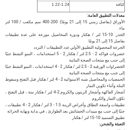
كثافة
1.22-1.24
معدلات التطبيق العامة:
الأوراق (بفاصل زمني 15 إلى 21 يومًا): 200-400 سم مكعب / 100 لتر
ماء.
الجذر: 10-15 لتر / هكتار ودورة المحاصيل موزعة على عدة تطبيقات
بفاصل 15 إلى 21 يومًا.
الجرعة المحصولية التطبيق الأولي عدد التطبيقات / التردد
خضروات فواكه 2 - 2.5 لتر / هكتار 2 - 5 استخدامات ، النمو النشط جنبًا
إلى جنب مع منتجات الصحة النباتية
الخضراوات الورقية 2 - 2.5 لتر / هكتار 2 - 4 استخدامات ، النمو النشط جنبًا
إلى جنب مع منتجات الصحة النباتية
الحمضيات والمحاصيل شبه الاستوائية 2 - 4 لتر / هكتار قبل التفتح وسقوط
البتلة وأثناء تكوين الثمار
أشجار الفاكهة وأشجار الزيتون والكروم 2-4 لتر / هكتار نبتة ، قبل التفتح ،
تكوّن الثمار والكروم
تطبيقات واسعة النطاق وأغراض الزينة 1.5 - 3 لتر / هكتار 2 - 4 تطبيقات ،
جنبًا إلى جنب مع مبيدات الحشائش بعد الطوارئ ، في بداية ونهاية الحراثة
تطبيق التسميد 10-15 لتر / هكتار
التعبئة والشحن: