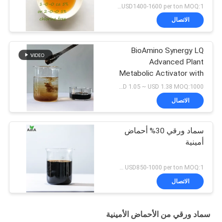
USD1400-1600 per ton MOQ:1 طن متري
الاتصال
BioAmino Synergy LQ
Advanced Plant
Metabolic Activator with
Chelated Micronutrients
USD 1.05 ~ USD 1.38 MOQ:1000 لتر
& Functional Amino Acids
الاتصال
(مفعّل متبادل النباتات
المتقدّم مع المغذيات
الدقيقة المتخلطة
سماد ورقي 30% أحماض
والحمضات الأمينية
أمينية
الوظيفية)
USD850-1000 per ton MOQ:1 طن متري
الاتصال
سماد ورقي من الأحماض الأمينية