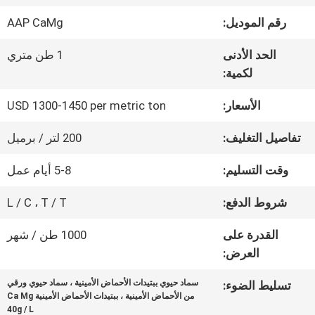
عنا
رقم الموديل:
AAP CaMg
الحد الأدنى
1 طن متري
جولة
لكمية:
في
الأسعار:
USD 1300-1450 per metric ton
المعمل
تفاصيل التغليف:
200 لتر / برميل
وقت التسليم:
5-8 أيام عمل
مراقبة
شروط الدفع:
L / C ، T / T
الجودة
القدرة على
1000 طن / شهر
العرض:
اتصل
سماد حيوي ببتيدات الأحماض الأمينية ، سماد حيوي ورقي
تسليط الضوء:
بنا
من الأحماض الأمينية ، ببتيدات الأحماض الأمينية Ca Mg
40g / L