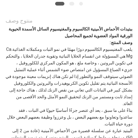
منتوج وصف
ببتيدات الأحماض الأمينية الكالسيوم والمغنيسيوم السائل الأسمدة الحيوية
الورقية المواد العضوية لجميع المحاصيل
وصف المنتج:
يلعب المغنيسيوم الكالسيوم دورًا مهمًا في نمو النبات ومكملاته الغذائية.Ca
Mg هي المسؤولة عن انقسام الخلايا النباتية وتقوية جدران الخلايا ، والتحكم
في تكوين البروتين ، وخاصة ملغ ، هو المكون المركزي للكلوروفيل ،
جزيء الصباغ المسؤول عن امتصاص ضوء الشمس أثناء عملية التمثيل
الضوئي.سيتوقف النمو والتطور إذا لم تكن هناك إنزيمات معينة موجودة في
الأنسجة النباتية.يتم تقليل تكوين الكربوهيدرات والبروتين والكلوروفيل
بشكل كبير في النباتات التي تعاني من نقص الزنك.لذلك ، هناك حاجة إلى
إمداد ثابت ومستمر من الزنك لتحقيق النمو الأمثل والحد الأقصى من
العائد.
بناءً على ما سبق ، يعد أي عنصر جزءًا أساسيًا حيويًا في النبات ، فقد
ساعدوا وتعاونوا مع بعضهم البعض ، بل وعززوا وظيفة بعضهم البعض خلال
دورة حياة النبات.
الببتيد عبارة عن سلسلة قصيرة من الأحماض الأمينية (عادة من 2 إلى
50) مرتبطة بروابط كيميائية (تسمى الببتيد بون
س) ،
يتم ترميز الببتيدات