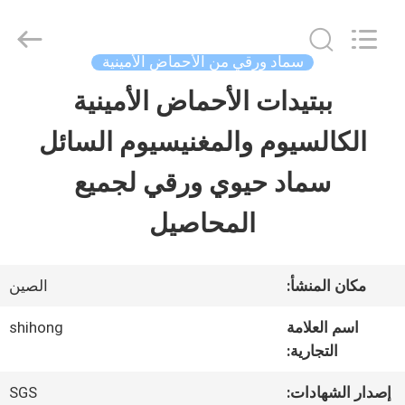
-
2026
Sichuan
Shihong
سماد ورقي من الأحماض الأمينية
Technology
Co.,Ltd.
ببتيدات الأحماض الأمينية
الصفحة
All
Rights
Reserved.
الكالسيوم والمغنيسيوم السائل
الرئيسية
سماد حيوي ورقي لجميع
منتجات
المحاصيل
أشرطة
مكان المنشأ:
الصين
فيديو
اسم العلامة
shihong
التجارية:
معلومات
إصدار الشهادات:
SGS