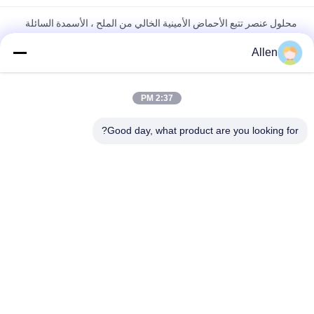
محلول عنصر تتبع الأحماض الأمينية الخالي من الملح ، الأسمدة السائلة
العضوية ، ملحق Cu Fe Zn B Mo Mn
Allen
سماد سائل من الأحماض الأمينية الشفافة مع مخلب الكالسيوم
والمغنيسيوم
2:37 PM
الأسمدة الورقية الزراعية حمض أميني كلات الكالسيوم السائل
Good day, what product are you looking for?
المغنيسيوم
فئات شعبية
جميع
سماد سائل من 
سماد مسحوق 
الأحماض الأمينية
الأحماض الأمينية
الكولاجين الببتيد
ببتون