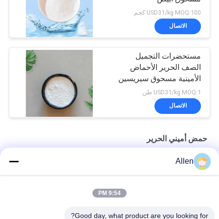
USD31/kg MOQ:100 كجم
الاتصال
مستحضرات التجميل
الصف الحرير الأحماض
الأمينية مسحوق سيريسين
للحصول على قناع الوجه
USD31/kg MOQ:1 طن
مكيف الشعر
الاتصال
حمض أميني الحرير
Allen
كاس 96690-41-4 مسحوق أبيض بروتين الحرير المتحلل
مسحوق الأحماض الأمينية للذوبان في الماء المواد الخام التجميل الصف
9:54 PM
مستحضرات التجميل الصف الحرير الأحماض الأمينية مسحوق بروتين
Good day, what product are you looking for?
الحرير الببتيد مسحوق الحرير الببتيد