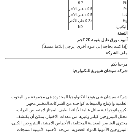
5-7
PH
Pb
0.5 ٪ على الأكثر
كما
0.5 ٪ على الأكثر
Hg
0.2٪ على الأكثر
البكتيريا
ND
التعبئة
أنبوب ورق طبل بقيمة 20 كجم
(إذا كنت بحاجة إلى عبوة أخرى، يرجى إبلاغنا مسبقاً)
ملف الشركة
مرحبا بكم
شركة سيشان شيهونغ للتكنولوجيا
شركة سيشان شي هونغ للتكنولوجيا المحدودة هي مجموعة من البحوث
العلمية والإنتاج والمبيعات كواحدة من الشركات.المختبر مجهز
بكروماتوجرافية سائل عالية الأداء، الطيف الممتاز لامتصاص الذرات،
محلل النيتروجين كيلتر وغيرها من معدات الاختبار، يمكن أن يكتشف
محتوى العناصر المعدنية المختلفة، الأحماض الأمينية، النيتروجين الكلي،
النيتروجين الأمونيا،المواد العضوية، مريحة الأحمية الأمينية المنتجات