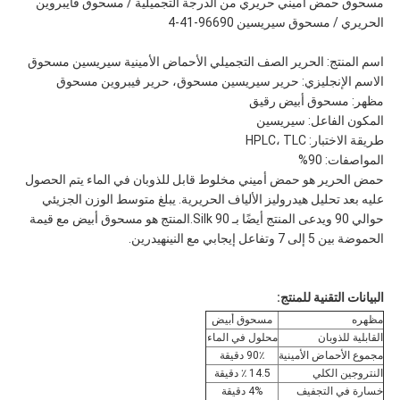
مسحوق حمض أميني حريري من الدرجة التجميلية / مسحوق فايبروين
الحريري / مسحوق سيريسين 96690-41-4
اسم المنتج: الحرير الصف التجميلي الأحماض الأمينية سيريسين مسحوق
الاسم الإنجليزي: حرير سيريسين مسحوق، حرير فيبروين مسحوق
مظهر: مسحوق أبيض رقيق
المكون الفاعل: سيريسين
طريقة الاختبار: HPLC، TLC
المواصفات: 90%
حمض الحرير هو حمض أميني مخلوط قابل للذوبان في الماء يتم الحصول
عليه بعد تحليل هيدروليز الألياف الحريرية. يبلغ متوسط الوزن الجزيئي
حوالي 90 ويدعى المنتج أيضًا بـ Silk 90.المنتج هو مسحوق أبيض مع قيمة
الحموضة بين 5 إلى 7 وتفاعل إيجابي مع النينهيدرين.
البيانات التقنية للمنتج:
مظهره
مسحوق أبيض
القابلية للذوبان
محلول في الماء
مجموع الأحماض الأمينية
90٪ دقيقة
النتروجين الكلي
14.5 ٪ دقيقة
خسارة في التجفيف
4% دقيقة