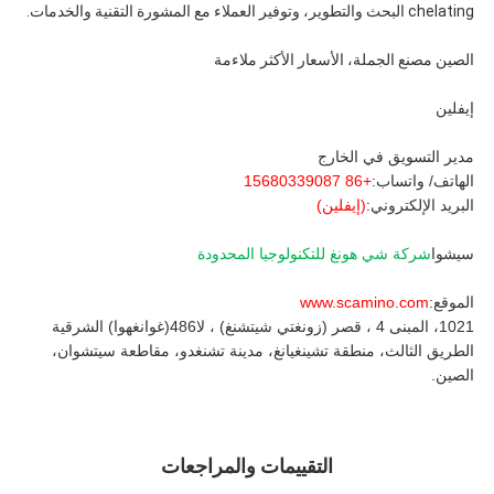
chelating البحث والتطوير، وتوفير العملاء مع المشورة التقنية والخدمات.
الصين مصنع الجملة، الأسعار الأكثر ملاءمة
إيفلين
مدير التسويق في الخارج
الهاتف/ واتساب:
+86 15680339087
البريد الإلكتروني:
(إيفلين)
سيشوا
شركة شي هونغ للتكنولوجيا المحدودة
الموقع:
www.scamino.com
1021، المبنى 4 ، قصر (زونغتي شيتشنغ) ، لا486(غوانغهوا) الشرقية
الطريق الثالث، منطقة تشينغيانغ، مدينة تشنغدو، مقاطعة سيتشوان،
الصين.
التقييمات والمراجعات