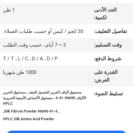
عنا
الحد الأدنى
1 طن
لكمية:
جولة
تفاصيل التغليف:
20 كجم / كيس أو حسب طلبات العملاء.
في
وقت التسليم:
3 ~ 7 أيام ، حسب وقت الطلب
المعمل
شروط الدفع:
T / T ، L / C ، D / A ، D / P
القدرة على
1000 طن شهريا
مراقبة
العرض:
الجودة
مسحوق ألياف الحرير التجميل الصف ، مسحوق الحرير
تسليط الضوء:
الألياف 96690-41-4 ، مسحوق الأحماض الأمينية الحريرية
HPLC
,
,
اتصل
Silk Fibroin Powder 96690-41-4
HPLC Silk Amino Acid Powder
بنا