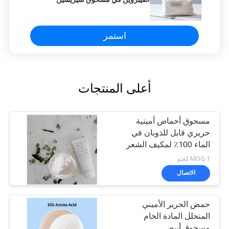
استمر
أعلى المنتجات
مسحوق أحماض أمينية
حريري قابل للذوبان في
الماء 100٪ لمكيف الشعر
MOQ:1 كجم
الاتصال
حمض الحرير الأميني
المتحلل المادة الخام
مسحوق أبيض