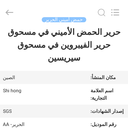
-
2026
Sichuan
Shihong
حمض أميني الحرير
Technology
Co.,Ltd.
حرير الحمض الأميني في مسحوق
الصفحة
All
Rights
Reserved.
حرير الفيبروين في مسحوق
الرئيسية
سيريسين
منتجات
مكان المنشأ:
الصين
أشرطة
اسم العلامة
Shi hong
التجارية:
فيديو
إصدار الشهادات:
SGS
معلومات
رقم الموديل:
الحرير- AA