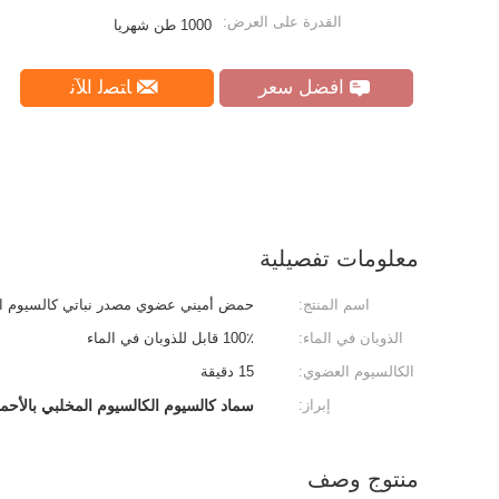
القدرة على العرض:
1000 طن شهريا
افضل سعر
ﺎﺘﺼﻟ ﺍﻶﻧ
معلومات تفصيلية
اسم المنتج:
حمض أميني عضوي مصدر نباتي كالسيوم ال
الذوبان في الماء:
100٪ قابل للذوبان في الماء
الكالسيوم العضوي:
15 دقيقة
إبراز:
سماد كالسيوم الكالسيوم المخلبي بالأحما
منتوج وصف