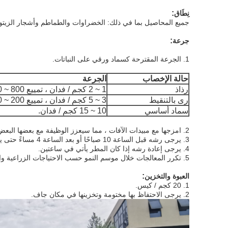
:
نِطَاق
جميع المحاصيل بما في ذلك: الخضراوات والطماطم وأشجار الزيتون 
:
جرعة
1. الجرعة المقترحة كسماد ورقي على النباتات.
حالة الإخصاب
الجرعة
رذاذ
1 ~ 2 كجم / فدان ، تمييع 800 ~ 1000 مرة.
رى بالتنقيط
3 ~ 5 كجم / فدان ، تمييع 200 ~ 300 مرة.
سماد أساسي
10 ~ 15 كجم / فدان.
2. امزجها مع مبيدات الآفات ، مما سيعزز الوظيفة مع بعضها البعض
3. يرجى رشه قبل الساعة 10 صباحًا أو بعد الساعة 4 مساءً حتى يكون للمصنع أفضل امتصاص.
4. يرجى إعادة رشه إذا كان المطر يأتي في ساعتين.
5. تكرر المعالجات خلال موسم النمو حسب الاحتياجات الزراعية والغذائية.
:
العبوة والتخزين
1. 20 كجم / كيس.
2. يرجى الاحتفاظ بها مختومة وتخزينها في مكان جاف.