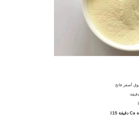
ق أصفر فاتح
1٪