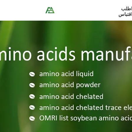
طلب
قتباس