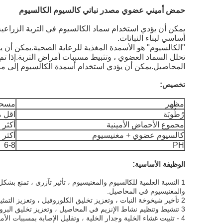
حمض أميني عضوي مصدر نباتي كالسيوم الكالسيوم
يمكن أن يؤدي استخدام سماد الكالسيوم في التربة الزراعية
أساسي لبناء النباتات.
"الكالسيوم" هو الأسمدة المغذية للرعاية الصحية.يمكن أن ي
تحلل السماد العضوي ، وتثبيط مسببات أمراض التربة.إذا 
المحاصيل.يمكن أن يؤدي استخدام أسمدة الكالسيوم إلى منع 
:
تخصيص
مظهر
مسحو
رُطُوبَة
اقل من
مجموع الأحماض الأمينية
أكثر من
كالسيوم عضوي + مغنيسيوم
أكثر من
6-8
PH
:
الوظيفة الأساسية
1 النسبة العلمية للكالسيوم والمغنيسيوم ، تأثير تآزري ، تمنع ب
والمغنيسيوم في المحاصيل.
2 تأخير شيخوخة النبات ، وتعزيز تخليق الكلوروفيل ، وتعزيز التمثيل الضوئي ، وزيادة منتجات التمثيل الضوئي ، والأوراق الخضراء السميكة ، وتعزيز نمو المحاصيل ، وزيادة غلة المحاصيل ، وتحسين الجودة.
3 تنشيط وتنظيم نشاط الإنزيم في المحاصيل ، وتعزيز تخليق البروتين ، وزيادة ثبات الفاكهة ومحتوى السكر ، مع طعم وجودة جيدة.
4 - تثبيت غشاء الخلية وجدار الخلية ، وتقليل الإصابة بمسببات الأمراض ، وتحسين مقاومة النبات للأمراض والإجهاد.