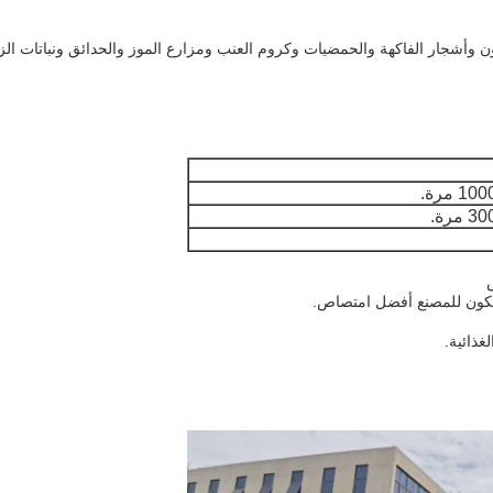
وأشجار الفاكهة والحمضيات وكروم العنب ومزارع الموز والحدائق ونباتات الزي