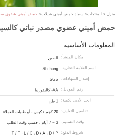
منزل
>
المنتجات
>
سماد حمض أميني شيلات
>
حمض أميني عضوي مصدر
حمض أميني عضوي مصدر نباتي كالسيوم
المعلومات الأساسية
مكان المنشأ:
الصين
اسم العلامة التجارية:
Shi hong
إصدار الشهادات:
SGS
رقم الموديل:
AA- كاليفورنيا
الحد الأدنى لكمية:
1 طن
تفاصيل التغليف:
20 كجم / كيس ، أو طلبات العملاء.
وقت التسليم:
3 ~ 7 أيام ، حسب وقت الطلب
شروط الدفع:
T / T ، L / C ، D / A ، D / P