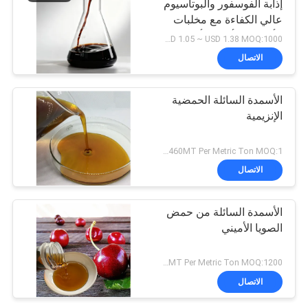
إذابة الفوسفور والبوتاسيوم
عالي الكفاءة مع مخلبات
الأحماض الأمينية لأنظمة
USD 1.05 ~ USD 1.38 MOQ:1000 لتر
جذرية أقوى
الاتصال
الأسمدة السائلة الحمضية
الإنزيمية
US$1380~1460MT Per Metric Ton MOQ:1 طن متري لكل شحنة
الاتصال
الأسمدة السائلة من حمض
الصويا الأميني
US$1380~1460MT Per Metric Ton MOQ:1200 كجم
الاتصال