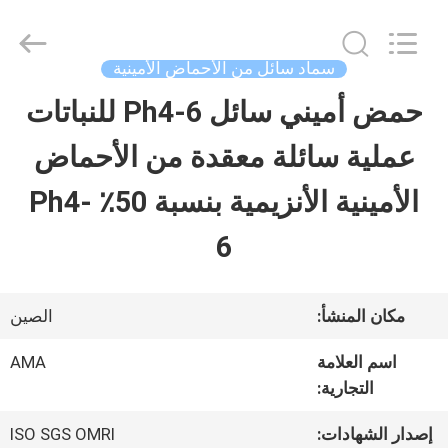
-
2026
Sichuan
Shihong
سماد سائل من الأحماض الأمينية
Technology
Co.,Ltd.
حمض أميني سائل Ph4-6 للنباتات
الصفحة
All
Rights
Reserved.
عملية سائلة معقدة من الأحماض
الرئيسية
الأمينية الأنزيمية بنسبة 50٪ Ph4-
منتجات
6
أشرطة
مكان المنشأ:
الصين
فيديو
اسم العلامة
AMA
التجارية:
معلومات
إصدار الشهادات:
ISO SGS OMRI