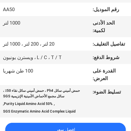
عنا
رقم الموديل:
AA50
الحد الأدنى
1000 لتر
جولة
لكمية:
في
تفاصيل التغليف:
20 لتر ، 200 لتر ، 1000 لتر
المعمل
شروط الدفع:
L / C ، T / T ، ويسترن يونيون
القدرة على
100 طن شهريا
مراقبة
العرض:
الجودة
حمض أميني سائل Ph4 ، حمض أميني سائل نقاء 50٪ ،
تسليط الضوء:
سائل مجمع الأحماض الأمينية الإنزيمية SGS
,
,
50% Purity Liquid Amino Acid
اتصل
SGS Enzymatic Amino Acid Complex Liquid
بنا
افضل سعر