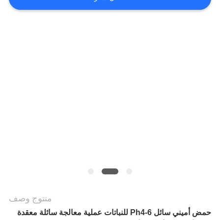
اطلب
اقتباس
خريطة
الموقع
سياسة
الخصوصية
منتوج وصف
حمض أميني سائل Ph4-6 للنباتات عملية معالجة سائلة معقدة