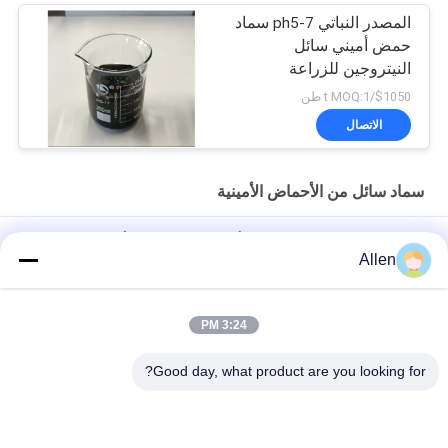
المصدر النباتي ph5-7 سماد
حمض أميني سائل
النيتروجين للزراعة
$1050/t MOQ:1 طن
الاتصال
سماد سائل من الأحماض الأمينية
OMRI الهيدروجين الإنزيمية على أساس الصويا حمض أميني سائل 50٪
Allen
النيتروجين العضوي 8-0-0
تركيز الحمض الأميني السائل 60%
3:24 PM
أوليغوساكاريد ببتيد الزراعة الأسمدة الحمض الأميني الأسمدة السائلة
Good day, what product are you looking for?
45٪ مضاد للضغط للمحاصيل
فئات شعبية
جميع