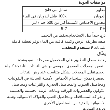
مواصفات الجودة
مظهر
سائل بني فاتح
الذوبان
100٪ قابل للذوبان في الماء
مجموع الأحماض الأمينية
أكثر من 500 جم / لتر
5-7
PH
يُرج جيداً قبل الاستخدام.يحفظ من التجمد.
ضعه بطريقة الرش وكمية كافية من الماء توفر تغطية كاملة
للنباتات.
لا تستخدم المخفف.
نِطَاق
يعتمد معدل التطبيق على المحصول ومرحلة النمو وشدة
النقص.المعدلات القصوى الموصى بها هي للنباتات الناضجة كاملة
الحجم.تقليل المعدلات بشكل متناسب عند رش النباتات
الصغيرة.يمكن استخدام الأحماض الأمينية السائلة في البقوليات
ومحاصيل الحبوب والمحاصيل الجذرية والقرعيات ومحاصيل
الكولون والخضروات الورقية ونباتات الزينة الخشبية والعشبية
والفواكه المتساقطة ومحاصيل العنب والفواكه الاستوائية وشبه
الاستوائية والعديد من المحاصيل الأخرى.
جرعة التوصية