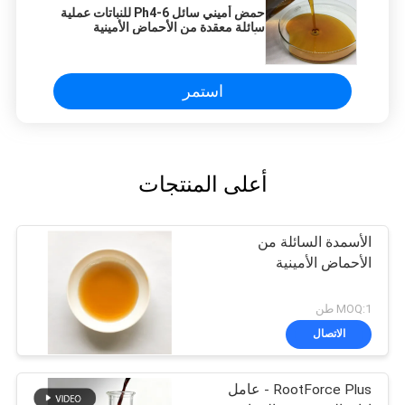
حمض أميني سائل Ph4-6 للنباتات عملية
سائلة معقدة من الأحماض الأمينية
الأنزيمية بنسبة 50٪ Ph4-6
استمر
أعلى المنتجات
الأسمدة السائلة من
الأحماض الأمينية
MOQ:1 طن
الاتصال
RootForce Plus - عامل