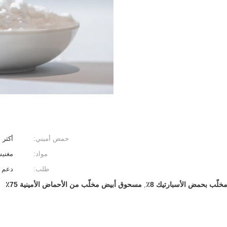
حمض أميني:
أكثر من
مواد:
مغنيس
طلب:
دعم 
خلّب بحمض الأسبارتيك 8٪
مسحوق أبيض مخلّب من الأحماض الأمينية 75٪
,