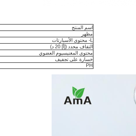
اسم المنتج
مظهر
L- محتوى الأسبارتات
التفاف محدد ([أ] 20 د)
محتوى المغنيسيوم العضوي
خسارة على تجفيف
PH