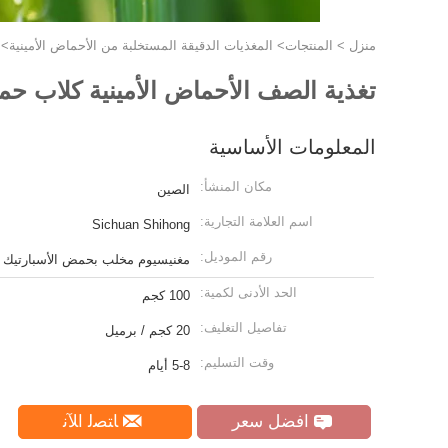
منزل
>
المنتجات
>
المغذيات الدقيقة المستخلبة من الأحماض الأمينية
>
تغذية الصف الأحماض الأمينية كلاب ح
المعلومات الأساسية
مكان المنشأ:
الصين
اسم العلامة التجارية:
Sichuan Shihong
رقم الموديل:
مغنيسيوم مخلب بحمض الأسبارتيك
الحد الأدنى لكمية:
100 كجم
تفاصيل التغليف:
20 كجم / برميل
وقت التسليم:
5-8 أيام
افضل سعر
ﺎﺘﺼﻟ ﺍﻶﻧ