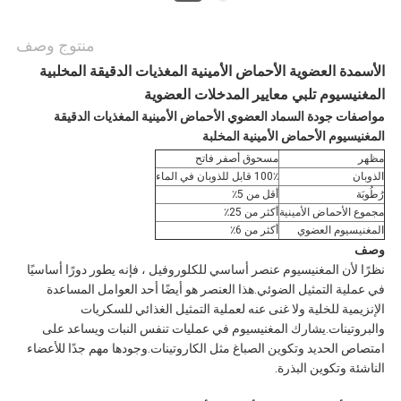
اطلب
منتوج وصف
الأسمدة العضوية الأحماض الأمينية المغذيات الدقيقة المخلبية
اقتباس
المغنيسيوم تلبي معايير المدخلات العضوية
مواصفات جودة السماد العضوي الأحماض الأمينية المغذيات الدقيقة
المغنيسيوم الأحماض الأمينية المخلبة
خريطة
مظهر
مسحوق أصفر فاتح
الذوبان
100٪ قابل للذوبان في الماء
الموقع
رُطُوبَة
أقل من 5٪
مجموع الأحماض الأمينية
أكثر من 25٪
المغنيسيوم العضوي
أكثر من 6٪
وصف
سياسة
نظرًا لأن المغنيسيوم عنصر أساسي للكلوروفيل ، فإنه يطور دورًا أساسيًا
في عملية التمثيل الضوئي.هذا العنصر هو أيضًا أحد العوامل المساعدة
الخصوصية
الإنزيمية للخلية ولا غنى عنه لعملية التمثيل الغذائي للسكريات
والبروتينات.يشارك المغنيسيوم في عمليات تنفس النبات ويساعد على
امتصاص الحديد وتكوين الصباغ مثل الكاروتينات.وجودها مهم جدًا للأعضاء
الناشئة وتكوين البذرة.