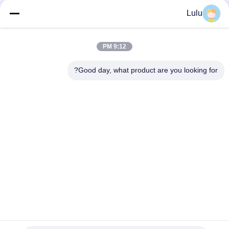
Lulu
حمض أميني كلات مسحوق الكالسيوم سماد عضوي لجميع المحاصيل
الأحماض الأمينية المخلبة المنغنيز الأسمدة الزراعية تعزيز إنبات البذور
9:12 PM
العناصر الدقيقة المستخلصة من الأحماض الأمينية 15٪ لمكملات نقص
Good day, what product are you looking for?
العناصر الشديدة
فئات شعبية
جميع
سماد سائل من 
سماد مسحوق 
الأحماض الأمينية
الأحماض الأمينية
الكولاجين الببتيد
ببتون
المغذيات الدقيقة 
إنزيم الأحماض الأمينية
المستخلبة من 
الأحماض الأمينية