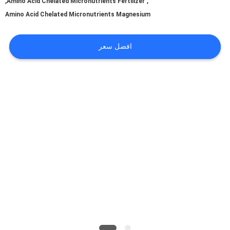
,
,
Amino Acid Chelated Micronutrients Fertilizer
عنا
Amino Acid Chelated Micronutrients Magnesium
جولة
افضل سعر
في
المعمل
مراقبة
الجودة
اتصل
بنا