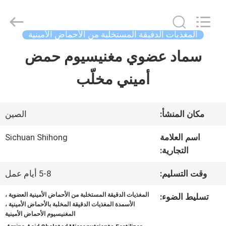
-
2026
Sichuan
Shihong
المغذيات الدقيقة المستخلبة من الأحماض الأمينية
Technology
Co.,Ltd.
سماد عضوي مغنيسيوم حمض
الصفحة
All
Rights
Reserved.
أميني مخلّب
الرئيسية
منتجات
مكان المنشأ:
الصين
اسم العلامة
Sichuan Shihong
التجارية:
أشرطة
فيديو
وقت التسليم:
5-8 أيام عمل
المغذيات الدقيقة المستخلبة من الأحماض الأمينية العضوية ،
تسليط الضوء:
الأسمدة المغذيات الدقيقة المخلبة بالأحماض الأمينية ،
معلومات
المغنيسيوم الأحماض الأمينية