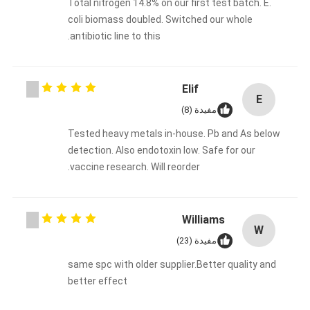
Total nitrogen 14.8% on our first test batch. E.
coli biomass doubled. Switched our whole
antibiotic line to this.
Elif
E
مفيدة (8)
Tested heavy metals in-house. Pb and As below
detection. Also endotoxin low. Safe for our
vaccine research. Will reorder.
Williams
W
مفيدة (23)
same spc with older supplier.Better quality and
better effect