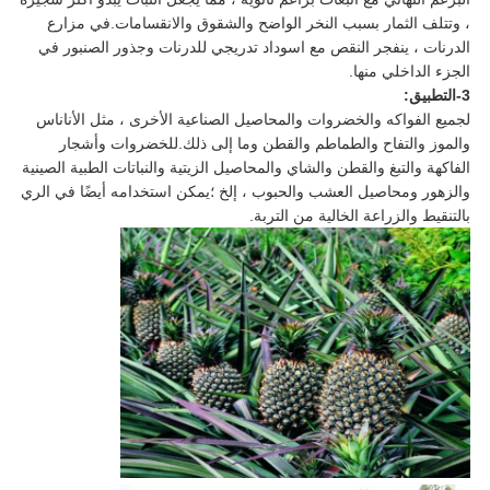
، وتتلف الثمار بسبب النخر الواضح والشقوق والانقسامات.في مزارع
الدرنات ، ينفجر النقص مع اسوداد تدريجي للدرنات وجذور الصنبور في
الجزء الداخلي منها.
3-التطبيق:
لجميع الفواكه والخضروات والمحاصيل الصناعية الأخرى ، مثل الأناناس
والموز والتفاح والطماطم والقطن وما إلى ذلك.للخضروات وأشجار
الفاكهة والتبغ والقطن والشاي والمحاصيل الزيتية والنباتات الطبية الصينية
والزهور ومحاصيل العشب والحبوب ، إلخ ؛يمكن استخدامه أيضًا في الري
بالتنقيط والزراعة الخالية من التربة.