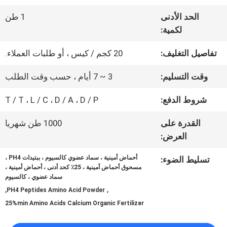
عنا
الحد الأدنى
1 طن
لكمية:
جولة
تفاصيل التغليف:
20 كجم / كيس ، أو طلبات العملاء.
في
وقت التسليم:
3 ~ 7 أيام ، حسب وقت الطلب
المعمل
شروط الدفع:
T / T ، L / C ، D / A ، D / P
القدرة على
1000 طن شهريا
مراقبة
العرض:
الجودة
أحماض أمينية ، سماد عضوي كالسيوم ، ببتيدات PH4 ،
تسليط الضوء:
مسحوق أحماض أمينية ، 25٪ كحد أدنى ، أحماض أمينية ،
سماد عضوي ، كالسيوم
,
,
اتصل
PH4 Peptides Amino Acid Powder
25%min Amino Acids Calcium Organic Fertilizer
بنا