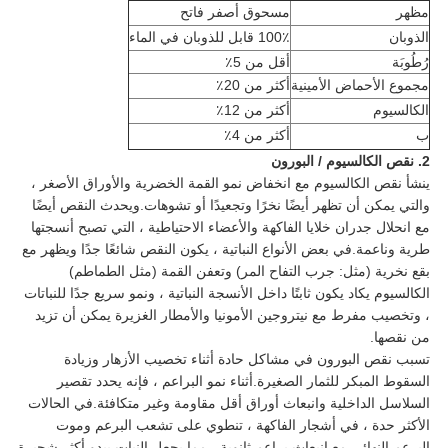
مظهر
مسحوق أصفر فاتح
الذوبان
100٪ قابل للذوبان في الماء
رُطُوبَة
أقل من 5٪
مجموع الأحماض الأمينية
أكثر من 20٪
الكالسيوم
أكثر من 12٪
ب
أكثر من 4٪
2. نقص الكالسيوم / البورون
ينشأ نقص الكالسيوم مع انخفاض نمو القمة الخضرية والأوراق الأصغر ،
والتي يمكن أن تظهر أيضًا نخرًا وتجعيدًا أو تشوهات.ويحدث النقص أيضًا
مع انحلال جدران خلايا الفاكهة والأعضاء الاحتياطية ، التي تصبح أنسجتها
طرية وناعمة.في بعض الأنواع النباتية ، يكون النقص شائعًا جدًا ويظهر مع
بقع نخرية (مثل: جرب التفاح المر) وتعفن القمة (مثل الطماطم)
الكالسيوم يكاد يكون ثابتًا داخل الأنسجة النباتية ، ونمو سريع جدًا للنباتات
، وتخصيب مفرط مع نيتروجين الأمونيا والأمطار الغزيرة يمكن أن تزيد
من نقصها.
تسبب نقص البورون في مشاكل حادة أثناء تخصيب الأزهار وزيادة
السقوط المبكر للثمار الصغيرة.أثناء نمو البراعم ، فإنه يحدد تقصير
السلاسل الداخلية وانبعاث أوراق أقل مقاومة وغير متكافئة.في الحالات
الأكثر حدة ، في أشجار الفاكهة ، تنطوي على تشعب البرعم وموت
البرعم النهائي مع انبعاث براعم ثانوية ، مما يجعل النبات يبدو أكثر شجيرة