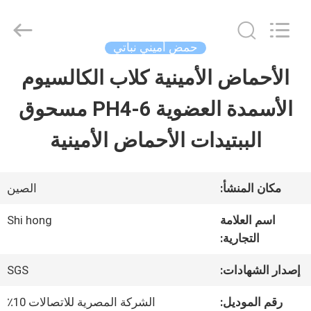
-
2026
Sichuan
Shihong
حمض أميني نباتي
Technology
Co.,Ltd.
الأحماض الأمينية كلاب الكالسيوم
الصفحة
All
Rights
Reserved.
الأسمدة العضوية PH4-6 مسحوق
الرئيسية
الببتيدات الأحماض الأمينية
منتجات
مكان المنشأ:
الصين
أشرطة
اسم العلامة
Shi hong
التجارية:
فيديو
إصدار الشهادات:
SGS
معلومات
رقم الموديل:
الشركة المصرية للاتصالات 10٪