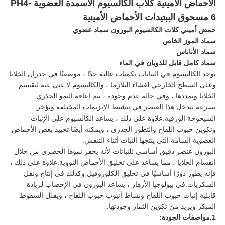
الأحماض الأمينية كلاب الكالسيوم الأسمدة العضوية PH4-
6 مسحوق الببتيدات الأحماض الأمينية
حمض أميني كلات الكالسيوم البورون سماد عضوي
سماد الموز الخاص
سماد الأناناس
سماد كامل قابل للذوبان في الماء
يوجد الكالسيوم في النباتات بكميات عالية جدًا ، موضعيًا في جدران الخلايا
وعلى السطح الخارجي لغشاء البلازما ، والكالسيوم لا غنى عنه لتقسيم
الخلايا وتمددها ، وفي حالة عدم وجوده ، يتم إعاقة النمو الجذري
بسرعة.يتدخل هذا العنصر في تنشيط الإنزيمات المختلفة ويؤخر
الشيخوخة الورقية.علاوة على ذلك ، يساعد الكالسيوم على الإنبات
وتكوين حبوب اللقاح والتطور الجذري ، ويمكنه أيضًا تحييد بعض الأحماض
العضوية السامة التي ينتجها النبات أثناء التنفس.
البورون عنصر دقيق أساسي للنباتات لأنه يحفز نموها الخضري من خلال
انقسام الخلايا ، مما يساعد على تخليق الأحماض النووية.علاوة على ذلك ،
فإنه يطور دورًا أساسيًا في تخليق الكلوروفيل وكذلك في إنتاج ونقل
السكريات.في بيولوجيا الأزهار ، يساعد البورون في الإخصاب لزيادة
قابلية إنبات حبوب اللقاح ونشاط أنبوب حبوب اللقاح ، ويقلل السقوط
المبكر ويزيد من تكوين الثمار وجودتها.
1.مواصفات الجودة: