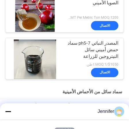
الصويا الأميني
US$1380~1460MT Per Metric Ton MOQ:1200 كجم
الاتصال
المصدر النباتي ph5-7 سماد
حمض أميني سائل
النيتروجين للزراعة
$1050/t MOQ:1 طن
الاتصال
سماد سائل من الأحماض الأمينية
OMRI الهيدروجين الإنزيمية على أساس الصويا حمض أميني سائل 50٪
Jennifer
النيتروجين العضوي 8-0-0
تركيز الحمض الأميني السائل 60%