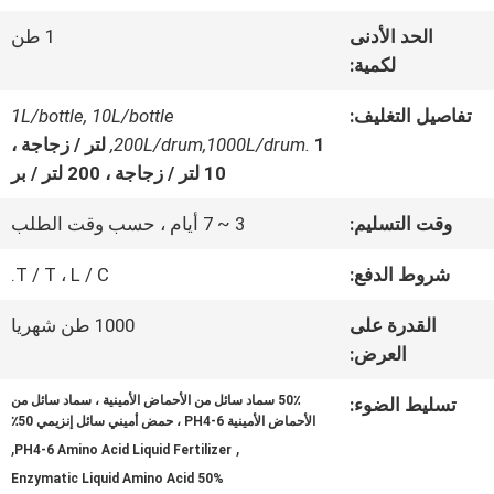
عنا
الحد الأدنى
1 طن
لكمية:
جولة
تفاصيل التغليف:
1L/bottle, 10L/bottle
,200L/drum,1000L/drum.
1 لتر / زجاجة ،
في
10 لتر / زجاجة ، 200 لتر / بر
المعمل
وقت التسليم:
3 ~ 7 أيام ، حسب وقت الطلب
شروط الدفع:
T / T ، L / C.
مراقبة
القدرة على
1000 طن شهريا
الجودة
العرض:
50٪ سماد سائل من الأحماض الأمينية ، سماد سائل من
تسليط الضوء:
اتصل
الأحماض الأمينية PH4-6 ، حمض أميني سائل إنزيمي 50٪
,
,
PH4-6 Amino Acid Liquid Fertilizer
بنا
Enzymatic Liquid Amino Acid 50%