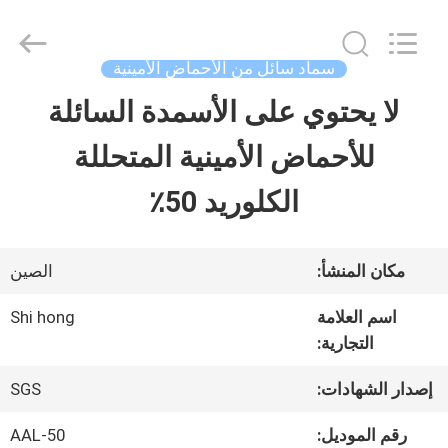
-
2026
Sichuan
Shihong
سماد سائل من الأحماض الأمينية
Technology
Co.,Ltd.
لا يحتوي على الأسمدة السائلة
الصفحة
All
Rights
Reserved.
للأحماض الأمينية المتحللة
الرئيسية
الكلوريد 50٪
منتجات
مكان المنشأ:
الصين
أشرطة
اسم العلامة
Shi hong
التجارية:
فيديو
إصدار الشهادات:
SGS
معلومات
رقم الموديل:
AAL-50