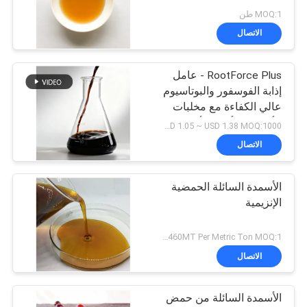
MOQ:1 طن
الاتصال
RootForce Plus - عامل
إذابة الفوسفور والبوتاسيوم
عالي الكفاءة مع مخلبات
الأحماض الأمينية لأنظمة
USD 1.05 ~ USD 1.38 MOQ:1000 لتر
جذرية أقوى
الاتصال
الأسمدة السائلة الحمضية
الإنزيمية
US$1380~1460MT Per Metric Ton MOQ:1 طن متري لكل شحنة
الاتصال
الأسمدة السائلة من حمض