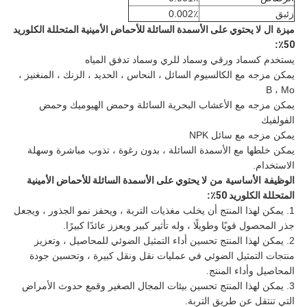
زئبق
0.002٪
ميزة ال
لا يحتوي على الأسمدة السائلة للأحماض الأمينية المتحللة الكلوريد
:
50٪
يستخدم كسماد ورقي وسماد للري وسماد تدفق المياه
يمكن مزجه مع الكالسيوم السائل ، النحاس ، الحديد ، الزنك ، المنغنيز ،
B ، Mo
يمكن مزجه مع الأعشاب البحرية السائلة وحمض الهيوميك وحمض
الفولفيك
يمكن مزجه مع سائل NPK
يمكن خلطها مع الأسمدة السائلة ، بدون رغوة ، تذوب مباشرة وسهلة
الاستخدام.
الوظيفة الأساسية
من
لا يحتوي على الأسمدة السائلة للأحماض الأمينية
المتحللة الكلوريد 50٪
:
1. يمكن لهذا المنتج أن يخلب مغذيات التربة ، ويحفز نمو الجذور ، ويجعل
جذر المحصول قويًا وطويلًا ، وله تأثير كبير ويعزز عائدًا كبيرًا.
2. يمكن لهذا المنتج تحسين أداء التمثيل الضوئي للمحاصيل ، وتعزيز
منتجات التمثيل الضوئي في عمليات نقل ونقل كبيرة ، وتحسين جودة
المحاصيل وأداء المنتج.
3. يمكن لهذا المنتج تحسين بيئات المجال الصغير وقمع حدوث الأمراض
التي تنتقل عن طريق التربة.