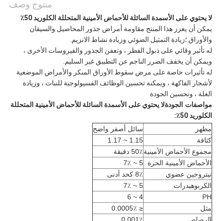
منتوج وصف
لا يحتوي على الأسمدة السائلة للأحماض الأمينية المتحللة الكلوريد 50٪
يمكن أن يعزز هذا المنتج مقاومة أمراض جذور المحاصيل والسيقان
والأوراق ؛زيادة التمثيل الضوئي وزيادة نشاط الانزيم.
له تأثير وقائي على ذبول الفطر ، وتعفن الجذور والفيروسات الأخرى ،
ويمكن أن يخفف الضرر الناجم عن التطبيق غير السليم.
له تأثيرات خاصة على مرض سقوط الأوراق المبكر والأمراض الموضعية
لأشجار الفاكهة ، ويمكنه تحسين الوظائف الفسيولوجية للنبات ، وزيادة
الغلة ، وتحسين الجودة
مواصفات الجودة
لا يحتوي على الأسمدة السائلة للأحماض الأمينية المتحللة
الكلوريد 50٪:
مظهر
سائل أصفر واضح
كثافة
1.15 ~ 1.17
مجموع الأحماض الأمينية
50٪ دقيقة
الأحماض الأمينية الحرة
5 ~ 7٪
نيتروجين عضوي
8٪ كحد أدنى
الكربوهيدرات
5 ~ 7٪
4 ~ 6
PH
مثل
≤ 0.0005٪
الرصاص
0.001٪