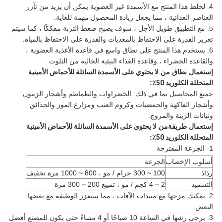
4. لخلط هذا المنتج مع الأسمدة غير العضوية يمكن أن يزيد من تآزر
العناصر الغذائية ، مما يجعل زيادة المحصول مهمة للغاية.
5. مع التطبيق طويل الأجل ، سوف يصبح ضغط التربة مفككًا ، كما سيتم
تعزيز القدرة على الاحتفاظ بالمغذيات والقدرة على الاحتفاظ بالمياه.
6. يستخدم هذا المنتج على نطاق واسع في قاعدة الأغذية العضوية ،
والقاعدة الخضراء ، وقاعدة الغذاء البيئية الخالية من التلوث.
إستعمال
نطاق
من
لا يحتوي على الأسمدة السائلة للأحماض الأمينية
المتحللة الكلوريد 50٪
:
جميع المحاصيل بما في ذلك: الخضراوات والطماطم وأشجار الزيتون
وأشجار الفاكهة والحمضيات وكروم العنب ومزارع الموز والحدائق
ونباتات الزينة والمروج.
إستعمال
طريقة
من
لا يحتوي على الأسمدة السائلة للأحماض الأمينية
المتحللة الكلوريد 50٪
:
1- الجرعة المقترحة
أسلوب الإخصاب
الجرعة
رذاذ
100 ~ 300 جرام / مو ، 800 ~ 1000 مرة تخفيف
التسميد
2 ~ 4 كجم / مو ، تمييع 200 ~ 300 مرة
2. يمكنك مزجها مع مبيدات الآفات ، مما سيعزز الوظيفة مع بعضها
البعض.
3. يرجى رشها في الساعة 10 صباحًا أو 4 مساءً حتى يكون للمصنع أفضل