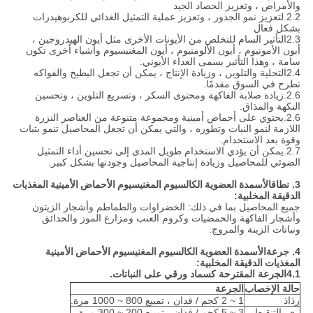
والأمراض ، وتعزيز الحصاد الجيد
2.2.لتعزيز نمو الجذور ، وتعزيز عملية التمثيل الغذائي للكربوهيدرات
بشكل فعال
2.3التأثير السام للتخلص من الأيونات الأخرى مثل أيون الهيدروجين ،
أيون الأمونيوم ، أيون الألومنيوم ، أيون المغنيسيوم وأشياء أخرى تكون
سامة ، وهذا التأثير يسمى العداء الأيوني.
2.4التحلية والتلوين ، وزيادة الإنتاج ، يمكن أن تجعل البطيخ والفواكه
تطرح في السوق مقدمًا.
2.6.زيادة صلابة الفاكهة ومحتوى السكر ، وتسريع التلوين ، وتحسين
النكهة والمذاق.
2.6.يحتوي على أحماض أمينية ومجموعة متنوعة من العناصر النزرة
اللازمة لنمو النبات وتطوره ، والتي يمكن أن تجعل المحاصيل تنمو بثبات
وقوة بعد الاستخدام.
2.7.يمكن أن يؤدي الاستخدام طويل المدى إلى تحسين أداء التمثيل
الضوئي للمحاصيل وزيادة إنتاجية المحاصيل وجودتها بشكل كبير.
3. نطاق
الأسمدة العضوية الكالسيوم المغنيسيوم الأحماض الأمينية المغذيات
الدقيقة المخلبية
:
جميع المحاصيل بما في ذلك: الخضراوات والطماطم وأشجار الزيتون
وأشجار الفاكهة والحمضيات وكروم العنب ومزارع الموز والحدائق
ونباتات الزينة والمروج.
4. جرعة
الأسمدة العضوية الكالسيوم المغنيسيوم الأحماض الأمينية
المغذيات الدقيقة المخلبية
:
4.1الجرعة المقترحة كسماد ورقي على النباتات.
حالة الإخصاب
الجرعة
رذاذ
1 ~ 2 كجم / فدان ، تمييع 800 ~ 1000 مرة.
رى بالتنقيط
3 ~ 5 كجم / فدان ، تمييع 200 ~ 300 مرة.