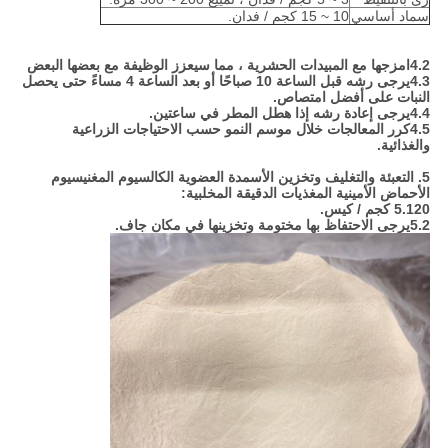
سماد أساسي
10 ~ 15 كجم / فدان.
4.2امزجها مع المبيدات الحشرية ، مما سيعزز الوظيفة مع بعضها البعض
4.3يرجى رشه قبل الساعة 10 صباحًا أو بعد الساعة 4 مساءً حتى يحصل
النبات على أفضل امتصاص.
4.4يرجى إعادة رشه إذا هطل المطر في ساعتين.
4.5كرر المعالجات خلال موسم النمو حسب الاحتياجات الزراعية
والغذائية.
5. التعبئة والتغليف وتخزين
الأسمدة العضوية الكالسيوم المغنيسيوم
الأحماض الأمينية المغذيات الدقيقة المخلبية
:
5.120 كجم / كيس.
5.2يرجى الاحتفاظ بها مختومة وتخزينها في مكان جاف.