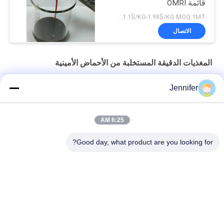
قائمة OMRI
USD 1.1$/KG-1.98$/KG MOQ:1MT
الاتصال
المغذيات الدقيقة المستخلبة من الأحماض الأمينية
حمض أميني كلات مسحوق الكالسيوم سماد عضوي لجميع المحاصيل
Jennifer
الأحماض الأمينية المخلبة المنغنيز الأسمدة الزراعية تعزيز إنبات البذور
6:25 AM
العناصر الدقيقة المستخلصة من الأحماض الأمينية 15٪ لمكملات نقص
العناصر الشديدة
Good day, what product are you looking for?
فئات شعبية
جميع
سماد سائل من 
سماد مسحوق 
الأحماض الأمينية
الأحماض الأمينية