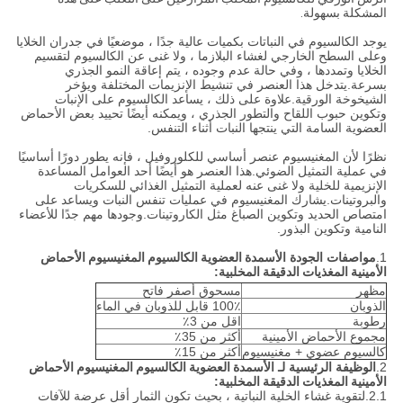
المشكلة بسهولة.
يوجد الكالسيوم في النباتات بكميات عالية جدًا ، موضعيًا في جدران الخلايا
وعلى السطح الخارجي لغشاء البلازما ، ولا غنى عن الكالسيوم لتقسيم
الخلايا وتمددها ، وفي حالة عدم وجوده ، يتم إعاقة النمو الجذري
بسرعة.يتدخل هذا العنصر في تنشيط الإنزيمات المختلفة ويؤخر
الشيخوخة الورقية.علاوة على ذلك ، يساعد الكالسيوم على الإنبات
وتكوين حبوب اللقاح والتطور الجذري ، ويمكنه أيضًا تحييد بعض الأحماض
العضوية السامة التي ينتجها النبات أثناء التنفس.
نظرًا لأن المغنيسيوم عنصر أساسي للكلوروفيل ، فإنه يطور دورًا أساسيًا
في عملية التمثيل الضوئي.هذا العنصر هو أيضًا أحد العوامل المساعدة
الإنزيمية للخلية ولا غنى عنه لعملية التمثيل الغذائي للسكريات
والبروتينات.يشارك المغنيسيوم في عمليات تنفس النبات ويساعد على
امتصاص الحديد وتكوين الصباغ مثل الكاروتينات.وجودها مهم جدًا للأعضاء
النامية وتكوين البذور.
1.
مواصفات الجودة
الأسمدة العضوية الكالسيوم المغنيسيوم الأحماض
الأمينية المغذيات الدقيقة المخلبية
:
مظهر
مسحوق أصفر فاتح
الذوبان
100٪ قابل للذوبان في الماء
رطوبة
اقل من 3٪
مجموع الأحماض الأمينية
أكثر من 35٪
كالسيوم عضوي + مغنيسيوم
أكثر من 15٪
2.
الوظيفة الرئيسية لـ
الأسمدة العضوية الكالسيوم المغنيسيوم الأحماض
الأمينية المغذيات الدقيقة المخلبية
:
2.1.لتقوية غشاء الخلية النباتية ، بحيث تكون الثمار أقل عرضة للآفات