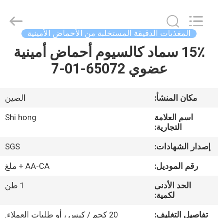
2026
Sichuan
Shihong
Technology
Co.,Ltd.
المغذيات الدقيقة المستخلبة من الأحماض الأمينية
All
Rights
Reserved.
15٪ سماد كالسيوم أحماض أمينية
الصفحة
عضوي 65072-01-7
الرئيسية
منتجات
مكان المنشأ:
الصين
اسم العلامة
Shi hong
أشرطة
التجارية:
فيديو
إصدار الشهادات:
SGS
رقم الموديل:
AA-CA + ملغ
معلومات
الحد الأدنى
1 طن
عنا
لكمية:
تفاصيل التغليف:
20 كجم / كيس ، أو طلبات العملاء.