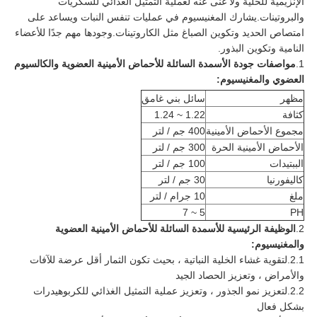
الإنزيمية للخلية ولا غنى عنه لعملية التمثيل الغذائي للسكريات
والبروتينات.يشارك المغنيسيوم في عمليات تنفس النبات ويساعد على
امتصاص الحديد وتكوين الصباغ مثل الكاروتينات.وجودها مهم جدًا للأعضاء
النامية وتكوين البذور.
1.
مواصفات جودة الأسمدة السائلة للأحماض الأمينية العضوية والكالسيوم
العضوي والمغنيسيوم:
مظهر
سائل بني غامق
كثافة
1.22 ~ 1.24
مجموع الأحماض الأمينية
400 جم / لتر
الأحماض الأمينية الحرة
300 جم / لتر
الببتيدات
100 جم / لتر
كاليفورنيا
30 جم / لتر
ملغ
10 جرام / لتر
5 ~ 7
PH
2.
الوظيفة الرئيسية للأسمدة السائلة للأحماض الأمينية العضوية
والمغنيسيوم:
2.1.لتقوية غشاء الخلية النباتية ، بحيث تكون الثمار أقل عرضة للآفات
والأمراض ، وتعزيز الحصاد الجيد
2.2.لتعزيز نمو الجذور ، وتعزيز عملية التمثيل الغذائي للكربوهيدرات
بشكل فعال