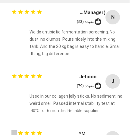
Nasser (R&D Manager)
N
مفيدة (53)
We do antibiotic fermentation screening. No
dust, no clumps. Pours nicely into the mixing
tank. And the 20 kg bag is easy to handle. Small
thing, big difference.
Ji‑hoon
J
مفيدة (79)
Used in our collagen jelly sticks. No sediment, no
weird smell. Passed internal stability test at
40°C for 6 months. Reliable supplier.
M*