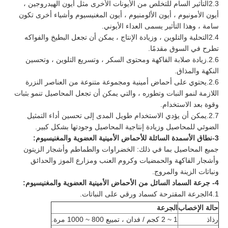
2.3التأثير السام للتخلص من الأيونات الأخرى مثل أيون الهيدروجين ،
أيون الأمونيوم ، أيون الألومنيوم ، أيون المغنيسيوم وأشياء أخرى تكون
سامة ، وهذا التأثير يسمى العداء الأيوني.
2.4التحلية والتلوين ، وزيادة الإنتاج ، يمكن أن تجعل البطيخ والفواكه
تطرح في السوق مقدمًا.
2.6.زيادة صلابة الفاكهة ومحتوى السكر ، وتسريع التلوين ، وتحسين
النكهة والمذاق.
2.6.يحتوي على أحماض أمينية ومجموعة متنوعة من العناصر النزرة
اللازمة لنمو النبات وتطوره ، والتي يمكن أن تجعل المحاصيل تنمو بثبات
وقوة بعد الاستخدام.
2.7.يمكن أن يؤدي الاستخدام طويل المدى إلى تحسين أداء التمثيل
الضوئي للمحاصيل وزيادة إنتاجية المحاصيل وجودتها بشكل كبير.
3-نطاق الأسمدة السائلة للأحماض الأمينية العضوية والمغنيسيوم:
جميع المحاصيل بما في ذلك: الخضراوات والطماطم وأشجار الزيتون
وأشجار الفاكهة والحمضيات وكروم العنب ومزارع الموز والحدائق
ونباتات الزينة والمروج.
4- جرعة السماد السائل من الأحماض الأمينية العضوية والمغنيسيوم:
4.1الجرعة المقترحة كسماد ورقي على النباتات.
حالة الإخصاب
الجرعة
رذاذ
1 ~ 2 كجم / فدان ، تمييع 800 ~ 1000 مرة.