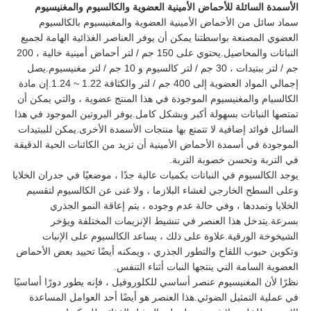
الأسمدة السائلة للأحماض الأمينية العضوية والكالسيوم والمغنيسيوم
سماد سائل من الأحماض الأمينية العضوية والمغنيسيوم بالكالسيوم
العضوي المصنعة بواسطتنا يمكن أن يوفر العناصر الغذائية الهامة لجميع
النباتات والمحاصيل.يحتوي على 150 جم / لتر أحماض أمينية خالية ، 200
جم / لتر ببتيدات ، 30 جم / لتر كالسيوم و 10 جم / لتر مغنيسيوم.يصل
إجمالي المواد العضوية إلى 400 جم / لتر والكثافة 1.22 ~ 1.24.إن مادة
الكالسيام والمغنيسيوم الموجودة في هذا المنتج عضوية ، والتي يمكن أن
تمتصها النباتات بسهولة أكبر وبشكل كامل.يوفر البروتين الموجود في هذا
السائل فوائد إضافية لا تتمتع بها منتجات الأسمدة الأخرى.يمكن للببتيدات
الموجودة في أسمدة الأحماض الأمينية أن تزيد من الكائنات الحية الدقيقة
في التربة وتحسن خصوبة التربة.
يوجد الكالسيوم في النباتات بكميات عالية جدًا ، موضعيًا في جدران الخلايا
وعلى السطح الخارجي لغشاء البلازما ، ولا غنى عن الكالسيوم لتقسيم
الخلايا وتمددها ، وفي حالة عدم وجوده ، يتم إعاقة النمو الجذري
بسرعة.يتدخل هذا العنصر في تنشيط الإنزيمات المختلفة ويؤخر
الشيخوخة الورقية.علاوة على ذلك ، يساعد الكالسيوم على الإنبات
وتكوين حبوب اللقاح والتطور الجذري ، ويمكنه أيضًا تحييد بعض الأحماض
العضوية السامة التي ينتجها النبات أثناء التنفس.
نظرًا لأن المغنيسيوم عنصر أساسي للكلوروفيل ، فإنه يطور دورًا أساسيًا
في عملية التمثيل الضوئي.هذا العنصر هو أيضًا أحد العوامل المساعدة