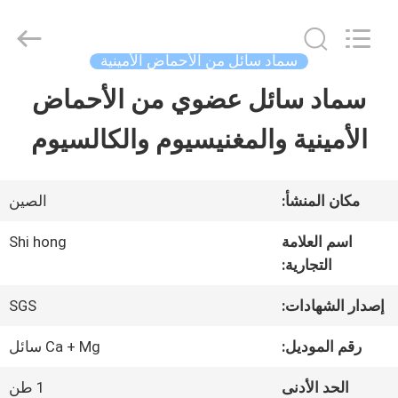
-
2026
Sichuan
Shihong
سماد سائل من الأحماض الأمينية
Technology
Co.,Ltd.
سماد سائل عضوي من الأحماض
الصفحة
All
Rights
Reserved.
الأمينية والمغنيسيوم والكالسيوم
الرئيسية
منتجات
مكان المنشأ:
الصين
اسم العلامة
Shi hong
التجارية:
أشرطة
فيديو
إصدار الشهادات:
SGS
رقم الموديل:
Ca + Mg سائل
معلومات
الحد الأدنى
1 طن