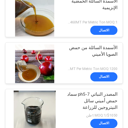
الأسمدة السائلة الحمضية
الإنزيمية
US$1380~1460MT Per Metric Ton MOQ:1 طن متري لكل شحنة
الاتصال
الأسمدة السائلة من حمض
الصويا الأميني
US$1380~1460MT Per Metric Ton MOQ:1200 كجم
الاتصال
المصدر النباتي ph5-7 سماد
حمض أميني سائل
النيتروجين للزراعة
$1050/t MOQ:1 طن
الاتصال