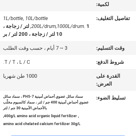
لكمية:
عنا
تفاصيل التغليف:
1L/bottle, 10L/bottle
,200L/drum,1000L/drum.
1 لتر / زجاجة ،
جولة
10 لتر / زجاجة ، 200 لتر / بر
في
وقت التسليم:
3 ~ 7 أيام ، حسب وقت الطلب
المعمل
شروط الدفع:
T / T ، L / C.
القدرة على
1000 طن شهريا
مراقبة
العرض:
الجودة
سماد سائل عضوي أحماض أمينية PH5-7 ، سماد سائل
تسليط الضوء:
عضوي أحماض أمينية 400 جم / لتر ، سماد كالسيوم مخلّب
بالأحماض الأمينية 30 جم / لتر
اتصل
,
,
400g/L amino acid organic liquid fertilizer
amino acid chelated calcium fertilizer 30g/L
بنا