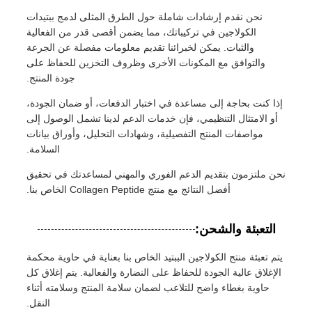
نحن نقدم إرشادات شاملة حول الطرق المثلى لدمج ببتيدات
الكولاجين في تركيباتك، مما يضمن أقصى قدر من الفعالية
والثبات. يمكن لخبرائنا تقديم معلومات مفصلة عن الجرعة
والتوافق مع المكونات الأخرى وظروف التخزين للحفاظ على
جودة المنتج.
إذا كنت بحاجة إلى مساعدة في اختبار الدفعات، أو ضمان الجودة،
أو الامتثال التنظيمي، فإن خدمات الدعم لدينا تشمل الوصول إلى
مواصفات المنتج التفصيلية، وشهادات التحليل، وأوراق بيانات
السلامة.
نحن ملتزمون بتقديم الدعم الفوري والمهني لمساعدتك في تحقيق
أفضل النتائج مع منتج Collagen Peptide الخاص بنا.
التعبئة والشحن:
يتم تعبئة منتج الكولاجين الببتيد الخاص بنا بعناية في حاوية محكمة
الإغلاق عالية الجودة للحفاظ على النضارة والفعالية. يتم إغلاق كل
حاوية بغطاء واضح للتلاعب لضمان سلامة المنتج وسلامته أثناء
النقل.