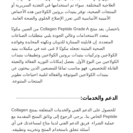
العلاجية المختلفة. سواء تم استخدامها في التغذية السريرية أو
المنتجات الصحية، توفر ببتيدات بروتين الكولاجين هذه الأحماض
الأمينية الأساسية التي تعزز الإصلاح الخلوي والصحة العامة.
باختصار، يعد منتج Collagen Peptide Grade A من الصين مكونًا
متعدد الاستخدامات وعالي الجودة يلبي متطلبات الصناعات
المتعددة. إن قابليته الممتازة للذوبان ونكهته المحايدة وفوائده
الصحية المثبتة تجعله مكونًا لا غنى عنه في مكملات ببتيد
الكولاجين وتركيبات ببتيدات بروتين الكولاجين وتطبيقات ببتيدات
الكولاجين من النوع الأول. بفضل إمكانات التوريد الفعالة والتعبئة
القابلة للتخصيص، فهو مناسب تمامًا للمصنعين الذين يبحثون عن
ببتيدات الكولاجين الموثوقة والفعالة لتلبية احتياجات تطوير
المنتجات المتنوعة.
الدعم والخدمات:
للحصول على الدعم الفني والخدمات المتعلقة بمنتج Collagen
Peptide الخاص بنا، يرجى الرجوع إلى وثائق المنتج المقدمة مع
عملية الشراء. فريق الدعم الفني لدينا متاح لمساعدتك في أي
أسئلة تتعلق باستخدام المنتج وتخزينه وتطبيقه.