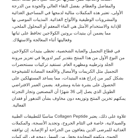
والمفاصل والعظام. بفضل النقاء العالي والجودة من الدرجة
الأولى، تعتبر هذه المكملات مثالية لدمجها في المساحيق الغذائية
والمشروبات الوظيفية والألواح الغذائية. المذيبات الموصى بها
للإذابة والاستخدام الأمثل هي الماء المعقم أو المحلول الملحي،
مما يضمن أن ببتيدات بروتين الكولاجين تحافظ على ثباتها
وفعاليتها أثناء المعالجة والاستهلاك.
في قطاع التجميل والعناية الشخصية، تحظى ببتيدات الكولاجين
من النوع الأول من هذا المنتج بتقدير كبير لدورها في تعزيز مرونة
الجلد وترطيبه ومظهره العام. تستفيد تركيبات مستحضرات
التجميل مثل الكريمات والأمصال والأقنعة المضادة للشيخوخة
بشكل كبير من إدراج هذه الببتيدات، مما يساعد المستهلكين على
الحصول على بشرة شابة ومشرقة. يضمن العمر الافتراضي
الطويل الذي يصل إلى 36 شهرًا أن المصنعين وتجار التجزئة
يمكنهم تخزين المنتج وتوزيعه دون مخاوف بشأن التدهور أو فقدان
الفعالية.
علاوة على ذلك، يعتبر Collagen Peptide مناسبًا للتطبيقات الطبية
والصيدلانية، خاصة في التئام الجروح، وتجديد الأنسجة، والمكملات
الغذائية للمرضى الذين يتعافون من الجراحة أو الإصابة. إن توافقه
الحيوي ونكهته المحايدة يجعل من السهل دمجه في التركيبات