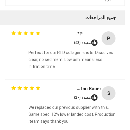
جميع المراجعات
P*.
P
مفيدة (52)
Perfect for our RTD collagen shots. Dissolves
clear, no sediment. Low ash means less
filtration time.
Stefan Bauer
S
مفيدة (27)
We replaced our previous supplier with this.
Same spec, 12% lower landed cost. Production
team says thank you.