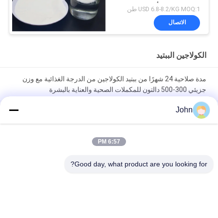
ووزن جزيئي أقل من 3000
USD 6.8-8.2/KG MOQ:1 طن
دالتون للتطبيقات الصناعية
الاتصال
والغذائية
الكولاجين الببتيد
مدة صلاحية 24 شهرًا من ببتيد الكولاجين من الدرجة الغذائية مع وزن
جزيئي 300-500 دالتون للمكملات الصحية والعناية بالبشرة
John
الببتيدات الكولاجينية النشطة بيولوجيا من طراز الغذاء مع المعادن الثقيلة
أقل من 10 جزء في المئة و 36 شهرًا من أجل المكملات التجميلية
والصحية
6:57 PM
90 ٪ البروتين الكولاجين الببتيد مع 300D الوزن الجزيئي وعمر الاحتفاظ
Good day, what product are you looking for?
24 شهرا للتطبيقات الغذائية والجملية
فئات شعبية
جميع