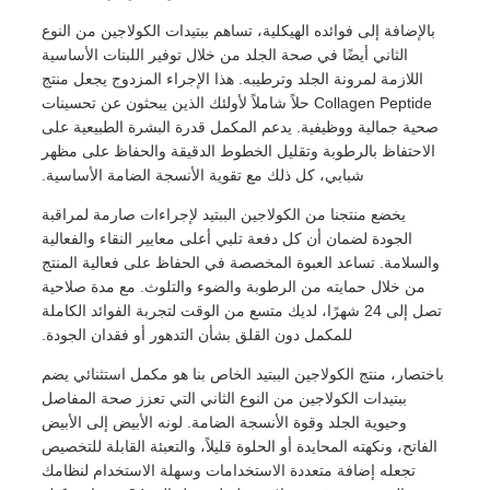
بالإضافة إلى فوائده الهيكلية، تساهم ببتيدات الكولاجين من النوع
الثاني أيضًا في صحة الجلد من خلال توفير اللبنات الأساسية
اللازمة لمرونة الجلد وترطيبه. هذا الإجراء المزدوج يجعل منتج
Collagen Peptide حلاً شاملاً لأولئك الذين يبحثون عن تحسينات
صحية جمالية ووظيفية. يدعم المكمل قدرة البشرة الطبيعية على
الاحتفاظ بالرطوبة وتقليل الخطوط الدقيقة والحفاظ على مظهر
شبابي، كل ذلك مع تقوية الأنسجة الضامة الأساسية.
يخضع منتجنا من الكولاجين الببتيد لإجراءات صارمة لمراقبة
الجودة لضمان أن كل دفعة تلبي أعلى معايير النقاء والفعالية
والسلامة. تساعد العبوة المخصصة في الحفاظ على فعالية المنتج
من خلال حمايته من الرطوبة والضوء والتلوث. مع مدة صلاحية
تصل إلى 24 شهرًا، لديك متسع من الوقت لتجربة الفوائد الكاملة
للمكمل دون القلق بشأن التدهور أو فقدان الجودة.
باختصار، منتج الكولاجين الببتيد الخاص بنا هو مكمل استثنائي يضم
ببتيدات الكولاجين من النوع الثاني التي تعزز صحة المفاصل
وحيوية الجلد وقوة الأنسجة الضامة. لونه الأبيض إلى الأبيض
الفاتح، ونكهته المحايدة أو الحلوة قليلاً، والتعبئة القابلة للتخصيص
تجعله إضافة متعددة الاستخدامات وسهلة الاستخدام لنظامك