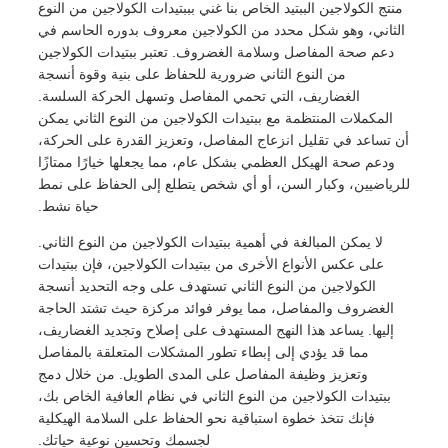
منتج الكولاجين الببتيد الخاص بنا غني بببتيدات الكولاجين من النوع
الثاني، وهو شكل محدد من الكولاجين معروف بدوره الحاسم في
دعم صحة المفاصل وسلامة الغضروف. تعتبر ببتيدات الكولاجين
من النوع الثاني ضرورية للحفاظ على بنية وقوة أنسجة
الغضاريف، التي تحمي المفاصل وتسهل الحركة السلسة.
المكملات المنتظمة مع ببتيدات الكولاجين من النوع الثاني يمكن
أن تساعد في تقليل انزعاج المفاصل، وتعزيز القدرة على الحركة،
ودعم صحة الهيكل العظمي بشكل عام، مما يجعلها خيارًا ممتازًا
للرياضيين، وكبار السن، أو أي شخص يتطلع إلى الحفاظ على نمط
حياة نشط.
لا يمكن المبالغة في أهمية ببتيدات الكولاجين من النوع الثاني.
على عكس الأنواع الأخرى من ببتيدات الكولاجين، فإن ببتيدات
الكولاجين من النوع الثاني تستهدف على وجه التحديد أنسجة
الغضروف والمفاصل، مما يوفر فوائد مركزة حيث تشتد الحاجة
إليها. يساعد هذا النهج المستهدف على إصلاح وتجديد الغضاريف،
مما قد يؤدي إلى إبطاء تطور المشكلات المتعلقة بالمفاصل
وتعزيز وظيفة المفاصل على المدى الطويل. من خلال دمج
ببتيدات الكولاجين من النوع الثاني في نظام العافية الخاص بك،
فإنك تتخذ خطوة استباقية نحو الحفاظ على السلامة الهيكلية
لجسمك وتحسين نوعية حياتك.