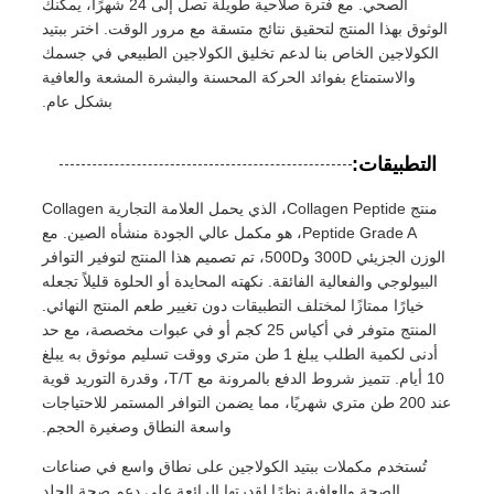
الصحي. مع فترة صلاحية طويلة تصل إلى 24 شهرًا، يمكنك
الوثوق بهذا المنتج لتحقيق نتائج متسقة مع مرور الوقت. اختر ببتيد
الكولاجين الخاص بنا لدعم تخليق الكولاجين الطبيعي في جسمك
والاستمتاع بفوائد الحركة المحسنة والبشرة المشعة والعافية
بشكل عام.
التطبيقات:
منتج Collagen Peptide، الذي يحمل العلامة التجارية Collagen
Peptide Grade A، هو مكمل عالي الجودة منشأه الصين. مع
الوزن الجزيئي 300D و500D، تم تصميم هذا المنتج لتوفير التوافر
البيولوجي والفعالية الفائقة. نكهته المحايدة أو الحلوة قليلاً تجعله
خيارًا ممتازًا لمختلف التطبيقات دون تغيير طعم المنتج النهائي.
المنتج متوفر في أكياس 25 كجم أو في عبوات مخصصة، مع حد
أدنى لكمية الطلب يبلغ 1 طن متري ووقت تسليم موثوق به يبلغ
10 أيام. تتميز شروط الدفع بالمرونة مع T/T، وقدرة التوريد قوية
عند 200 طن متري شهريًا، مما يضمن التوافر المستمر للاحتياجات
واسعة النطاق وصغيرة الحجم.
تُستخدم مكملات ببتيد الكولاجين على نطاق واسع في صناعات
الصحة والعافية نظرًا لقدرتها الرائعة على دعم صحة الجلد