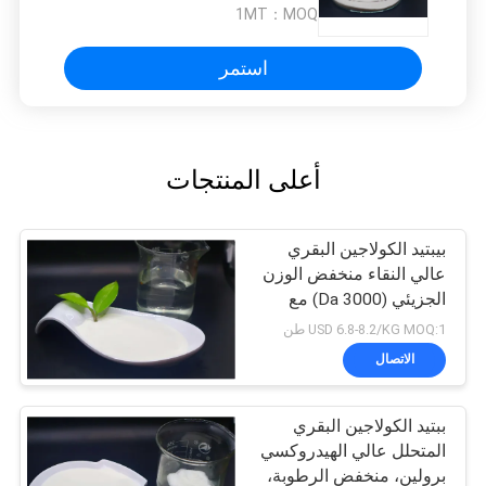
المكملات التجميلية والصحية
1MT
MOQ：
استمر
أعلى المنتجات
بيبتيد الكولاجين البقري
عالي النقاء منخفض الوزن
الجزيئي (3000 Da) مع
9.86% هيدروكسي برولين
USD 6.8-8.2/KG MOQ:1 طن
للتطبيقات الغذائية والدوائية
الاتصال
ببتيد الكولاجين البقري
المتحلل عالي الهيدروكسي
برولين، منخفض الرطوبة،