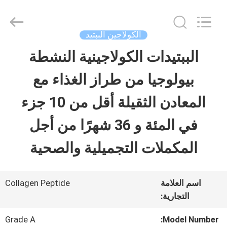
-
2026
Sichuan
Shihong
الكولاجين الببتيد
Technology
Co.,Ltd.
الببتيدات الكولاجينية النشطة
الصفحة
All
Rights
Reserved.
بيولوجيا من طراز الغذاء مع
الرئيسية
المعادن الثقيلة أقل من 10 جزء
منتجات
في المئة و 36 شهرًا من أجل
المكملات التجميلية والصحية
أشرطة
فيديو
اسم العلامة
Collagen Peptide
التجارية:
معلومات
Grade A
Model Number: