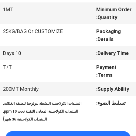
عنا
1MT
Minimum Order
Quantity:
جولة
25KG/BAG Or CUSTOMIZE
Packaging
Details:
في
10 Days
Delivery Time:
المعمل
T/T
Payment
Terms:
مراقبة
200MT Monthly
Supply Ability:
الجودة
تسليط الضوء:
,
الببتيدات الكولاجينية النشطة بيولوجيا للطبقة الغذائية
,
الببتيدات الكولاجينية المعادن الثقيلة تحت 10 ppm
اتصل
الببتيدات الكولاجينية 36 شهراً
بنا