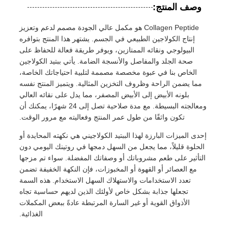
وصف المنتج:
Collagen Peptide هو مكمل عالي الجودة مصمم لدعم وتعزيز
إنتاج الكولاجين الطبيعي في الجسم. يشتهر هذا المنتج بتوافره
البيولوجي ونقائه الممتازين، ويوفر طريقة فعالة للحفاظ على
صحة الجلد والمفاصل والأنسجة الضامة. يأتي ببتيد الكولاجين
الخاص بنا في عبوة مخصصة مصممة لتلبية احتياجاتك الخاصة،
مما يضمن الراحة وظروف التخزين المثالية. ويتميز المنتج نفسه
بلونه الأبيض إلى الأبيض المصفر، مما يدل على نقائه العالي
ومعالجته البسيطة. مع مدة صلاحية تصل إلى 24 شهرًا، يمكنك أن
تكون واثقًا من طول عمر المنتج وفعاليته مع مرور الوقت.
إحدى الميزات البارزة لهذا الببتيد الكولاجيني هي نكهته المحايدة أو
الحلوة قليلاً، مما يجعل من السهل دمجها في روتينك اليومي دون
التأثير على طعم مشروباتك أو وصفاتك المفضلة. سواء تم مزجها
مع العصائر أو القهوة أو المخبوزات، فإن النكهة الخفيفة تضمن
تعدد الاستخدامات والاستهلاك السهل الاستخدام. هذه السمة
تجعلها جذابة بشكل خاص لأولئك الذين لديهم حساسية تجاه
الأذواق القوية أو غير السارة المرتبطة عادةً ببعض المكملات
الغذائية.