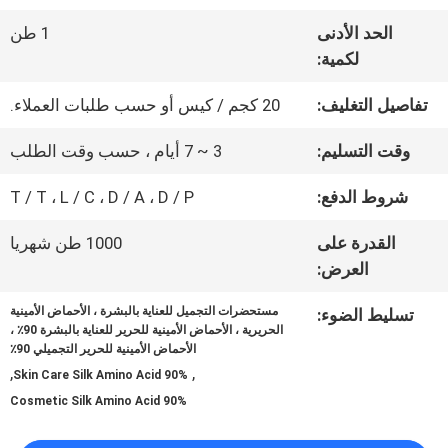
عنا
الحد الأدنى
1 طن
لكمية:
جولة
تفاصيل التغليف:
20 كجم / كيس أو حسب طلبات العملاء.
في
وقت التسليم:
3 ~ 7 أيام ، حسب وقت الطلب
المعمل
شروط الدفع:
T / T ، L / C ، D / A ، D / P
القدرة على
1000 طن شهريا
مراقبة
العرض:
الجودة
مستحضرات التجميل للعناية بالبشرة ، الأحماض الأمينية
تسليط الضوء:
الحريرية ، الأحماض الأمينية للحرير للعناية بالبشرة 90٪ ،
الأحماض الأمينية للحرير التجميلي 90٪
,
,
اتصل
Skin Care Silk Amino Acid 90%
Cosmetic Silk Amino Acid 90%
بنا