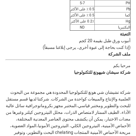
5-7
PH
Pb
0.5 ٪ على الأكثر
كما
0.5 ٪ على الأكثر
Hg
0.2٪ على الأكثر
البكتيريا
ND
التعبئة
أنبوب ورق طبل بقيمة 20 كجم
(إذا كنت بحاجة إلى عبوة أخرى، يرجى إبلاغنا مسبقاً)
ملف الشركة
مرحبا بكم
شركة سيشان شيهونغ للتكنولوجيا
شركة تشيشان شي هونغ للتكنولوجيا المحدودة هي مجموعة من البحوث
العلمية والإنتاج والمبيعات كواحدة من الشركات. شركتنا لديها قسم مستقل
للبحث والتطوير ومختبر قياسي،المختبر مجهز بكروماتوجرافية سائل عالية
الأداء، الطيف الممتاز لامتصاص الذرات، محلل النيتروجين كيلتر وغيرها من
معدات الاختبار، يمكن أن يكتشف محتوى العناصر المعدنية المختلفة،
الأحماض الأمينية، النيتروجين الكلي، النيتروجين الأمونيا،المواد العضوية،
مريحة الأحماض الأمينية المنتجات chelating البحث والتطوير، وتوفير