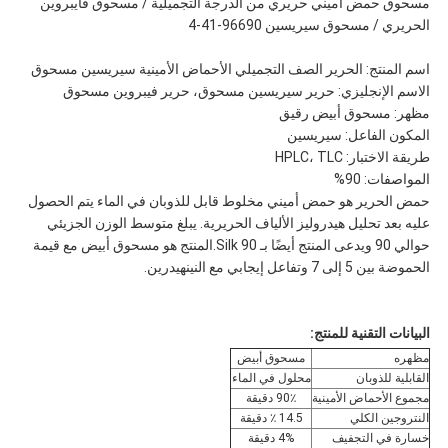
مسحوق حمض أميني حريري من الدرجة التجميلية / مسحوق فايبروين
الحريري / مسحوق سيريسين 96690-41-4
اسم المنتج: الحرير الصف التجميلي الأحماض الأمينية سيريسين مسحوق
الاسم الإنجليزي: حرير سيريسين مسحوق، حرير فيبروين مسحوق
مظهر: مسحوق أبيض رقيق
المكون الفاعل: سيريسين
طريقة الاختبار: HPLC، TLC
المواصفات: 90%
حمض الحرير هو حمض أميني مخلوط قابل للذوبان في الماء يتم الحصول
عليه بعد تحليل هيدروليز الألياف الحريرية. يبلغ متوسط الوزن الجزيئي
حوالي 90 ويدعى المنتج أيضًا بـ Silk 90.المنتج هو مسحوق أبيض مع قيمة
الحموضة بين 5 إلى 7 وتفاعل إيجابي مع النينهيدرين.
البيانات التقنية للمنتج:
مظهره
مسحوق أبيض
القابلية للذوبان
محلول في الماء
مجموع الأحماض الأمينية
90٪ دقيقة
النتروجين الكلي
14.5 ٪ دقيقة
خسارة في التجفيف
4% دقيقة