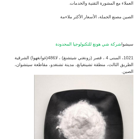
العملاء مع المشورة التقنية والخدمات.
الصين مصنع الجملة، الأسعار الأكثر ملاءمة
سيشوا
شركة شي هونغ للتكنولوجيا المحدودة
1021، المبنى 4 ، قصر (زونغتي شيتشنغ) ، لا486(غوانغهوا) الشرقية
الطريق الثالث، منطقة تشينغيانغ، مدينة تشنغدو، مقاطعة سيتشوان،
الصين.