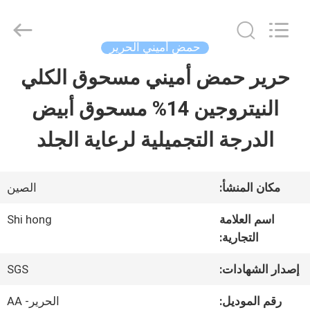
-
2026
Sichuan
Shihong
حمض أميني الحرير
Technology
Co.,Ltd.
حرير حمض أميني مسحوق الكلي
الصفحة
All
Rights
Reserved.
النيتروجين 14% مسحوق أبيض
الرئيسية
الدرجة التجميلية لرعاية الجلد
منتجات
مكان المنشأ:
الصين
أشرطة
اسم العلامة
Shi hong
التجارية:
فيديو
إصدار الشهادات:
SGS
معلومات
رقم الموديل:
الحرير- AA