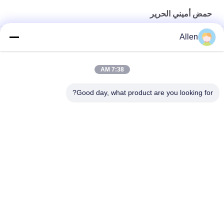
حمض أميني الحرير
Allen
كاس 96690-41-4 مسحوق أبيض بروتين الحرير المتحلل
مسحوق الأحماض الأمينية للذوبان في الماء المواد الخام التجميل الصف
7:38 AM
مستحضرات التجميل الصف الحرير الأحماض الأمينية مسحوق بروتين
Good day, what product are you looking for?
الحرير الببتيد مسحوق الحرير الببتيد
فئات شعبية
جميع
سماد سائل من 
سماد مسحوق 
الأحماض الأمينية
الأحماض الأمينية
الكولاجين الببتيد
ببتون