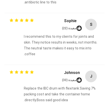
antibiotic line to this.
Sophie
S
مفيدة (22)
I recommend this to my clients for joints and
skin. They notice results in weeks, not months.
The neutral taste makes it easy to mix into
coffee.
Johnson
J
مفيدة (33)
Replace the IBC drum with flexitank.Saving 7%
packing cost and take the container home
directly.Boss said good idea.